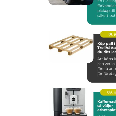
En Flakkå
förvandla
pickup till 
säkert oc
lättjobbat
transportf
01. j
Köp pall i
Trollhätta
du rätt la
din verk
Att köpa l
kan verka 
första anb
för företag 
09. 
Kaffemask
så väljer
arbetspla
lösning