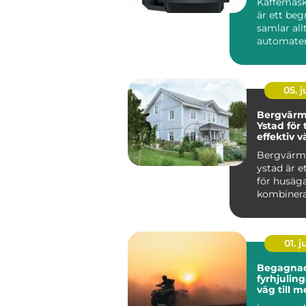
Kaffemask
är ett be
samlar all
automater 
kontoret til
05. 
Bergvär
Ystad för
effektiv v
villan
Bergvär
ystad är e
för husäga
kombinera 
01. 
Begagna
fyrhjulingar s
väg till 
för peng