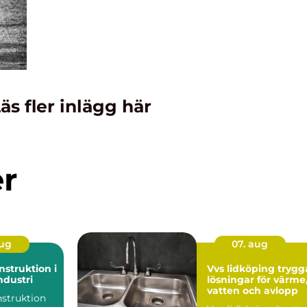
äs fler inlägg här
er
aug
07. aug
struktion i
Vvs lidköping trygga
dustri
lösningar för värme
vatten och avlopp
struktion