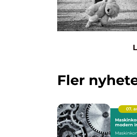
L
Fler nyhet
07. 
Maskinkon
modern in
Maskinkon