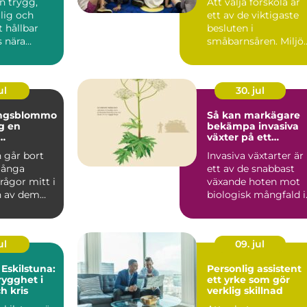
en trygg,
Att välja förskola är
glig och
ett av de viktigaste
t hållbar
besluten i
 nära
småbarnsåren. Miljön
 är en
personalen,
...
barngruppens...
ul
30. jul
ingsblommo
Så kan markägare
en
bekämpa invasiva
växter på ett
g i en svår
hållbart sätt
 går bort
Invasiva växtarter är
många
ett av de snabbast
frågor mitt i
växande hoten mot
n av dem
biologisk mångfald i
om blommor.
Sverige. De sprider ...
ul
09. jul
 Eskilstuna:
Personlig assistent
rygghet i
ett yrke som gör
h kris
verklig skillnad