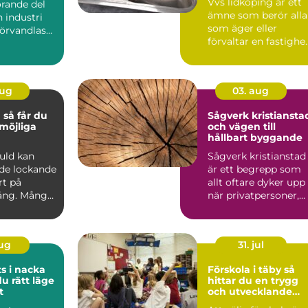
Vvs lidköping är ett
örande del
ämne som berör alla
 industri
som äger eller
förvandlas
förvaltar en fastighe
a, säkra ...
i området, oavsett
om...
aug
03. aug
du
Sågverk kristiansta
möjliga
och vägen till
hållbart byggande
guld kan
Sågverk kristianstad
de lockande
är ett begrepp som
rt på
allt oftare dyker upp
ng. Många
när privatpersoner,
en, mynt
byggföretag och ma.
aug
31. jul
s i nacka
Förskola i täby så
du rätt läge
hittar du en trygg
t
och utvecklande
plats för ditt barn