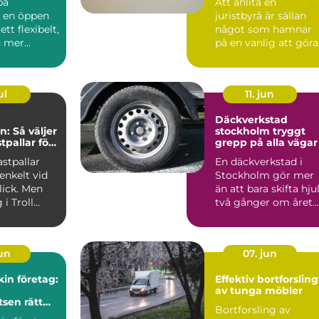
pa
Att anlita en
r en öppen
juristbyrå är sällan
ett flexibelt,
något som hamnar
h mer
på en vanlig att göra
lista. Ofta sker det i
ordon...
sam...
ul
11. jun
Däckverkstad
n: Så väljer
stockholm tryggt
stpallar för
grepp på alla vägar
samhet
astpallar
En däckverkstad i
enkelt vid
Stockholm gör mer
lick. Men
än att bara skifta hju
i Troll...
två gånger om året.
Rätt däck, korrekt m.
jun
07. jun
in företag:
Effektiv bortforsling
av tunga möbler
tsen rätt
Bortforsling av