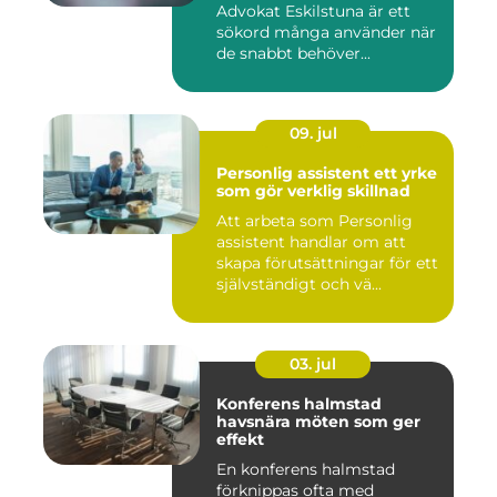
Advokat Eskilstuna är ett
sökord många använder när
de snabbt behöver...
09. jul
Personlig assistent ett yrke
som gör verklig skillnad
Att arbeta som Personlig
assistent handlar om att
skapa förutsättningar för ett
självständigt och vä...
03. jul
Konferens halmstad
havsnära möten som ger
effekt
En konferens halmstad
förknippas ofta med