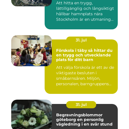
Att hitta en trygg,
lättillgänglig och långsiktigt
hållbar hamnplats nära
Stockholm är en utmaning
f...
31. jul
Förskola i täby så hittar du
en trygg och utvecklande
plats för ditt barn
Att välja förskola är ett av de
viktigaste besluten i
småbarnsåren. Miljön,
personalen, barngruppens...
31. jul
Begravningsblommor
göteborg en personlig
vägledning i en svår stund