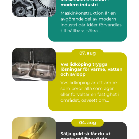
modern industri
Maskinkonstruktion är en
avgörande del av modern
industri där idéer förvandlas
till hållbara, säkra ...
07. aug
Vvs lidköping trygga
lösningar för värme, vatten
och avlopp
Vvs lidköping är ett ämne
som berör alla som äger
eller förvaltar en fastighet i
området, oavsett om...
04. aug
Sälja guld så får du ut
mesta möjliga värde