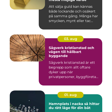
Att sälja guld kan kännas
både lockande och osäkert
på samma gång. Många har
smycken, mynt eller tac...
03. aug
Sågverk kristianstad och
vägen till hållbart
byggande
Sågverk kristianstad är ett
begrepp som allt oftare
dyker upp när
privatpersoner, byggföretag
och ma...
01. aug
Hamnplats i nacka så hittar
du rätt läge för din båt