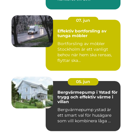
07. jun
Effektiv bortforsling av
tunga möbler
Bortforsling av möbler
Stockholm är ett vanligt
behov när hem ska rensas,
flyttar ska...
05. jun
Bergvärmepump i Ystad för
trygg och effektiv värme i
villan
Bergvärmepump ystad är
ett smart val för husägare
som vill kombinera låga ...