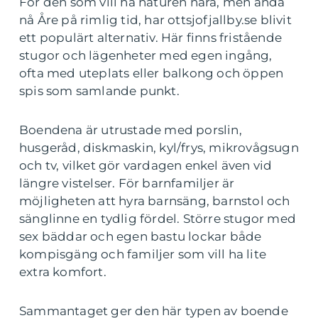
För den som vill ha naturen nära, men ändå
nå Åre på rimlig tid, har ottsjofjallby.se blivit
ett populärt alternativ. Här finns fristående
stugor och lägenheter med egen ingång,
ofta med uteplats eller balkong och öppen
spis som samlande punkt.
Boendena är utrustade med porslin,
husgeråd, diskmaskin, kyl/frys, mikrovågsugn
och tv, vilket gör vardagen enkel även vid
längre vistelser. För barnfamiljer är
möjligheten att hyra barnsäng, barnstol och
sänglinne en tydlig fördel. Större stugor med
sex bäddar och egen bastu lockar både
kompisgäng och familjer som vill ha lite
extra komfort.
Sammantaget ger den här typen av boende