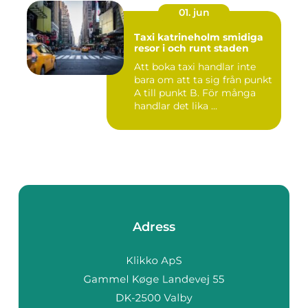
01. jun
Taxi katrineholm smidiga
resor i och runt staden
Att boka taxi handlar inte
bara om att ta sig från punkt
A till punkt B. För många
handlar det lika ...
Adress