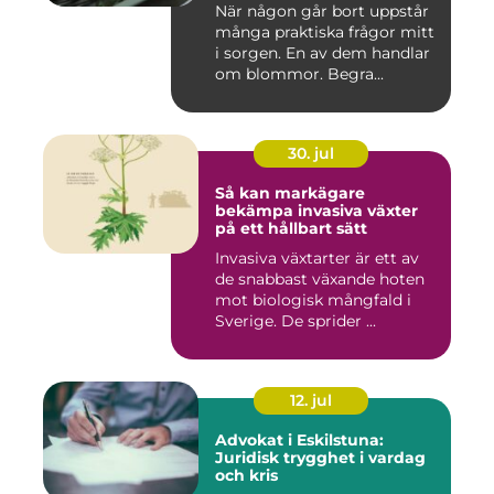
När någon går bort uppstår
många praktiska frågor mitt
i sorgen. En av dem handlar
om blommor. Begra...
30. jul
Så kan markägare
bekämpa invasiva växter
på ett hållbart sätt
Invasiva växtarter är ett av
de snabbast växande hoten
mot biologisk mångfald i
Sverige. De sprider ...
12. jul
Advokat i Eskilstuna:
Juridisk trygghet i vardag
och kris