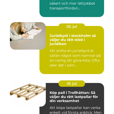
säkert och mer lättjobbat
transportfordon...
02. jul
Juristbyrå i stockholm så
väljer du rätt stöd i
juridiken
Att anlita en juristbyrå är
sällan något som hamnar på
en vanlig att göra-lista. Ofta
sker det i sam...
01. jul
Köp pall i Trollhättan: Så
väljer du rätt lastpallar för
din verksamhet
Att köpa lastpallar kan verka
enkelt vid första anblick. Men