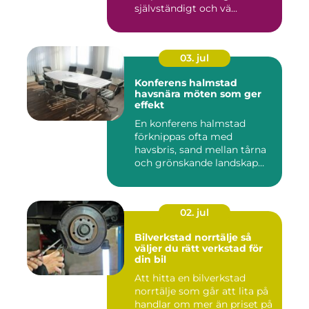
självständigt och vä...
03. jul
Konferens halmstad
havsnära möten som ger
effekt
En konferens halmstad
förknippas ofta med
havsbris, sand mellan tårna
och grönskande landskap
bara m...
02. jul
Bilverkstad norrtälje så
väljer du rätt verkstad för
din bil
Att hitta en bilverkstad
norrtälje som går att lita på
handlar om mer än priset på