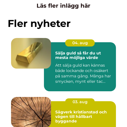
Läs fler inlägg här
Fler nyheter
04. aug
Sälja guld så får du ut
mesta möjliga värde
Att sälja guld kan kännas
både lockande och osäkert
på samma gång. Många har
smycken, mynt eller tac...
03. aug
Sågverk kristianstad och
vägen till hållbart
byggande