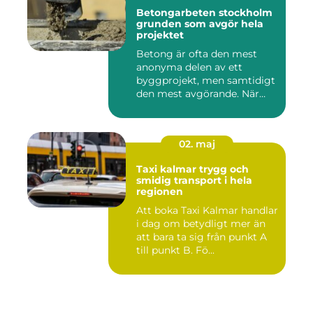
Betongarbeten stockholm
grunden som avgör hela
projektet
Betong är ofta den mest
anonyma delen av ett
byggprojekt, men samtidigt
den mest avgörande. När
grun...
02. maj
Taxi kalmar trygg och
smidig transport i hela
regionen
Att boka Taxi Kalmar handlar
i dag om betydligt mer än
att bara ta sig från punkt A
till punkt B. Fö...