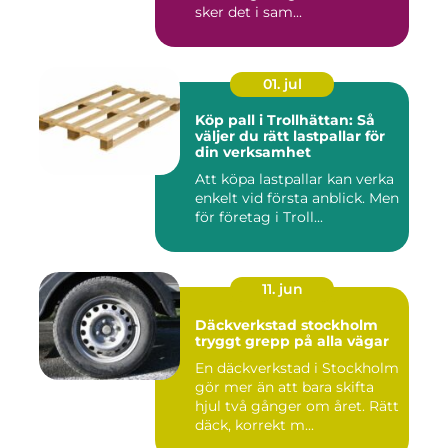
sker det i sam...
01. jul
Köp pall i Trollhättan: Så
väljer du rätt lastpallar för
din verksamhet
Att köpa lastpallar kan verka
enkelt vid första anblick. Men
för företag i Troll...
11. jun
Däckverkstad stockholm
tryggt grepp på alla vägar
En däckverkstad i Stockholm
gör mer än att bara skifta
hjul två gånger om året. Rätt
däck, korrekt m...