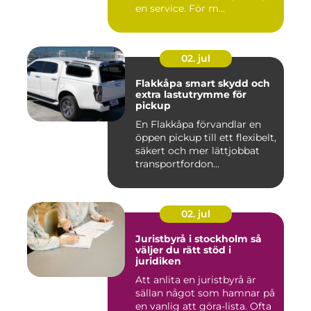
en service. För m...
02. jul
Flakkåpa smart skydd och
extra lastutrymme för
pickup
En Flakkåpa förvandlar en
öppen pickup till ett flexibelt,
säkert och mer lättjobbat
transportfordon...
02. jul
Juristbyrå i stockholm så
väljer du rätt stöd i
juridiken
Att anlita en juristbyrå är
sällan något som hamnar på
en vanlig att göra-lista. Ofta