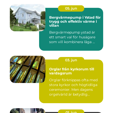
05. jun
Bergvärmepump i Ystad för
trygg och effektiv värme i
villan
Bergvärmepump ystad är
ett smart val för husägare
som vill kombinera låga ...
03. jun
Orglar från kyrkorum till
vardagsrum
Orglar förknippas ofta med
stora kyrkor och högtidliga
ceremonier. Men dagens
orgelvärld är betydlig...
01. jun