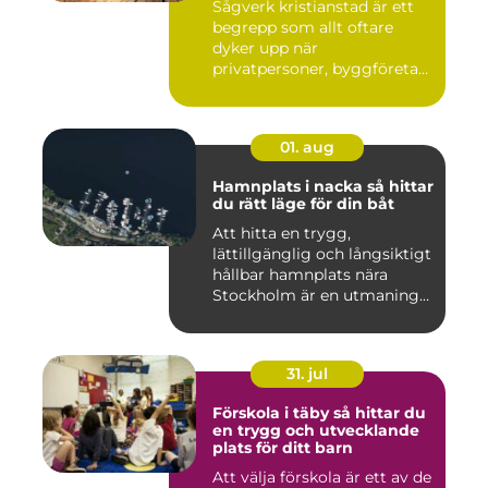
Sågverk kristianstad är ett
begrepp som allt oftare
dyker upp när
privatpersoner, byggföretag
och ma...
01. aug
Hamnplats i nacka så hittar
du rätt läge för din båt
Att hitta en trygg,
lättillgänglig och långsiktigt
hållbar hamnplats nära
Stockholm är en utmaning
f...
31. jul
Förskola i täby så hittar du
en trygg och utvecklande
plats för ditt barn
Att välja förskola är ett av de