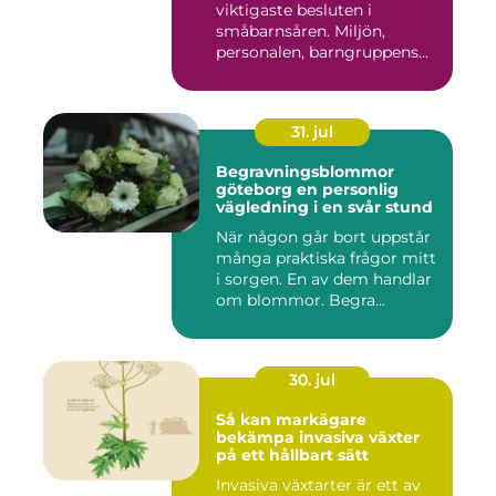
viktigaste besluten i
småbarnsåren. Miljön,
personalen, barngruppens...
31. jul
Begravningsblommor
göteborg en personlig
vägledning i en svår stund
När någon går bort uppstår
många praktiska frågor mitt
i sorgen. En av dem handlar
om blommor. Begra...
30. jul
Så kan markägare
bekämpa invasiva växter
på ett hållbart sätt
Invasiva växtarter är ett av