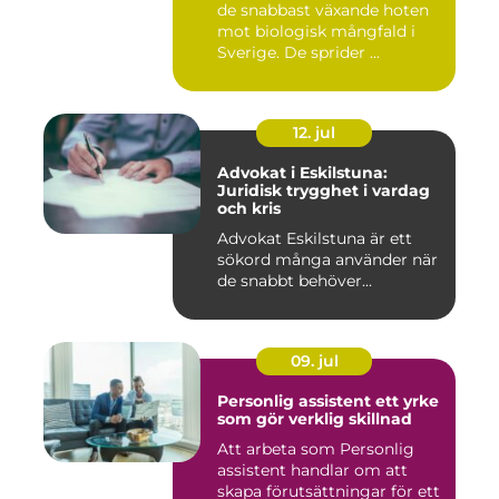
de snabbast växande hoten
mot biologisk mångfald i
Sverige. De sprider ...
12. jul
Advokat i Eskilstuna:
Juridisk trygghet i vardag
och kris
Advokat Eskilstuna är ett
sökord många använder när
de snabbt behöver...
09. jul
Personlig assistent ett yrke
som gör verklig skillnad
Att arbeta som Personlig
assistent handlar om att
skapa förutsättningar för ett