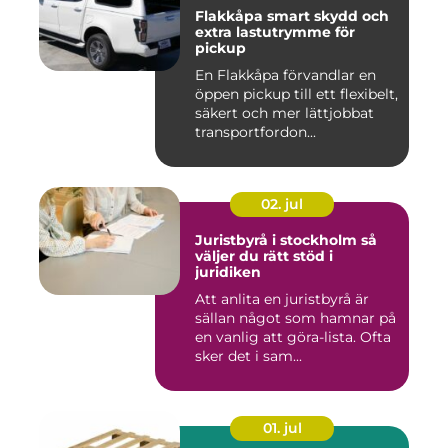
Flakkåpa smart skydd och
extra lastutrymme för
pickup
En Flakkåpa förvandlar en
öppen pickup till ett flexibelt,
säkert och mer lättjobbat
transportfordon...
02. jul
Juristbyrå i stockholm så
väljer du rätt stöd i
juridiken
Att anlita en juristbyrå är
sällan något som hamnar på
en vanlig att göra-lista. Ofta
sker det i sam...
01. jul