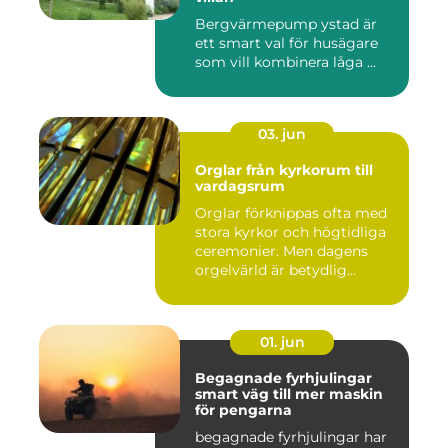
Bergvärmepump ystad är
ett smart val för husägare
som vill kombinera låga ...
03. jun
Orglar från kyrkorum till
vardagsrum
Orglar förknippas ofta med
stora kyrkor och högtidliga
ceremonier. Men dagens
orgelvärld är betydlig...
01. jun
Begagnade fyrhjulingar
smart väg till mer maskin
för pengarna
begagnade fyrhjulingar har