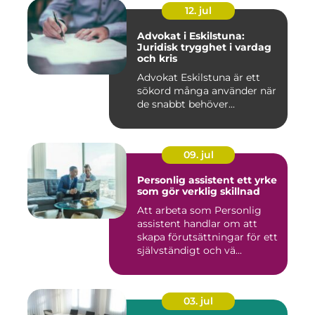
12. jul
Advokat i Eskilstuna:
Juridisk trygghet i vardag
och kris
Advokat Eskilstuna är ett
sökord många använder när
de snabbt behöver...
09. jul
Personlig assistent ett yrke
som gör verklig skillnad
Att arbeta som Personlig
assistent handlar om att
skapa förutsättningar för ett
självständigt och vä...
03. jul