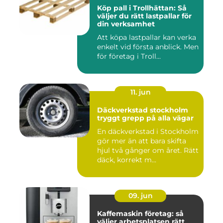
Köp pall i Trollhättan: Så
väljer du rätt lastpallar för
din verksamhet
Att köpa lastpallar kan verka
enkelt vid första anblick. Men
för företag i Troll...
11. jun
Däckverkstad stockholm
tryggt grepp på alla vägar
En däckverkstad i Stockholm
gör mer än att bara skifta
hjul två gånger om året. Rätt
däck, korrekt m...
09. jun
Kaffemaskin företag: så
väljer arbetsplatsen rätt