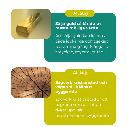
04. aug
Sälja guld så får du ut
mesta möjliga värde
Att sälja guld kan kännas
både lockande och osäkert
på samma gång. Många har
smycken, mynt eller tac...
03. aug
Sågverk kristianstad och
vägen till hållbart
byggande
Sågverk kristianstad är ett
begrepp som allt oftare
dyker upp när
privatpersoner, byggföretag
och ma...