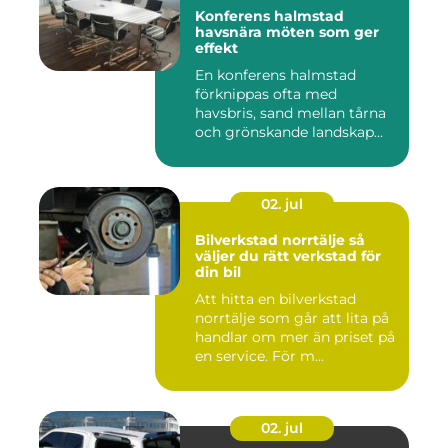
Konferens halmstad
havsnära möten som ger
effekt
En konferens halmstad
förknippas ofta med
havsbris, sand mellan tårna
och grönskande landskap
bara m...
02. jul
Bilverkstad norrtälje så
väljer du rätt verkstad för
din bil
Att hitta en bilverkstad
norrtälje som går att lita på
handlar om mer än priset på
en service. För m...
02. jul