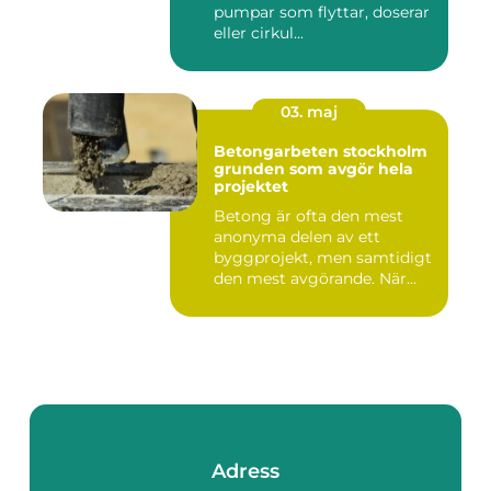
pumpar som flyttar, doserar
eller cirkul...
03. maj
Betongarbeten stockholm
grunden som avgör hela
projektet
Betong är ofta den mest
anonyma delen av ett
byggprojekt, men samtidigt
den mest avgörande. När
grun...
Adress