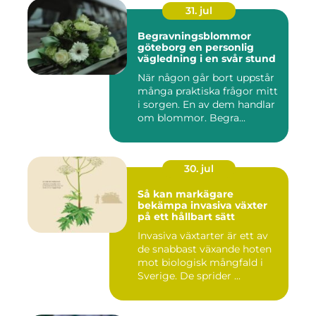
31. jul
Begravningsblommor
göteborg en personlig
vägledning i en svår stund
När någon går bort uppstår
många praktiska frågor mitt
i sorgen. En av dem handlar
om blommor. Begra...
30. jul
Så kan markägare
bekämpa invasiva växter
på ett hållbart sätt
Invasiva växtarter är ett av
de snabbast växande hoten
mot biologisk mångfald i
Sverige. De sprider ...