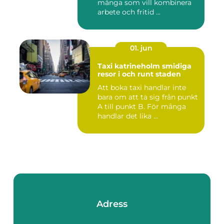
många som vill kombinera
arbete och fritid ...
01. jun
Taxi katrineholm smidiga
resor i och runt staden
Att boka taxi handlar inte
bara om att ta sig från punkt
A till punkt B. För många
handlar det lika ...
Adress