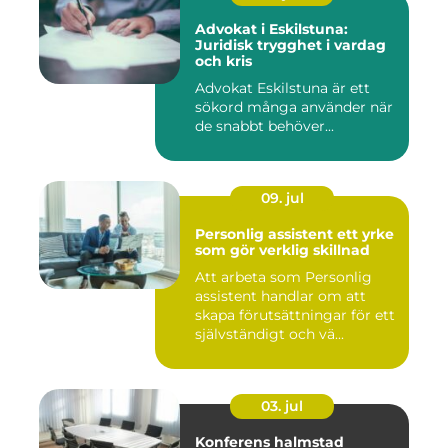
Advokat i Eskilstuna:
Juridisk trygghet i vardag
och kris
Advokat Eskilstuna är ett
sökord många använder när
de snabbt behöver...
09. jul
Personlig assistent ett yrke
som gör verklig skillnad
Att arbeta som Personlig
assistent handlar om att
skapa förutsättningar för ett
självständigt och vä...
03. jul
Konferens halmstad