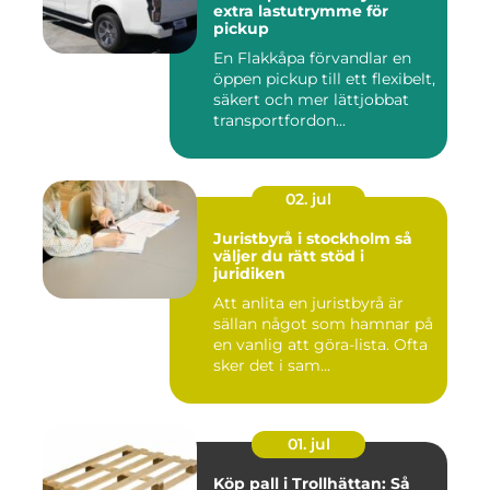
extra lastutrymme för
pickup
En Flakkåpa förvandlar en
öppen pickup till ett flexibelt,
säkert och mer lättjobbat
transportfordon...
02. jul
Juristbyrå i stockholm så
väljer du rätt stöd i
juridiken
Att anlita en juristbyrå är
sällan något som hamnar på
en vanlig att göra-lista. Ofta
sker det i sam...
01. jul
Köp pall i Trollhättan: Så