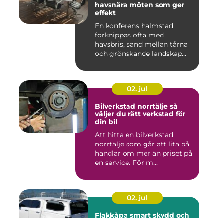
havsnära möten som ger
effekt
En konferens halmstad
förknippas ofta med
havsbris, sand mellan tårna
och grönskande landskap
bara m...
02. jul
Bilverkstad norrtälje så
väljer du rätt verkstad för
din bil
Att hitta en bilverkstad
norrtälje som går att lita på
handlar om mer än priset på
en service. För m...
02. jul
Flakkåpa smart skydd och