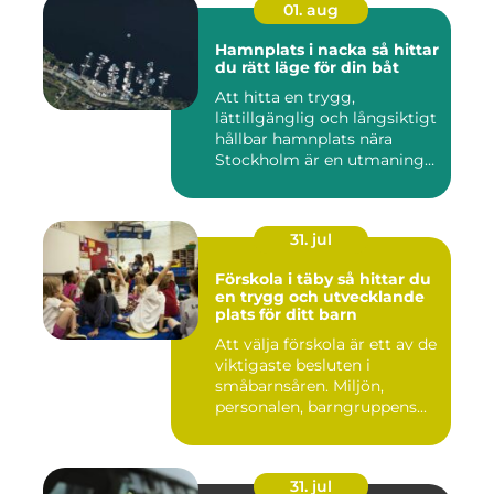
01. aug
Hamnplats i nacka så hittar
du rätt läge för din båt
Att hitta en trygg,
lättillgänglig och långsiktigt
hållbar hamnplats nära
Stockholm är en utmaning
f...
31. jul
Förskola i täby så hittar du
en trygg och utvecklande
plats för ditt barn
Att välja förskola är ett av de
viktigaste besluten i
småbarnsåren. Miljön,
personalen, barngruppens...
31. jul