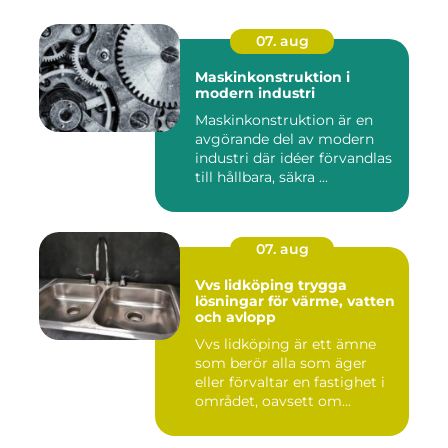
07. aug
Maskinkonstruktion i
modern industri
Maskinkonstruktion är en
avgörande del av modern
industri där idéer förvandlas
till hållbara, säkra ...
07. aug
Vvs lidköping trygga
lösningar för värme, vatten
och avlopp
Vvs lidköping är ett ämne
som berör alla som äger
eller förvaltar en fastighet i
området, oavsett om...