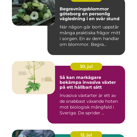
Begravningsblommor
göteborg en personlig
vägledning i en svår stund
När någon går bort uppstår
många praktiska frågor mitt
i sorgen. En av dem handlar
om blommor. Begra...
30. jul
Så kan markägare
bekämpa invasiva växter
på ett hållbart sätt
Invasiva växtarter är ett av
de snabbast växande hoten
mot biologisk mångfald i
Sverige. De sprider ...
12. jul