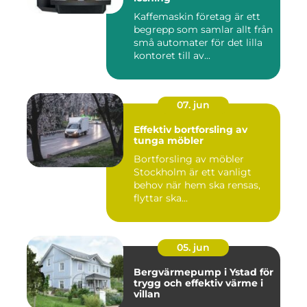
Kaffemaskin företag är ett
begrepp som samlar allt från
små automater för det lilla
kontoret till av...
07. jun
Effektiv bortforsling av
tunga möbler
Bortforsling av möbler
Stockholm är ett vanligt
behov när hem ska rensas,
flyttar ska...
05. jun
Bergvärmepump i Ystad för
trygg och effektiv värme i
villan