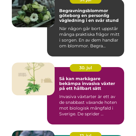
Begravningsblommor
göteborg en personlig
vägledning i en svår stund
När någon går bort uppstår
många praktiska frågor mitt
i sorgen. En av dem handlar
om blommor. Begra...
30. jul
Så kan markägare
bekämpa invasiva växter
på ett hållbart sätt
Invasiva växtarter är ett av
de snabbast växande hoten
mot biologisk mångfald i
Sverige. De sprider ...
12. jul