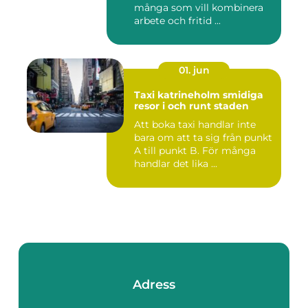
många som vill kombinera
arbete och fritid ...
01. jun
Taxi katrineholm smidiga
resor i och runt staden
Att boka taxi handlar inte
bara om att ta sig från punkt
A till punkt B. För många
handlar det lika ...
Adress