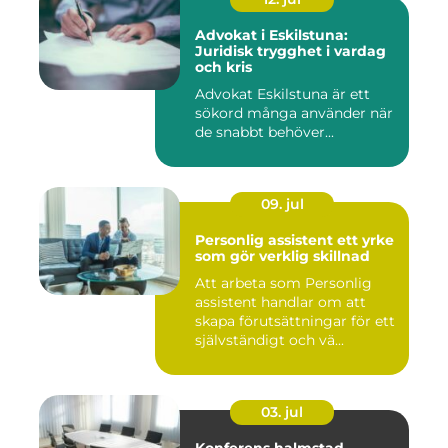
Advokat i Eskilstuna:
Juridisk trygghet i vardag
och kris
Advokat Eskilstuna är ett
sökord många använder när
de snabbt behöver...
09. jul
Personlig assistent ett yrke
som gör verklig skillnad
Att arbeta som Personlig
assistent handlar om att
skapa förutsättningar för ett
självständigt och vä...
03. jul