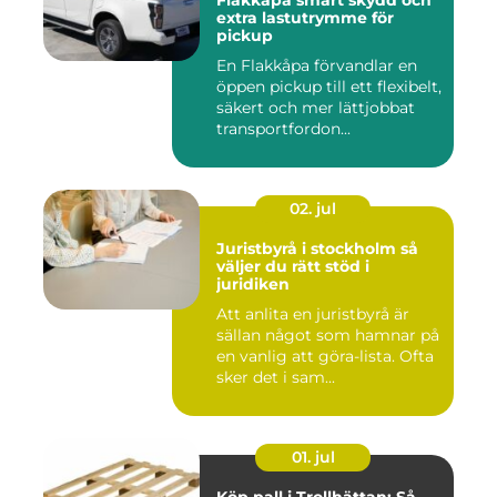
Flakkåpa smart skydd och
extra lastutrymme för
pickup
En Flakkåpa förvandlar en
öppen pickup till ett flexibelt,
säkert och mer lättjobbat
transportfordon...
02. jul
Juristbyrå i stockholm så
väljer du rätt stöd i
juridiken
Att anlita en juristbyrå är
sällan något som hamnar på
en vanlig att göra-lista. Ofta
sker det i sam...
01. jul