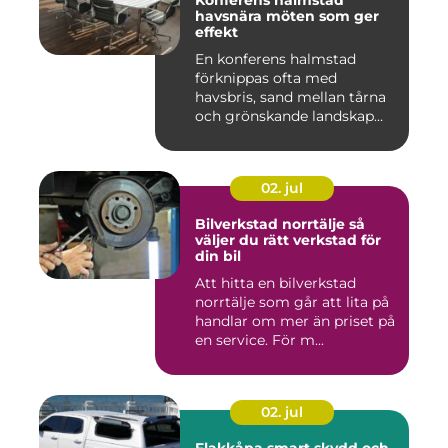
Konferens halmstad
havsnära möten som ger
effekt
En konferens halmstad
förknippas ofta med
havsbris, sand mellan tårna
och grönskande landskap
bara m...
02. jul
Bilverkstad norrtälje så
väljer du rätt verkstad för
din bil
Att hitta en bilverkstad
norrtälje som går att lita på
handlar om mer än priset på
en service. För m...
02. jul