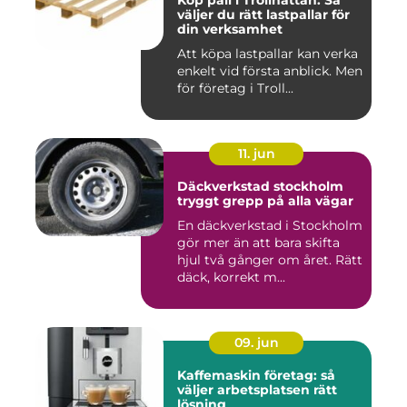
Köp pall i Trollhättan: Så
väljer du rätt lastpallar för
din verksamhet
Att köpa lastpallar kan verka
enkelt vid första anblick. Men
för företag i Troll...
11. jun
Däckverkstad stockholm
tryggt grepp på alla vägar
En däckverkstad i Stockholm
gör mer än att bara skifta
hjul två gånger om året. Rätt
däck, korrekt m...
09. jun
Kaffemaskin företag: så
väljer arbetsplatsen rätt
lösning