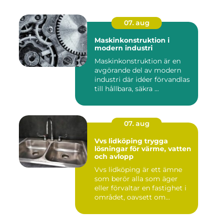
07. aug
Maskinkonstruktion i
modern industri
Maskinkonstruktion är en
avgörande del av modern
industri där idéer förvandlas
till hållbara, säkra ...
07. aug
Vvs lidköping trygga
lösningar för värme, vatten
och avlopp
Vvs lidköping är ett ämne
som berör alla som äger
eller förvaltar en fastighet i
området, oavsett om...