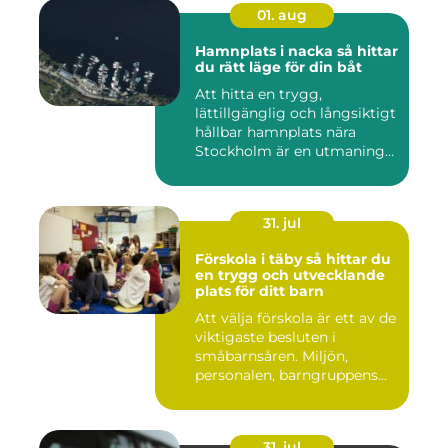
01. aug
Hamnplats i nacka så hittar
du rätt läge för din båt
Att hitta en trygg,
lättillgänglig och långsiktigt
hållbar hamnplats nära
Stockholm är en utmaning
f...
31. jul
Förskola i täby så hittar du
en trygg och utvecklande
plats för ditt barn
Att välja förskola är ett av de
viktigaste besluten i
småbarnsåren. Miljön,
personalen, barngruppens...
31. jul