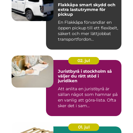
Flakkåpa smart skydd och
extra lastutrymme för
pickup
En Flakkåpa förvandlar en
öppen pickup till ett flexibelt,
säkert och mer lättjobbat
transportfordon...
02. jul
Juristbyrå i stockholm så
väljer du rätt stöd i
juridiken
Att anlita en juristbyrå är
sällan något som hamnar på
en vanlig att göra-lista. Ofta
sker det i sam...
01. jul