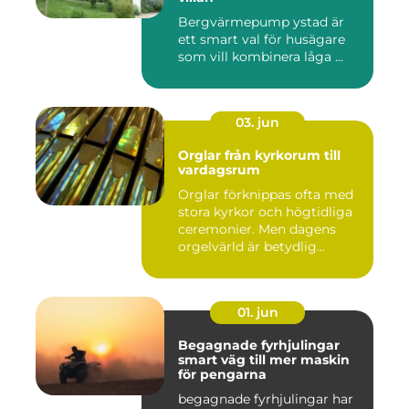
Bergvärmepump ystad är
ett smart val för husägare
som vill kombinera låga ...
03. jun
Orglar från kyrkorum till
vardagsrum
Orglar förknippas ofta med
stora kyrkor och högtidliga
ceremonier. Men dagens
orgelvärld är betydlig...
01. jun
Begagnade fyrhjulingar
smart väg till mer maskin
för pengarna
begagnade fyrhjulingar har