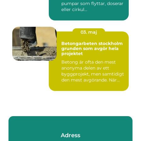
pumpar som flyttar, doserar
eller cirkul...
03. maj
Betongarbeten stockholm
grunden som avgör hela
projektet
Betong är ofta den mest
anonyma delen av ett
byggprojekt, men samtidigt
den mest avgörande. När
grun...
Adress