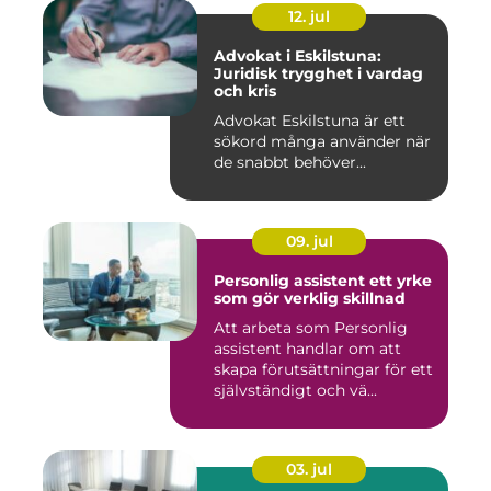
12. jul
Advokat i Eskilstuna:
Juridisk trygghet i vardag
och kris
Advokat Eskilstuna är ett
sökord många använder när
de snabbt behöver...
09. jul
Personlig assistent ett yrke
som gör verklig skillnad
Att arbeta som Personlig
assistent handlar om att
skapa förutsättningar för ett
självständigt och vä...
03. jul