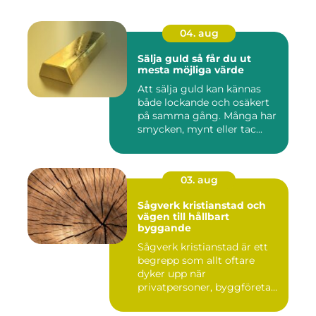
04. aug
Sälja guld så får du ut
mesta möjliga värde
Att sälja guld kan kännas
både lockande och osäkert
på samma gång. Många har
smycken, mynt eller tac...
03. aug
Sågverk kristianstad och
vägen till hållbart
byggande
Sågverk kristianstad är ett
begrepp som allt oftare
dyker upp när
privatpersoner, byggföretag
och ma...