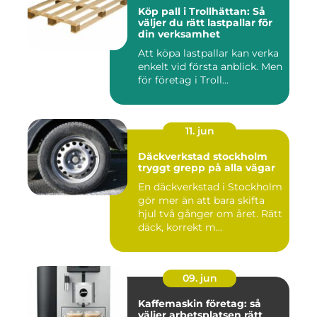
Köp pall i Trollhättan: Så
väljer du rätt lastpallar för
din verksamhet
Att köpa lastpallar kan verka
enkelt vid första anblick. Men
för företag i Troll...
11. jun
Däckverkstad stockholm
tryggt grepp på alla vägar
En däckverkstad i Stockholm
gör mer än att bara skifta
hjul två gånger om året. Rätt
däck, korrekt m...
09. jun
Kaffemaskin företag: så
väljer arbetsplatsen rätt