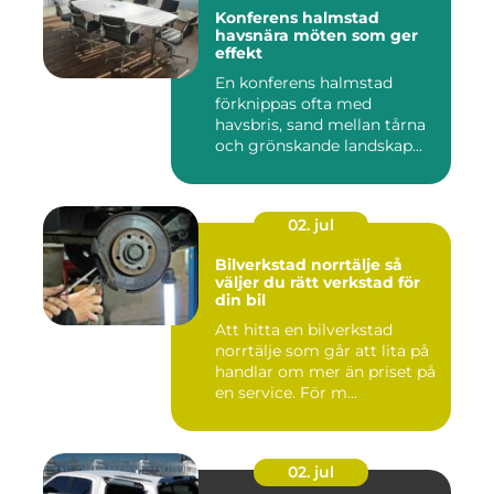
Konferens halmstad
havsnära möten som ger
effekt
En konferens halmstad
förknippas ofta med
havsbris, sand mellan tårna
och grönskande landskap
bara m...
02. jul
Bilverkstad norrtälje så
väljer du rätt verkstad för
din bil
Att hitta en bilverkstad
norrtälje som går att lita på
handlar om mer än priset på
en service. För m...
02. jul