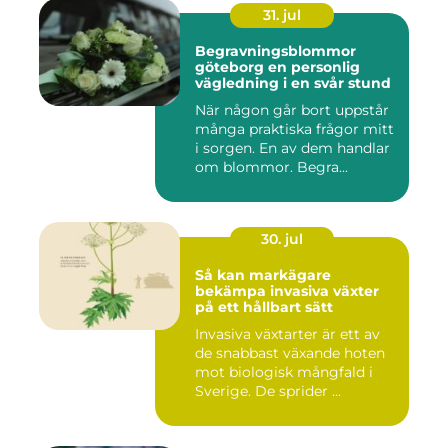
31. jul
Begravningsblommor
göteborg en personlig
vägledning i en svår stund
När någon går bort uppstår
många praktiska frågor mitt
i sorgen. En av dem handlar
om blommor. Begra...
30. jul
Så kan markägare
bekämpa invasiva växter
på ett hållbart sätt
Invasiva växtarter är ett av
de snabbast växande hoten
mot biologisk mångfald i
Sverige. De sprider ...