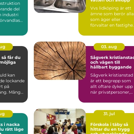
struktion
Vvs lidköping är ett
örande del
ämne som berör alla
 industri
som äger eller
förvandlas
förvaltar en fastighe
a, säkra ...
i området, oavsett
om...
aug
03. aug
du
Sågverk kristiansta
möjliga
och vägen till
hållbart byggande
guld kan
Sågverk kristianstad
de lockande
är ett begrepp som
rt på
allt oftare dyker upp
ng. Många
när privatpersoner,
en, mynt
byggföretag och ma.
aug
31. jul
s i nacka
Förskola i täby så
du rätt läge
hittar du en trygg
t
och utvecklande