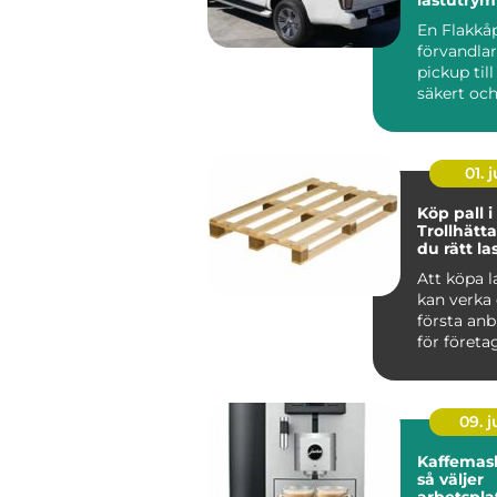
pickup
En Flakkå
förvandla
pickup till 
säkert oc
lättjobbat
transportf
01. j
Köp pall i
Trollhätta
du rätt la
din verk
Att köpa l
kan verka 
första anb
för företag 
09. 
Kaffemask
så väljer
arbetspla