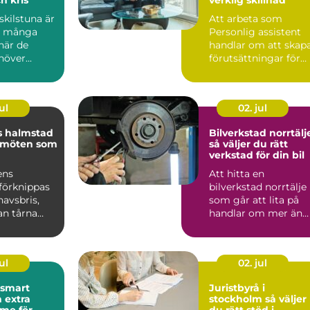
kilstuna är
Att arbeta som
d många
Personlig assistent
när de
handlar om att skap
över...
förutsättningar för
ett självständigt och
vä...
ul
02. jul
s halmstad
Bilverkstad norrtälj
 möten som
så väljer du rätt
verkstad för din bil
ens
Att hitta en
förknippas
bilverkstad norrtälje
avsbris,
som går att lita på
an tårna
handlar om mer än
skande
priset på en service.
ara m...
För m...
ul
02. jul
Juristbyrå i
 extra
stockholm så väljer
me för
du rätt stöd i