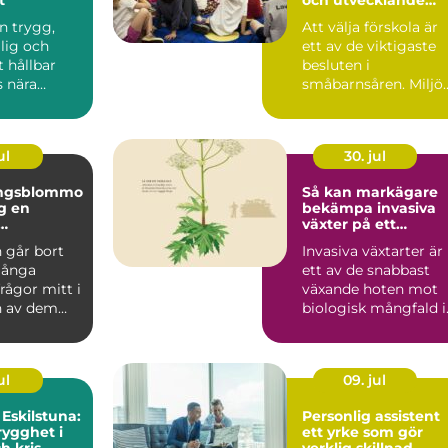
plats för ditt barn
en trygg,
Att välja förskola är
glig och
ett av de viktigaste
t hållbar
besluten i
 nära
småbarnsåren. Miljön
 är en
personalen,
...
barngruppens...
ul
30. jul
ingsblommo
Så kan markägare
en
bekämpa invasiva
växter på ett
g i en svår
hållbart sätt
 går bort
Invasiva växtarter är
många
ett av de snabbast
frågor mitt i
växande hoten mot
n av dem
biologisk mångfald i
om blommor.
Sverige. De sprider ...
ul
09. jul
 Eskilstuna:
Personlig assistent
rygghet i
ett yrke som gör
h kris
verklig skillnad