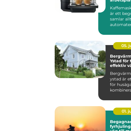
lösning
Kaffemask
är ett be
samlar all
automater 
kontoret til
05. 
Bergvär
Ystad för
effektiv v
villan
Bergvär
ystad är e
för husäga
kombinera 
01. 
Begagna
fyrhjulingar s
väg till 