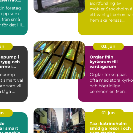
Bortforsling av
in företag
möbler Stockholm ä
grepp som
ett vanligt behov nä
t från små
hem ska rensas,
för det lilla
flyttar ska...
l av...
jun
03. jun
mepump i
Orglar från
 trygg och
kyrkorum till
ärme i
vardagsrum
mepump
Orglar förknippas
tt smart val
ofta med stora kyrko
re som vill
och högtidliga
låga ...
ceremonier. Men
dagens orgelvärld är
betydlig...
jun
01. jun
de
Taxi katrineholm
mart
smidiga resor i och
mer maskin
runt staden