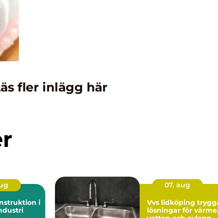
äs fler inlägg här
er
aug
07. aug
struktion i
Vvs lidköping trygga
dustri
lösningar för värme
vatten och avlopp