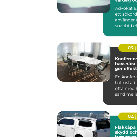
Advokat Es
ett sökor
använder 
snabbt beh
03. j
Konferen
havsnära
ger effekt
En konfer
halmstad 
ofta med h
sand mell
och grön
landskap b
02. j
Flakkåpa smart
skydd och
lastutrym