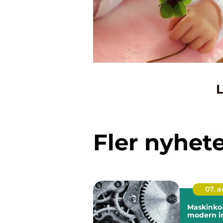
L
Fler nyhet
07. 
Maskinkon
modern in