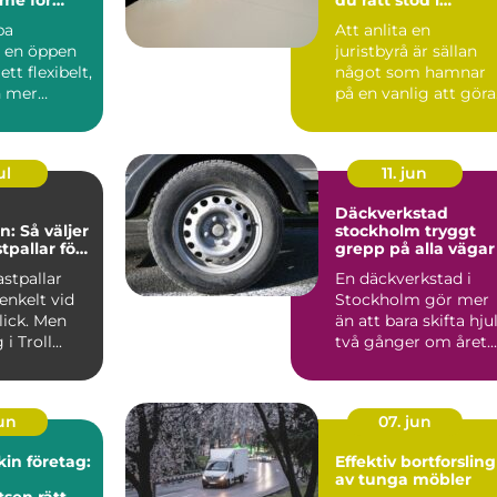
juridiken
pa
Att anlita en
r en öppen
juristbyrå är sällan
ett flexibelt,
något som hamnar
h mer
på en vanlig att göra
lista. Ofta sker det i
ordon...
sam...
ul
11. jun
Däckverkstad
n: Så väljer
stockholm tryggt
stpallar för
grepp på alla vägar
samhet
astpallar
En däckverkstad i
enkelt vid
Stockholm gör mer
lick. Men
än att bara skifta hju
i Troll...
två gånger om året.
Rätt däck, korrekt m.
jun
07. jun
in företag:
Effektiv bortforsling
av tunga möbler
tsen rätt