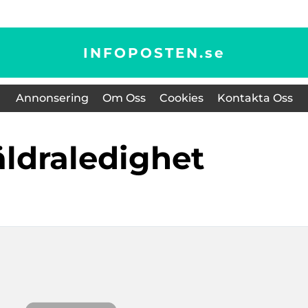
INFOPOSTEN.
se
Annonsering
Om Oss
Cookies
Kontakta Oss
räldraledighet