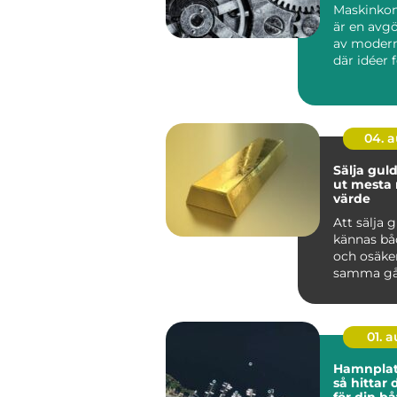
Maskinkon
är en avg
av modern
där idéer 
till hållbar
04. 
Sälja guld så får 
ut mesta 
värde
Att sälja 
kännas bå
och osäke
samma gå
har smyck
eller tac...
01. 
Hamnplat
så hittar 
för din bå