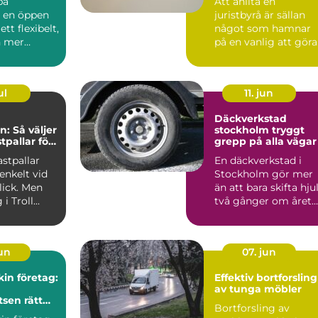
pa
Att anlita en
r en öppen
juristbyrå är sällan
ett flexibelt,
något som hamnar
h mer
på en vanlig att göra
lista. Ofta sker det i
ordon...
sam...
ul
11. jun
Däckverkstad
n: Så väljer
stockholm tryggt
stpallar för
grepp på alla vägar
samhet
astpallar
En däckverkstad i
enkelt vid
Stockholm gör mer
lick. Men
än att bara skifta hju
i Troll...
två gånger om året.
Rätt däck, korrekt m.
jun
07. jun
in företag:
Effektiv bortforsling
av tunga möbler
tsen rätt
Bortforsling av