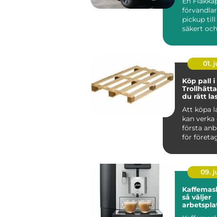
En Flakkå
förvandla
pickup till 
säkert oc
lättjobbat
transportf
01. j
Köp pall i
Trollhätta
du rätt la
din verk
Att köpa l
kan verka 
första anb
för företag 
09. 
Kaffemask
så väljer
arbetspla
lösning