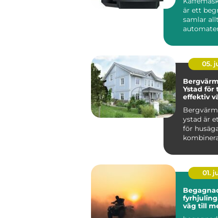
Kaffemask
är ett be
samlar all
automater 
kontoret til
05. 
Bergvär
Ystad för
effektiv v
villan
Bergvär
ystad är e
för husäga
kombinera 
01. 
Begagna
fyrhjulingar s
väg till 
för peng