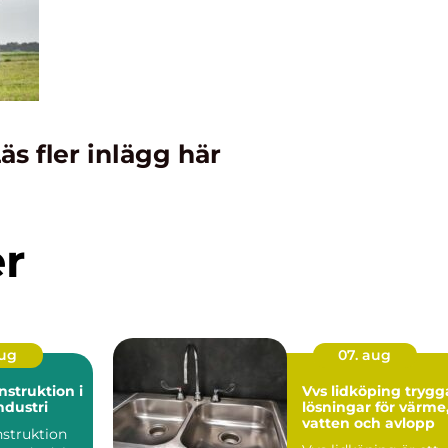
äs fler inlägg här
er
aug
07. aug
struktion i
Vvs lidköping trygga
dustri
lösningar för värme
vatten och avlopp
struktion