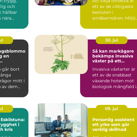
en trygg,
Att välja förskola är
glig och
ett av de viktigaste
t hållbar
besluten i
 nära
småbarnsåren. Miljön
 är en
personalen,
...
barngruppens...
ul
30. jul
ingsblommo
Så kan markägare
en
bekämpa invasiva
växter på ett
g i en svår
hållbart sätt
 går bort
Invasiva växtarter är
många
ett av de snabbast
frågor mitt i
växande hoten mot
n av dem
biologisk mångfald i
om blommor.
Sverige. De sprider ...
ul
09. jul
 Eskilstuna:
Personlig assistent
rygghet i
ett yrke som gör
h kris
verklig skillnad