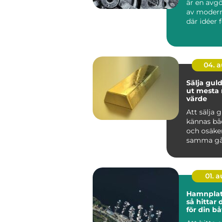
är en avg
av modern
där idéer 
till hållbar
04. 
Sälja guld så får 
ut mesta 
värde
Att sälja 
kännas bå
och osäke
samma gå
har smyck
eller tac...
01. 
Hamnplat
så hittar 
för din bå