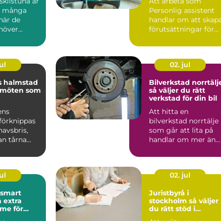
kilstuna är
Att arbeta som
d många
Personlig assistent
när de
handlar om att skap
över...
förutsättningar för
ett självständigt och
vä...
ul
02. jul
s halmstad
Bilverkstad norrtälj
 möten som
så väljer du rätt
verkstad för din bil
ens
Att hitta en
förknippas
bilverkstad norrtälje
avsbris,
som går att lita på
an tårna
handlar om mer än
skande
priset på en service.
ara m...
För m...
ul
02. jul
Juristbyrå i
 extra
stockholm så väljer
me för
du rätt stöd i
juridiken