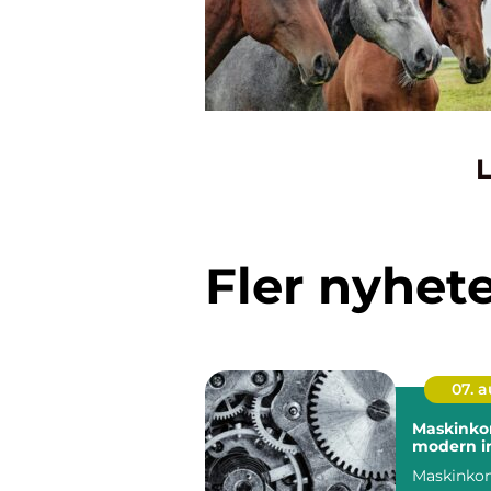
L
Fler nyhet
07. 
Maskinkon
modern in
Maskinkon