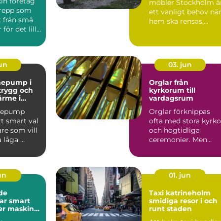
in företag
möbler Stockholm ä
grepp som
ett vanligt behov nä
t från små
hem ska rensas,
för det lilla
flyttar ska...
l av...
jun
03. jun
mepump i
Orglar från
 trygg och
kyrkorum till
ärme i
vardagsrum
mepump
Orglar förknippas
tt smart val
ofta med stora kyrko
re som vill
och högtidliga
låga ...
ceremonier. Men
dagens orgelvärld är
betydlig...
jun
01. jun
de
Taxi katrineholm
mart
smidiga resor i och
mer maskin
runt staden
arna