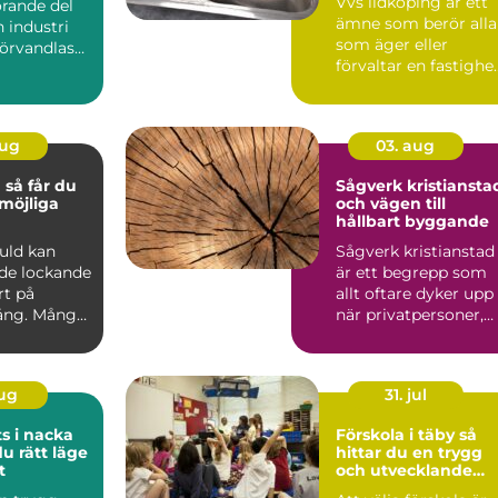
Vvs lidköping är ett
örande del
ämne som berör alla
 industri
som äger eller
förvandlas
förvaltar en fastighe
a, säkra ...
i området, oavsett
om...
aug
03. aug
du
Sågverk kristiansta
möjliga
och vägen till
hållbart byggande
guld kan
Sågverk kristianstad
de lockande
är ett begrepp som
rt på
allt oftare dyker upp
ng. Många
när privatpersoner,
en, mynt
byggföretag och ma.
aug
31. jul
s i nacka
Förskola i täby så
du rätt läge
hittar du en trygg
t
och utvecklande
plats för ditt barn