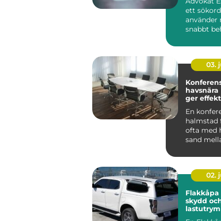
Advokat Es
ett sökor
använder 
snabbt beh
03. j
Konferen
havsnära
ger effekt
En konfer
halmstad 
ofta med h
sand mell
och grön
landskap b
02. j
Flakkåpa smart
skydd och
lastutrym
pickup