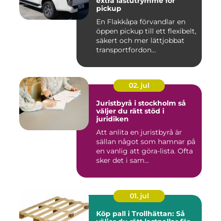
extra lastutrymme för
pickup
En Flakkåpa förvandlar en
öppen pickup till ett flexibelt,
säkert och mer lättjobbat
transportfordon...
02. jul
Juristbyrå i stockholm så
väljer du rätt stöd i
juridiken
Att anlita en juristbyrå är
sällan något som hamnar på
en vanlig att göra-lista. Ofta
sker det i sam...
01. jul
Köp pall i Trollhättan: Så