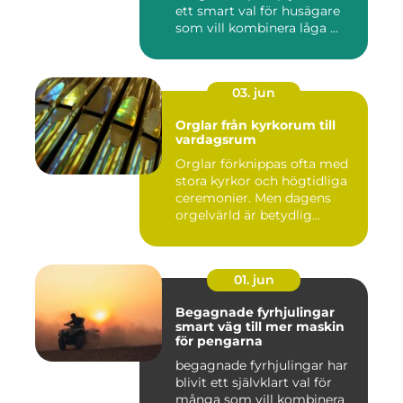
ett smart val för husägare
som vill kombinera låga ...
03. jun
Orglar från kyrkorum till
vardagsrum
Orglar förknippas ofta med
stora kyrkor och högtidliga
ceremonier. Men dagens
orgelvärld är betydlig...
01. jun
Begagnade fyrhjulingar
smart väg till mer maskin
för pengarna
begagnade fyrhjulingar har
blivit ett självklart val för
många som vill kombinera