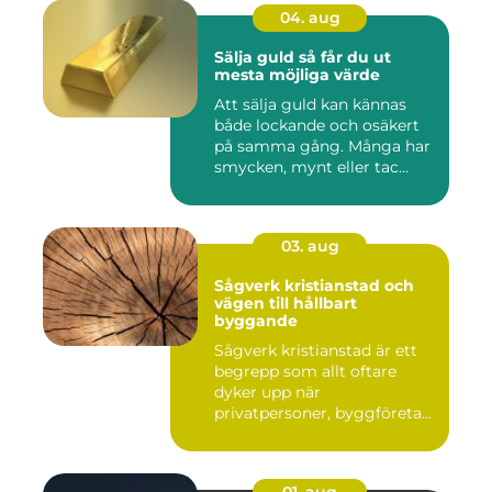
04. aug
Sälja guld så får du ut
mesta möjliga värde
Att sälja guld kan kännas
både lockande och osäkert
på samma gång. Många har
smycken, mynt eller tac...
03. aug
Sågverk kristianstad och
vägen till hållbart
byggande
Sågverk kristianstad är ett
begrepp som allt oftare
dyker upp när
privatpersoner, byggföretag
och ma...