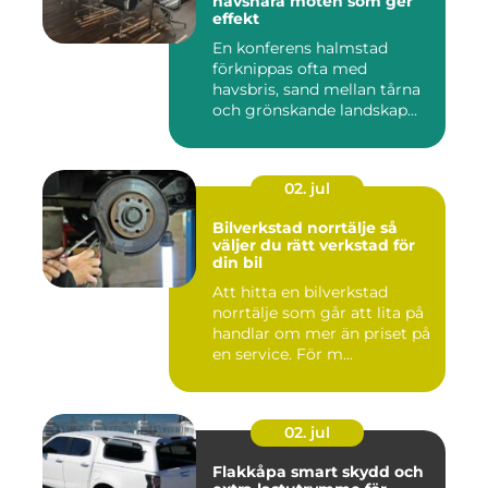
havsnära möten som ger
effekt
En konferens halmstad
förknippas ofta med
havsbris, sand mellan tårna
och grönskande landskap
bara m...
02. jul
Bilverkstad norrtälje så
väljer du rätt verkstad för
din bil
Att hitta en bilverkstad
norrtälje som går att lita på
handlar om mer än priset på
en service. För m...
02. jul
Flakkåpa smart skydd och