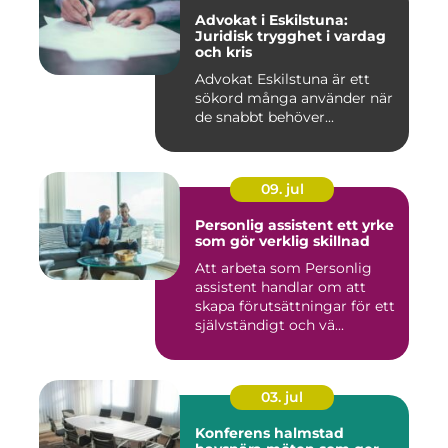
Advokat i Eskilstuna:
Juridisk trygghet i vardag
och kris
Advokat Eskilstuna är ett
sökord många använder när
de snabbt behöver...
09. jul
Personlig assistent ett yrke
som gör verklig skillnad
Att arbeta som Personlig
assistent handlar om att
skapa förutsättningar för ett
självständigt och vä...
03. jul
Konferens halmstad