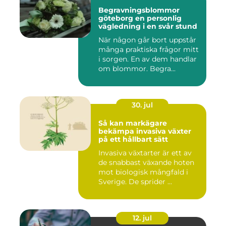
Begravningsblommor
göteborg en personlig
vägledning i en svår stund
När någon går bort uppstår
många praktiska frågor mitt
i sorgen. En av dem handlar
om blommor. Begra...
30. jul
Så kan markägare
bekämpa invasiva växter
på ett hållbart sätt
Invasiva växtarter är ett av
de snabbast växande hoten
mot biologisk mångfald i
Sverige. De sprider ...
12. jul