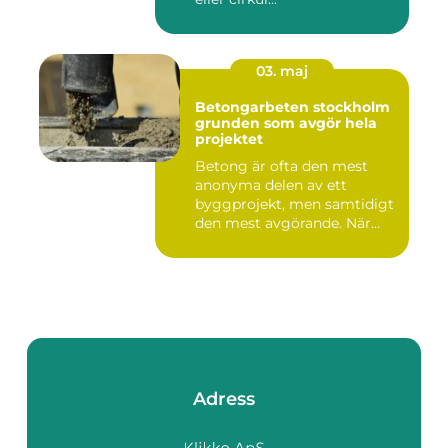
03. maj
Betongarbeten stockholm
grunden som avgör hela
projektet
Betong är ofta den mest
anonyma delen av ett
byggprojekt, men samtidigt
den mest avgörande. När
grun...
Adress