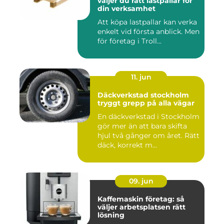
väljer du rätt lastpallar för
din verksamhet
Att köpa lastpallar kan verka
enkelt vid första anblick. Men
för företag i Troll...
11. jun
Däckverkstad stockholm
tryggt grepp på alla vägar
En däckverkstad i Stockholm
gör mer än att bara skifta
hjul två gånger om året. Rätt
däck, korrekt m...
09. jun
Kaffemaskin företag: så
väljer arbetsplatsen rätt
lösning