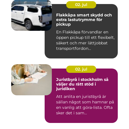
02. jul
Flakkåpa smart skydd och
extra lastutrymme för
pickup
En Flakkåpa förvandlar en
öppen pickup till ett flexibelt,
säkert och mer lättjobbat
transportfordon...
02. jul
Juristbyrå i stockholm så
väljer du rätt stöd i
juridiken
Att anlita en juristbyrå är
sällan något som hamnar på
en vanlig att göra-lista. Ofta
sker det i sam...