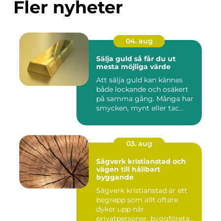
Fler nyheter
04. aug
Sälja guld så får du ut
mesta möjliga värde
Att sälja guld kan kännas
både lockande och osäkert
på samma gång. Många har
smycken, mynt eller tac...
03. aug
Sågverk kristianstad och
vägen till hållbart
byggande
Sågverk kristianstad är ett
begrepp som allt oftare
dyker upp när
privatpersoner, byggföretag