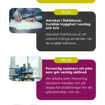
12. jul
Advokat i Eskilstuna:
Juridisk trygghet i vardag
och kris
Advokat Eskilstuna är ett
sökord många använder när
de snabbt behöver...
09. jul
Personlig assistent ett yrke
som gör verklig skillnad
Att arbeta som Personlig
assistent handlar om att
skapa förutsättningar för ett
självständigt och vä...