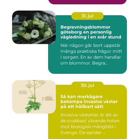
31. jul
Begravningsblommor
göteborg en personlig
vägledning i en svår stund
När någon går bort uppstår
många praktiska frågor mitt
i sorgen. En av dem handlar
om blommor. Begra...
30. jul
Så kan markägare
bekämpa invasiva växter
på ett hållbart sätt
Invasiva växtarter är ett av
de snabbast växande hoten
mot biologisk mångfald i
Sverige. De sprider ...