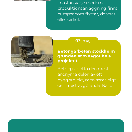
I nästan varje modern
produktionsanläggning finns
pumpar som flyttar, doserar
eller cirkul...
03. maj
Betongarbeten stockholm
grunden som avgör hela
projektet
Betong är ofta den mest
anonyma delen av ett
byggprojekt, men samtidigt
den mest avgörande. När
grun...