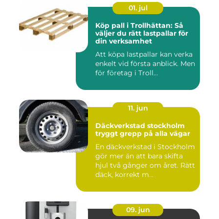
01. jul
Köp pall i Trollhättan: Så
väljer du rätt lastpallar för
din verksamhet
Att köpa lastpallar kan verka
enkelt vid första anblick. Men
för företag i Troll...
11. jun
Däckverkstad stockholm
tryggt grepp på alla vägar
En däckverkstad i Stockholm
gör mer än att bara skifta
hjul två gånger om året. Rätt
däck, korrekt m...
09. jun