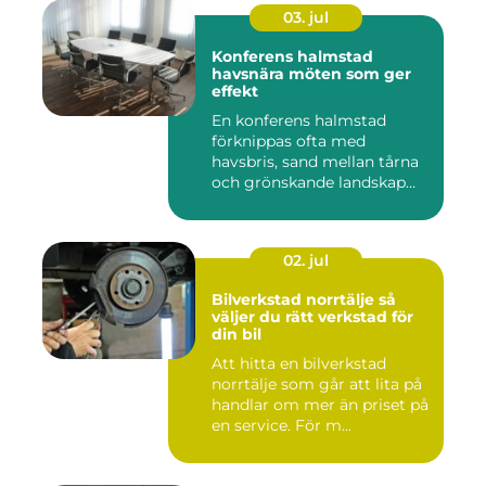
03. jul
Konferens halmstad
havsnära möten som ger
effekt
En konferens halmstad
förknippas ofta med
havsbris, sand mellan tårna
och grönskande landskap
bara m...
02. jul
Bilverkstad norrtälje så
väljer du rätt verkstad för
din bil
Att hitta en bilverkstad
norrtälje som går att lita på
handlar om mer än priset på
en service. För m...