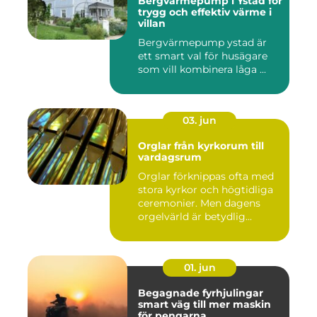
Bergvärmepump i Ystad för
trygg och effektiv värme i
villan
Bergvärmepump ystad är
ett smart val för husägare
som vill kombinera låga ...
03. jun
Orglar från kyrkorum till
vardagsrum
Orglar förknippas ofta med
stora kyrkor och högtidliga
ceremonier. Men dagens
orgelvärld är betydlig...
01. jun
Begagnade fyrhjulingar
smart väg till mer maskin
för pengarna