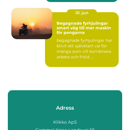
01. jun
Begagnade fyrhjulingar
smart väg till mer maskin
för pengarna
begagnade fyrhjulingar har
blivit ett självklart val för
många som vill kombinera
arbete och fritid ...
Adress