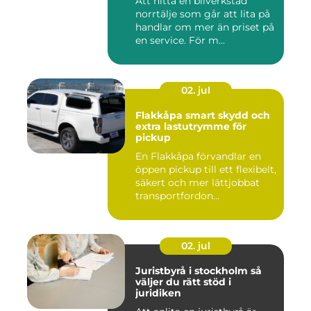
Att hitta en bilverkstad
norrtälje som går att lita på
handlar om mer än priset på
en service. För m...
02. jul
Flakkåpa smart skydd och
extra lastutrymme för
pickup
En Flakkåpa förvandlar en
öppen pickup till ett flexibelt,
säkert och mer lättjobbat
transportfordon...
02. jul
Juristbyrå i stockholm så
väljer du rätt stöd i
juridiken