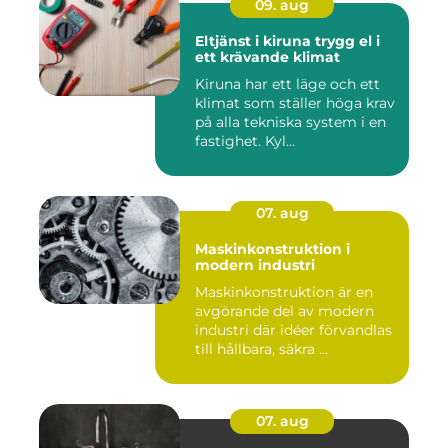
09. aug
Eltjänst i kiruna trygg el i
ett krävande klimat
Kiruna har ett läge och ett
klimat som ställer höga krav
på alla tekniska system i en
fastighet. Kyl...
07. aug
Maskinkonstruktion i
modern industri
Maskinkonstruktion är en
avgörande del av modern
industri där idéer förvandlas
till hållbara, säkra ...
07. aug