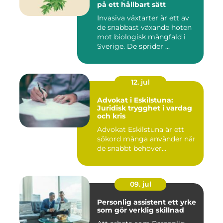
på ett hållbart sätt
Invasiva växtarter är ett av
de snabbast växande hoten
mot biologisk mångfald i
Sverige. De sprider ...
12. jul
Advokat i Eskilstuna:
Juridisk trygghet i vardag
och kris
Advokat Eskilstuna är ett
sökord många använder när
de snabbt behöver...
09. jul
Personlig assistent ett yrke
som gör verklig skillnad