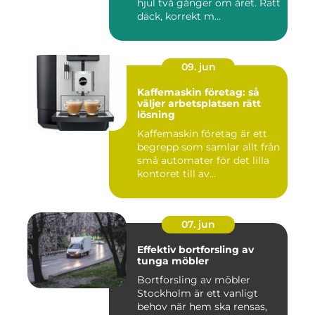
hjul två gånger om året. Rätt
däck, korrekt m...
09. jun
Kaffemaskin företag: så
väljer arbetsplatsen rätt
lösning
Kaffemaskin företag är ett
begrepp som samlar allt från
små automater för det lilla
kontoret till av...
07. jun
Effektiv bortforsling av
tunga möbler
Bortforsling av möbler
Stockholm är ett vanligt
behov när hem ska rensas,