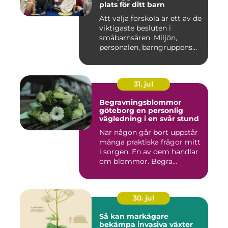
plats för ditt barn
Att välja förskola är ett av de
viktigaste besluten i
småbarnsåren. Miljön,
personalen, barngruppens...
31. jul
Begravningsblommor
göteborg en personlig
vägledning i en svår stund
När någon går bort uppstår
många praktiska frågor mitt
i sorgen. En av dem handlar
om blommor. Begra...
30. jul
Så kan markägare
bekämpa invasiva växter