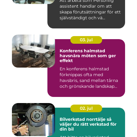
Att arbeta som Personlig
assistent handlar om att
skapa förutsättningar för ett
självständigt och vä...
03. jul
Konferens halmstad
havsnära möten som ger
effekt
En konferens halmstad
förknippas ofta med
havsbris, sand mellan tårna
och grönskande landskap
bara m...
02. jul
Bilverkstad norrtälje så
väljer du rätt verkstad för
din bil