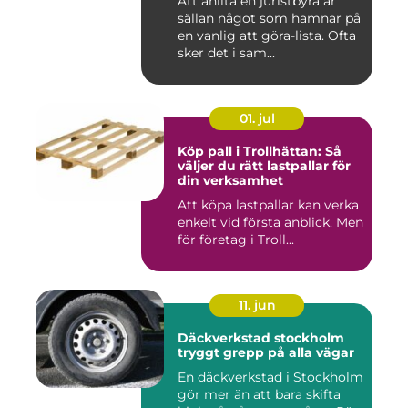
Att anlita en juristbyrå är
sällan något som hamnar på
en vanlig att göra-lista. Ofta
sker det i sam...
01. jul
Köp pall i Trollhättan: Så
väljer du rätt lastpallar för
din verksamhet
Att köpa lastpallar kan verka
enkelt vid första anblick. Men
för företag i Troll...
11. jun
Däckverkstad stockholm
tryggt grepp på alla vägar
En däckverkstad i Stockholm
gör mer än att bara skifta