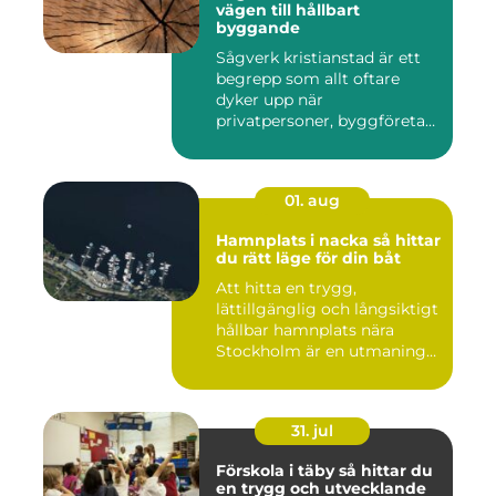
vägen till hållbart
byggande
Sågverk kristianstad är ett
begrepp som allt oftare
dyker upp när
privatpersoner, byggföretag
och ma...
01. aug
Hamnplats i nacka så hittar
du rätt läge för din båt
Att hitta en trygg,
lättillgänglig och långsiktigt
hållbar hamnplats nära
Stockholm är en utmaning
f...
31. jul
Förskola i täby så hittar du
en trygg och utvecklande