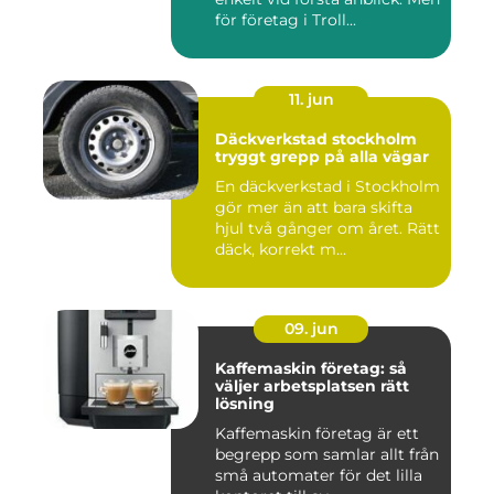
för företag i Troll...
11. jun
Däckverkstad stockholm
tryggt grepp på alla vägar
En däckverkstad i Stockholm
gör mer än att bara skifta
hjul två gånger om året. Rätt
däck, korrekt m...
09. jun
Kaffemaskin företag: så
väljer arbetsplatsen rätt
lösning
Kaffemaskin företag är ett
begrepp som samlar allt från
små automater för det lilla