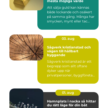
mesta möjliga värde
Att sälja guld kan kännas
både lockande och osäkert
på samma gång. Många har
smycken, mynt eller tac...
03. aug
Sågverk kristianstad och
vägen till hållbart
byggande
Sågverk kristianstad är ett
begrepp som allt oftare
dyker upp när
privatpersoner, byggföretag
och ma...
01. aug
Hamnplats i nacka så hittar
du rätt läge för din båt