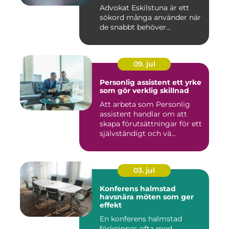
Advokat Eskilstuna är ett
sökord många använder när
de snabbt behöver...
09. jul
Personlig assistent ett yrke
som gör verklig skillnad
Att arbeta som Personlig
assistent handlar om att
skapa förutsättningar för ett
självständigt och vä...
03. jul
Konferens halmstad
havsnära möten som ger
effekt
En konferens halmstad
förknippas ofta med