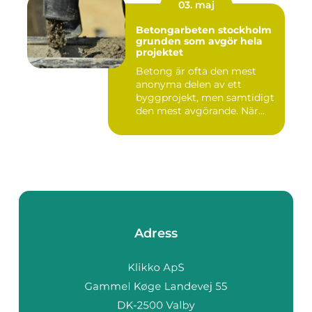
03. maj
Betongarbeten stockholm
grunden som avgör hela
projektet
Betong är ofta den mest
anonyma delen av ett
byggprojekt, men samtidigt
den mest avgörande. När
grun...
Adress