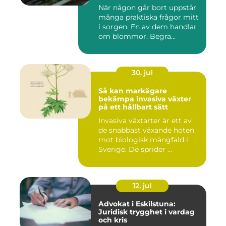
När någon går bort uppstår
många praktiska frågor mitt
i sorgen. En av dem handlar
om blommor. Begra...
30. jul
Så kan markägare
bekämpa invasiva växter
på ett hållbart sätt
Invasiva växtarter är ett av
de snabbast växande hoten
mot biologisk mångfald i
Sverige. De sprider ...
12. jul
Advokat i Eskilstuna:
Juridisk trygghet i vardag
och kris