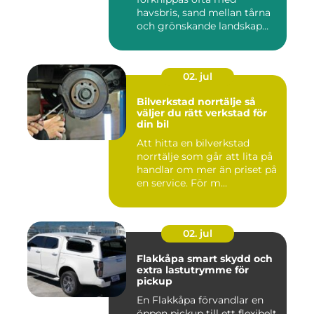
havsbris, sand mellan tårna
och grönskande landskap
bara m...
02. jul
Bilverkstad norrtälje så
väljer du rätt verkstad för
din bil
Att hitta en bilverkstad
norrtälje som går att lita på
handlar om mer än priset på
en service. För m...
02. jul
Flakkåpa smart skydd och
extra lastutrymme för
pickup
En Flakkåpa förvandlar en
öppen pickup till ett flexibelt,