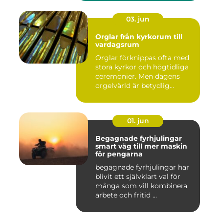
03. jun
Orglar från kyrkorum till
vardagsrum
Orglar förknippas ofta med
stora kyrkor och högtidliga
ceremonier. Men dagens
orgelvärld är betydlig...
01. jun
Begagnade fyrhjulingar
smart väg till mer maskin
för pengarna
begagnade fyrhjulingar har
blivit ett självklart val för
många som vill kombinera
arbete och fritid ...