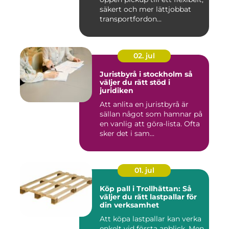
säkert och mer lättjobbat
transportfordon...
02. jul
Juristbyrå i stockholm så
väljer du rätt stöd i
juridiken
Att anlita en juristbyrå är
sällan något som hamnar på
en vanlig att göra-lista. Ofta
sker det i sam...
01. jul
Köp pall i Trollhättan: Så
väljer du rätt lastpallar för
din verksamhet
Att köpa lastpallar kan verka
enkelt vid första anblick. Men