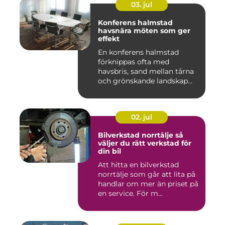
03. jul
Konferens halmstad
havsnära möten som ger
effekt
En konferens halmstad
förknippas ofta med
havsbris, sand mellan tårna
och grönskande landskap
bara m...
02. jul
Bilverkstad norrtälje så
väljer du rätt verkstad för
din bil
Att hitta en bilverkstad
norrtälje som går att lita på
handlar om mer än priset på
en service. För m...