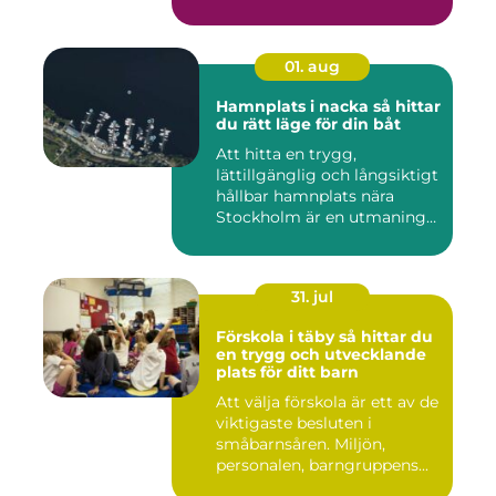
och ma...
01. aug
Hamnplats i nacka så hittar
du rätt läge för din båt
Att hitta en trygg,
lättillgänglig och långsiktigt
hållbar hamnplats nära
Stockholm är en utmaning
f...
31. jul
Förskola i täby så hittar du
en trygg och utvecklande
plats för ditt barn
Att välja förskola är ett av de
viktigaste besluten i
småbarnsåren. Miljön,
personalen, barngruppens...