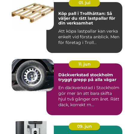
01. jul
Köp pall i Trollhättan: Så
väljer du rätt lastpallar för
din verksamhet
Att köpa lastpallar kan verka
enkelt vid första anblick. Men
för företag i Troll...
11. jun
Däckverkstad stockholm
tryggt grepp på alla vägar
En däckverkstad i Stockholm
gör mer än att bara skifta
hjul två gånger om året. Rätt
däck, korrekt m...
09. jun