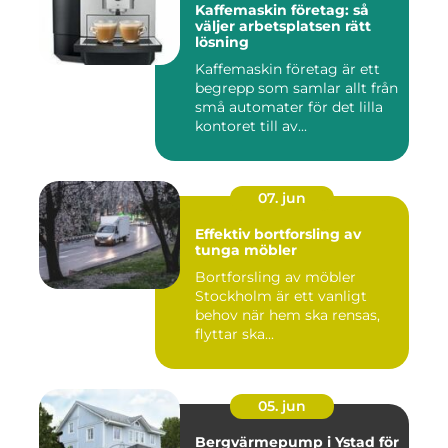
Kaffemaskin företag: så
väljer arbetsplatsen rätt
lösning
Kaffemaskin företag är ett
begrepp som samlar allt från
små automater för det lilla
kontoret till av...
07. jun
Effektiv bortforsling av
tunga möbler
Bortforsling av möbler
Stockholm är ett vanligt
behov när hem ska rensas,
flyttar ska...
05. jun
Bergvärmepump i Ystad för