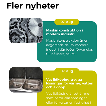
Fler nyheter
07. aug
Maskinkonstruktion i
modern industri
Maskinkonstruktion är en
avgörande del av modern
industri där idéer förvandlas
till hållbara, säkra ...
07. aug
Vvs lidköping trygga
lösningar för värme, vatten
och avlopp
Vvs lidköping är ett ämne
som berör alla som äger
eller förvaltar en fastighet i