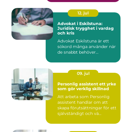
12. jul
Advokat i Eskilstuna:
Juridisk trygghet i vardag
och kris
Advokat Eskilstuna är ett
sökord många använder när
de snabbt behöver...
09. jul
Personlig assistent ett yrke
som gör verklig skillnad
Att arbeta som Personlig
assistent handlar om att
skapa förutsättningar för ett
självständigt och vä...