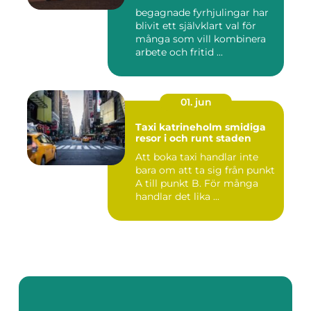
begagnade fyrhjulingar har
blivit ett självklart val för
många som vill kombinera
arbete och fritid ...
01. jun
Taxi katrineholm smidiga
resor i och runt staden
Att boka taxi handlar inte
bara om att ta sig från punkt
A till punkt B. För många
handlar det lika ...