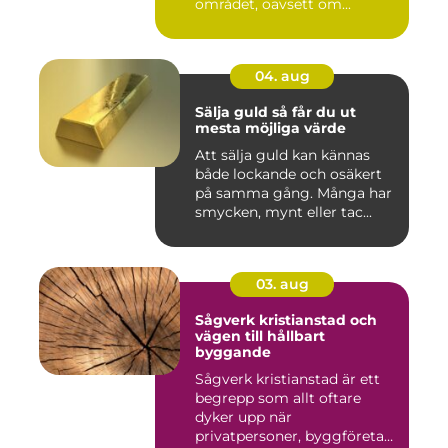
området, oavsett om...
04. aug
Sälja guld så får du ut
mesta möjliga värde
Att sälja guld kan kännas
både lockande och osäkert
på samma gång. Många har
smycken, mynt eller tac...
03. aug
Sågverk kristianstad och
vägen till hållbart
byggande
Sågverk kristianstad är ett
begrepp som allt oftare
dyker upp när
privatpersoner, byggföretag