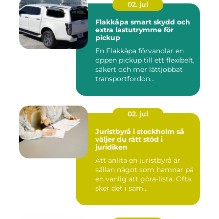
02. jul
Flakkåpa smart skydd och
extra lastutrymme för
pickup
En Flakkåpa förvandlar en
öppen pickup till ett flexibelt,
säkert och mer lättjobbat
transportfordon...
02. jul
Juristbyrå i stockholm så
väljer du rätt stöd i
juridiken
Att anlita en juristbyrå är
sällan något som hamnar på
en vanlig att göra-lista. Ofta
sker det i sam...