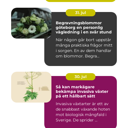
31. jul
Begravningsblommor
göteborg en personlig
vägledning i en svår stund
När någon går bort uppstår
många praktiska frågor mitt
i sorgen. En av dem handlar
om blommor. Begra...
30. jul
Så kan markägare
bekämpa invasiva växter
på ett hållbart sätt
Invasiva växtarter är ett av
de snabbast växande hoten
mot biologisk mångfald i
Sverige. De sprider ...