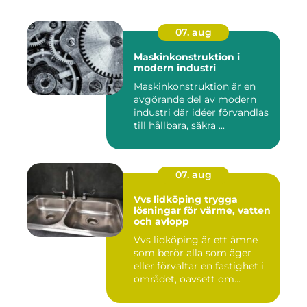
07. aug
Maskinkonstruktion i
modern industri
Maskinkonstruktion är en
avgörande del av modern
industri där idéer förvandlas
till hållbara, säkra ...
07. aug
Vvs lidköping trygga
lösningar för värme, vatten
och avlopp
Vvs lidköping är ett ämne
som berör alla som äger
eller förvaltar en fastighet i
området, oavsett om...