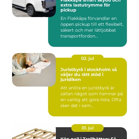
Flakkåpa smart skydd och
extra lastutrymme för
pickup
En Flakkåpa förvandlar en
öppen pickup till ett flexibelt,
säkert och mer lättjobbat
transportfordon...
02. jul
Juristbyrå i stockholm så
väljer du rätt stöd i
juridiken
Att anlita en juristbyrå är
sällan något som hamnar på
en vanlig att göra-lista. Ofta
sker det i sam...
01. jul