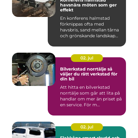
Konferens halmstad
havsnära möten som ger
effekt
En konferens halmstad
förknippas ofta med
havsbris, sand mellan tårna
och grönskande landskap
bara m...
02. jul
Bilverkstad norrtälje så
väljer du rätt verkstad för
din bil
Att hitta en bilverkstad
norrtälje som går att lita på
handlar om mer än priset på
en service. För m...
02. jul