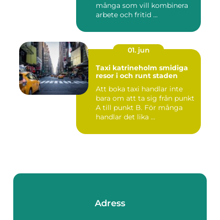
många som vill kombinera
arbete och fritid ...
01. jun
Taxi katrineholm smidiga
resor i och runt staden
Att boka taxi handlar inte
bara om att ta sig från punkt
A till punkt B. För många
handlar det lika ...
Adress