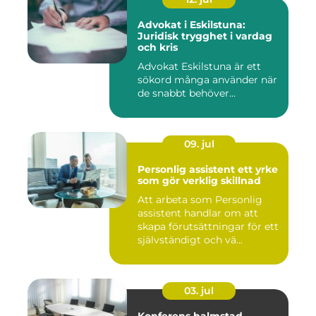
Advokat i Eskilstuna:
Juridisk trygghet i vardag
och kris
Advokat Eskilstuna är ett
sökord många använder när
de snabbt behöver...
09. jul
Personlig assistent ett yrke
som gör verklig skillnad
Att arbeta som Personlig
assistent handlar om att
skapa förutsättningar för ett
självständigt och vä...
03. jul