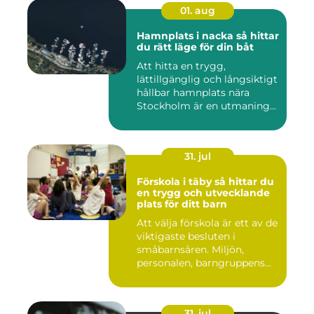
01. aug
Hamnplats i nacka så hittar
du rätt läge för din båt
Att hitta en trygg,
lättillgänglig och långsiktigt
hållbar hamnplats nära
Stockholm är en utmaning
f...
31. jul
Förskola i täby så hittar du
en trygg och utvecklande
plats för ditt barn
Att välja förskola är ett av de
viktigaste besluten i
småbarnsåren. Miljön,
personalen, barngruppens...
31. jul