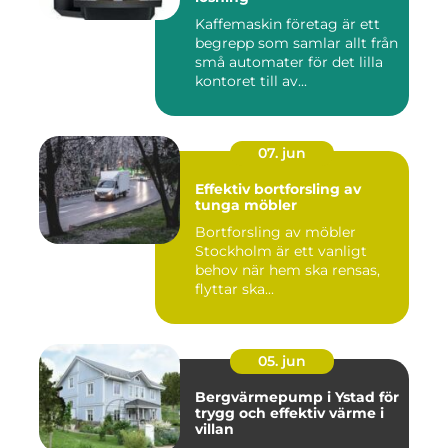
Kaffemaskin företag är ett
begrepp som samlar allt från
små automater för det lilla
kontoret till av...
07. jun
Effektiv bortforsling av
tunga möbler
Bortforsling av möbler
Stockholm är ett vanligt
behov när hem ska rensas,
flyttar ska...
05. jun
Bergvärmepump i Ystad för
trygg och effektiv värme i
villan