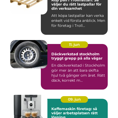
Köp pall i Trollhättan: Så
väljer du rätt lastpallar för
din verksamhet
Att köpa lastpallar kan verka
enkelt vid första anblick. Men
för företag i Troll...
11. jun
Däckverkstad stockholm
tryggt grepp på alla vägar
En däckverkstad i Stockholm
gör mer än att bara skifta
hjul två gånger om året. Rätt
däck, korrekt m...
09. jun
Kaffemaskin företag: så
väljer arbetsplatsen rätt
lösning