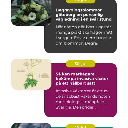
Begravningsblommor
göteborg en personlig
vägledning i en svår stund
När någon går bort uppstår
många praktiska frågor mitt
i sorgen. En av dem handlar
om blommor. Begra...
30. jul
Så kan markägare
bekämpa invasiva växter
på ett hållbart sätt
Invasiva växtarter är ett av
de snabbast växande hoten
mot biologisk mångfald i
Sverige. De sprider ...
12. jul