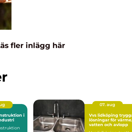
äs fler inlägg här
er
aug
07. aug
struktion i
Vvs lidköping trygga
dustri
lösningar för värme
vatten och avlopp
struktion