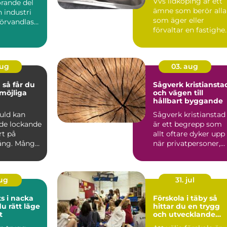
Vvs lidköping är ett
örande del
ämne som berör alla
 industri
som äger eller
förvandlas
förvaltar en fastighe
a, säkra ...
i området, oavsett
om...
aug
03. aug
du
Sågverk kristiansta
möjliga
och vägen till
hållbart byggande
guld kan
Sågverk kristianstad
de lockande
är ett begrepp som
rt på
allt oftare dyker upp
ng. Många
när privatpersoner,
en, mynt
byggföretag och ma.
aug
31. jul
s i nacka
Förskola i täby så
du rätt läge
hittar du en trygg
t
och utvecklande
plats för ditt barn