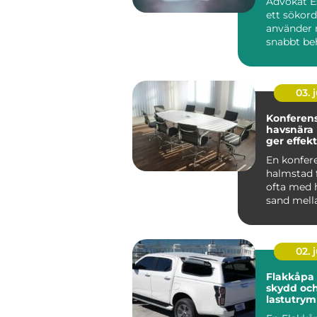
Advokat Es
ett sökor
använder 
snabbt beh
03. j
Konferen
havsnära
ger effekt
En konfer
halmstad 
ofta med h
sand mell
och grön
landskap b
02. j
Flakkåpa smart
skydd och
lastutrym
pickup