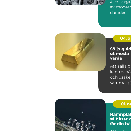
är en avg
av modern
där idéer 
till hållbar
04. 
Sälja guld så får 
ut mesta 
värde
Att sälja 
kännas bå
och osäke
samma gå
har smyck
eller tac...
01. 
Hamnplat
så hittar 
för din bå