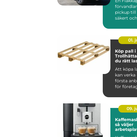
En Flakkå
förvandla
pickup till 
säkert oc
lättjobbat
transportf
01. j
Köp pall i
Trollhätta
du rätt la
din verk
Att köpa l
kan verka 
första anb
för företag 
09. 
Kaffemask
så väljer
arbetspla
lösning