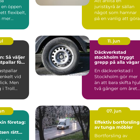
pa
Att anlita en
r en öppen
juristbyrå är sällan
ett flexibelt,
något som hamnar
h mer
på en vanlig att göra
lista. Ofta sker det i
ordon...
sam...
ul
11. jun
Däckverkstad
n: Så väljer
stockholm tryggt
stpallar för
grepp på alla vägar
samhet
astpallar
En däckverkstad i
enkelt vid
Stockholm gör mer
lick. Men
än att bara skifta hju
i Troll...
två gånger om året.
Rätt däck, korrekt m.
jun
07. jun
in företag:
Effektiv bortforsling
av tunga möbler
tsen rätt
Bortforsling av