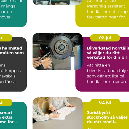
kilstuna är
Att arbeta som
d många
Personlig assistent
när de
handlar om att skap
över...
förutsättningar för
ett självständigt och
vä...
ul
02. jul
s halmstad
Bilverkstad norrtälj
 möten som
så väljer du rätt
verkstad för din bil
ens
Att hitta en
förknippas
bilverkstad norrtälje
avsbris,
som går att lita på
an tårna
handlar om mer än
skande
priset på en service.
ara m...
För m...
ul
02. jul
Juristbyrå i
 extra
stockholm så väljer
me för
du rätt stöd i
juridiken