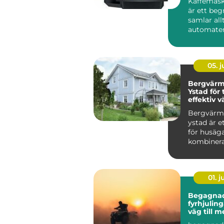
Kaffemask
är ett be
samlar all
automater 
kontoret til
05. 
Bergvär
Ystad för
effektiv v
villan
Bergvär
ystad är e
för husäga
kombinera 
01. 
Begagna
fyrhjulingar s
väg till 
för peng