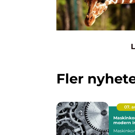
L
Fler nyhet
07. 
Maskinkon
modern in
Maskinkon