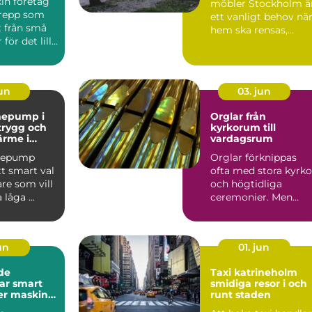
in företag
möbler Stockholm ä
grepp som
ett vanligt behov nä
t från små
hem ska rensas,
för det lilla
flyttar ska...
l av...
jun
03. jun
mepump i
Orglar från
 trygg och
kyrkorum till
ärme i
vardagsrum
mepump
Orglar förknippas
tt smart val
ofta med stora kyrko
re som vill
och högtidliga
låga ...
ceremonier. Men
dagens orgelvärld är
betydlig...
jun
01. jun
de
Taxi katrineholm
mart
smidiga resor i och
mer maskin
runt staden
arna