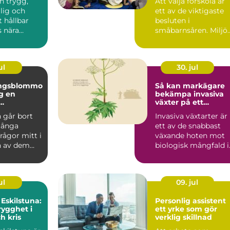
en trygg,
Att välja förskola är
glig och
ett av de viktigaste
t hållbar
besluten i
 nära
småbarnsåren. Miljön
 är en
personalen,
...
barngruppens...
ul
30. jul
ingsblommo
Så kan markägare
en
bekämpa invasiva
växter på ett
g i en svår
hållbart sätt
 går bort
Invasiva växtarter är
många
ett av de snabbast
frågor mitt i
växande hoten mot
n av dem
biologisk mångfald i
om blommor.
Sverige. De sprider ...
ul
09. jul
 Eskilstuna:
Personlig assistent
rygghet i
ett yrke som gör
h kris
verklig skillnad