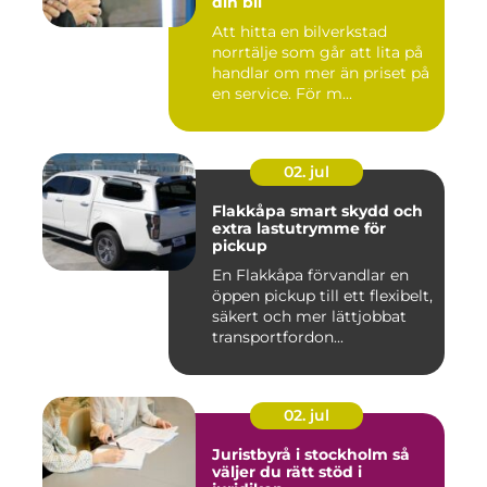
din bil
Att hitta en bilverkstad
norrtälje som går att lita på
handlar om mer än priset på
en service. För m...
02. jul
Flakkåpa smart skydd och
extra lastutrymme för
pickup
En Flakkåpa förvandlar en
öppen pickup till ett flexibelt,
säkert och mer lättjobbat
transportfordon...
02. jul
Juristbyrå i stockholm så
väljer du rätt stöd i