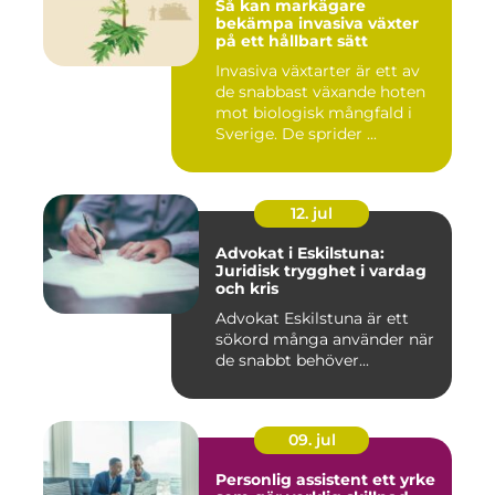
Så kan markägare
bekämpa invasiva växter
på ett hållbart sätt
Invasiva växtarter är ett av
de snabbast växande hoten
mot biologisk mångfald i
Sverige. De sprider ...
12. jul
Advokat i Eskilstuna:
Juridisk trygghet i vardag
och kris
Advokat Eskilstuna är ett
sökord många använder när
de snabbt behöver...
09. jul
Personlig assistent ett yrke