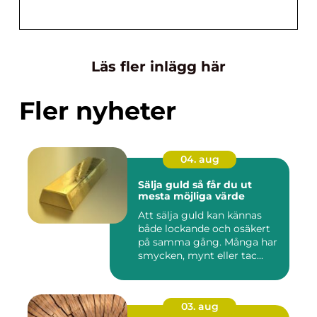
Läs fler inlägg här
Fler nyheter
04. aug
Sälja guld så får du ut
mesta möjliga värde
Att sälja guld kan kännas
både lockande och osäkert
på samma gång. Många har
smycken, mynt eller tac...
03. aug