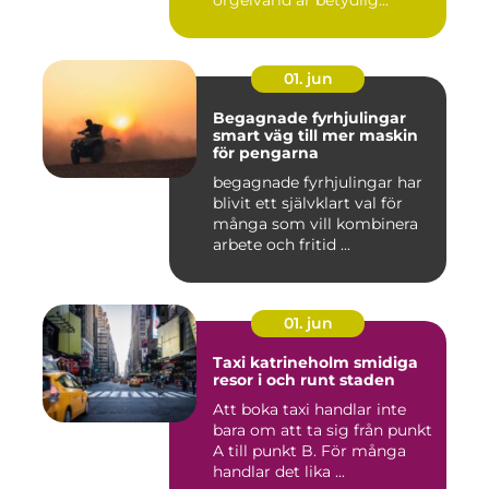
01. jun
Begagnade fyrhjulingar
smart väg till mer maskin
för pengarna
begagnade fyrhjulingar har
blivit ett självklart val för
många som vill kombinera
arbete och fritid ...
01. jun
Taxi katrineholm smidiga
resor i och runt staden
Att boka taxi handlar inte
bara om att ta sig från punkt
A till punkt B. För många
handlar det lika ...