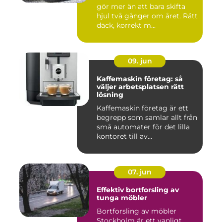
gör mer än att bara skifta
hjul två gånger om året. Rätt
däck, korrekt m...
09. jun
Kaffemaskin företag: så
väljer arbetsplatsen rätt
lösning
Kaffemaskin företag är ett
begrepp som samlar allt från
små automater för det lilla
kontoret till av...
07. jun
Effektiv bortforsling av
tunga möbler
Bortforsling av möbler
Stockholm är ett vanligt