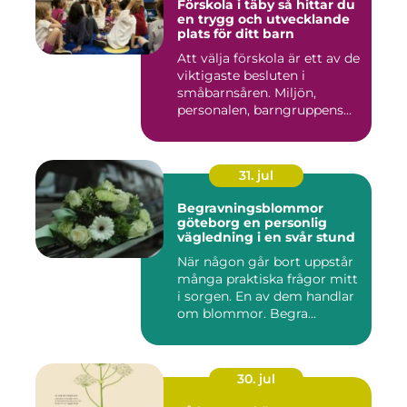
Förskola i täby så hittar du
en trygg och utvecklande
plats för ditt barn
Att välja förskola är ett av de
viktigaste besluten i
småbarnsåren. Miljön,
personalen, barngruppens...
31. jul
Begravningsblommor
göteborg en personlig
vägledning i en svår stund
När någon går bort uppstår
många praktiska frågor mitt
i sorgen. En av dem handlar
om blommor. Begra...
30. jul