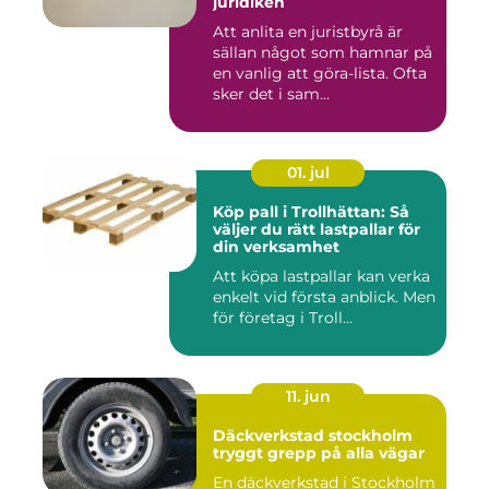
juridiken
Att anlita en juristbyrå är
sällan något som hamnar på
en vanlig att göra-lista. Ofta
sker det i sam...
01. jul
Köp pall i Trollhättan: Så
väljer du rätt lastpallar för
din verksamhet
Att köpa lastpallar kan verka
enkelt vid första anblick. Men
för företag i Troll...
11. jun
Däckverkstad stockholm
tryggt grepp på alla vägar
En däckverkstad i Stockholm