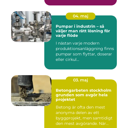
04. maj
Pumpar i industrin – så
väljer man rätt lösning för
varje flöde
I nästan varje modern
produktionsanläggning finns
pumpar som flyttar, doserar
eller cirkul...
03. maj
Betongarbeten stockholm
grunden som avgör hela
projektet
Betong är ofta den mest
anonyma delen av ett
byggprojekt, men samtidigt
den mest avgörande. När