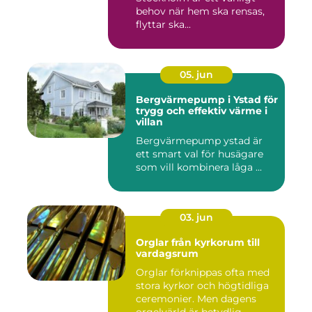
behov när hem ska rensas,
flyttar ska...
05. jun
Bergvärmepump i Ystad för
trygg och effektiv värme i
villan
Bergvärmepump ystad är
ett smart val för husägare
som vill kombinera låga ...
03. jun
Orglar från kyrkorum till
vardagsrum
Orglar förknippas ofta med
stora kyrkor och högtidliga
ceremonier. Men dagens
orgelvärld är betydlig...