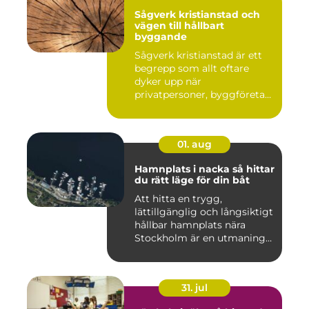
Sågverk kristianstad och
vägen till hållbart
byggande
Sågverk kristianstad är ett
begrepp som allt oftare
dyker upp när
privatpersoner, byggföretag
och ma...
01. aug
Hamnplats i nacka så hittar
du rätt läge för din båt
Att hitta en trygg,
lättillgänglig och långsiktigt
hållbar hamnplats nära
Stockholm är en utmaning
f...
31. jul