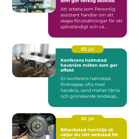
som gör verklig skillnad
Att arbeta som Personlig
assistent handlar om att
skapa förutsättningar för ett
självständigt och vä...
03. jul
Konferens halmstad
havsnära möten som ger
effekt
En konferens halmstad
förknippas ofta med
havsbris, sand mellan tårna
och grönskande landskap
bara m...
02. jul
Bilverkstad norrtälje så
väljer du rätt verkstad för