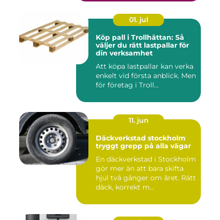
01. jul
Köp pall i Trollhättan: Så
väljer du rätt lastpallar för
din verksamhet
Att köpa lastpallar kan verka
enkelt vid första anblick. Men
för företag i Troll...
11. jun
Däckverkstad stockholm
tryggt grepp på alla vägar
En däckverkstad i Stockholm
gör mer än att bara skifta
hjul två gånger om året. Rätt
däck, korrekt m...