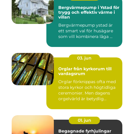
Bergvärmepump i Ystad för
trygg och effektiv värme i
villan
Bergvärmepump ystad är
ett smart val för husägare
som vill kombinera låga ...
03. jun
Orglar från kyrkorum till
vardagsrum
Orglar förknippas ofta med
stora kyrkor och högtidliga
ceremonier. Men dagens
orgelvärld är betydlig...
01. jun
Begagnade fyrhjulingar