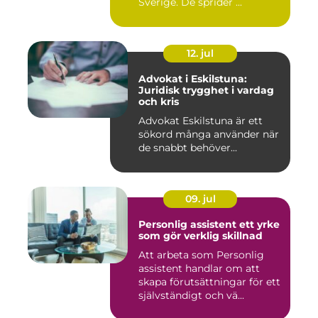
Sverige. De sprider ...
12. jul
Advokat i Eskilstuna:
Juridisk trygghet i vardag
och kris
Advokat Eskilstuna är ett
sökord många använder när
de snabbt behöver...
09. jul
Personlig assistent ett yrke
som gör verklig skillnad
Att arbeta som Personlig
assistent handlar om att
skapa förutsättningar för ett
självständigt och vä...