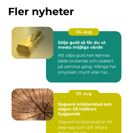
Fler nyheter
04. aug
Sälja guld så får du ut
mesta möjliga värde
Att sälja guld kan kännas
både lockande och osäkert
på samma gång. Många har
smycken, mynt eller tac...
03. aug
Sågverk kristianstad och
vägen till hållbart
byggande
Sågverk kristianstad är ett
begrepp som allt oftare