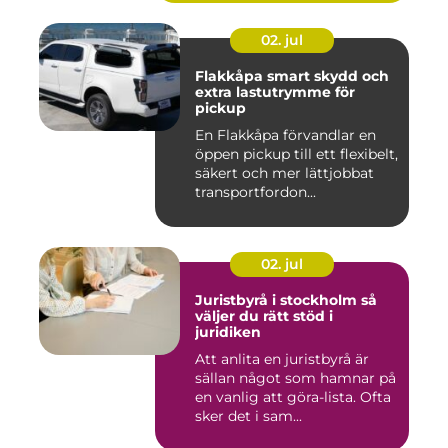
02. jul
Flakkåpa smart skydd och
extra lastutrymme för
pickup
En Flakkåpa förvandlar en
öppen pickup till ett flexibelt,
säkert och mer lättjobbat
transportfordon...
02. jul
Juristbyrå i stockholm så
väljer du rätt stöd i
juridiken
Att anlita en juristbyrå är
sällan något som hamnar på
en vanlig att göra-lista. Ofta
sker det i sam...