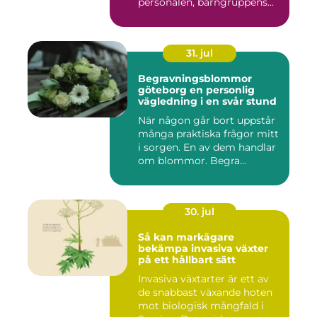
personalen, barngruppens...
31. jul
Begravningsblommor
göteborg en personlig
vägledning i en svår stund
När någon går bort uppstår
många praktiska frågor mitt
i sorgen. En av dem handlar
om blommor. Begra...
30. jul
Så kan markägare
bekämpa invasiva växter
på ett hållbart sätt
Invasiva växtarter är ett av
de snabbast växande hoten
mot biologisk mångfald i