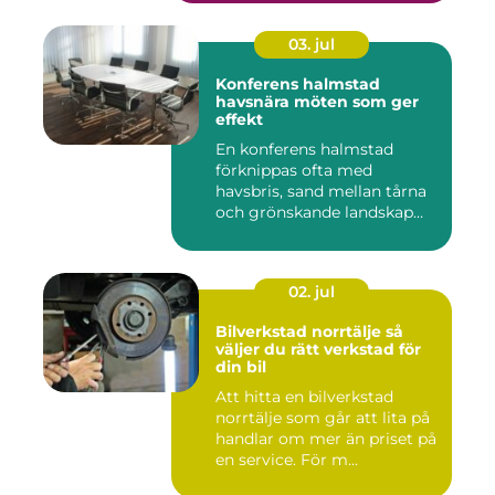
03. jul
Konferens halmstad
havsnära möten som ger
effekt
En konferens halmstad
förknippas ofta med
havsbris, sand mellan tårna
och grönskande landskap
bara m...
02. jul
Bilverkstad norrtälje så
väljer du rätt verkstad för
din bil
Att hitta en bilverkstad
norrtälje som går att lita på
handlar om mer än priset på
en service. För m...