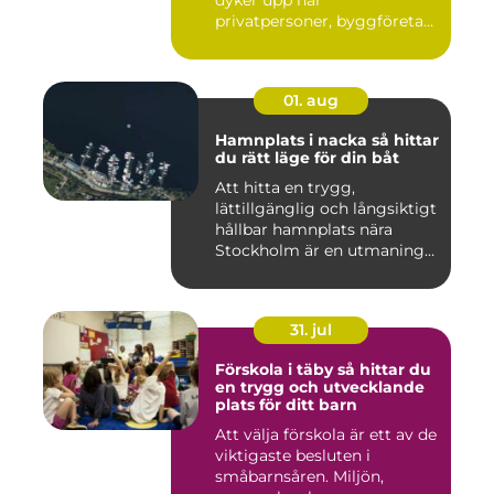
dyker upp när
privatpersoner, byggföretag
och ma...
01. aug
Hamnplats i nacka så hittar
du rätt läge för din båt
Att hitta en trygg,
lättillgänglig och långsiktigt
hållbar hamnplats nära
Stockholm är en utmaning
f...
31. jul
Förskola i täby så hittar du
en trygg och utvecklande
plats för ditt barn
Att välja förskola är ett av de
viktigaste besluten i
småbarnsåren. Miljön,