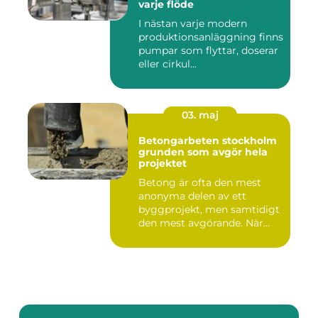
varje flöde
I nästan varje modern
produktionsanläggning finns
pumpar som flyttar, doserar
eller cirkul...
03. maj
Betongarbeten stockholm
grunden som avgör hela
projektet
Betong är ofta den mest
anonyma delen av ett
byggprojekt, men samtidigt
den mest avgörande. När
grun...