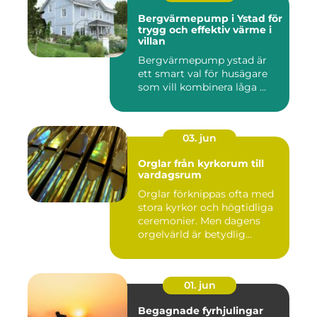
Bergvärmepump i Ystad för
trygg och effektiv värme i
villan
Bergvärmepump ystad är
ett smart val för husägare
som vill kombinera låga ...
03. jun
Orglar från kyrkorum till
vardagsrum
Orglar förknippas ofta med
stora kyrkor och högtidliga
ceremonier. Men dagens
orgelvärld är betydlig...
01. jun
Begagnade fyrhjulingar