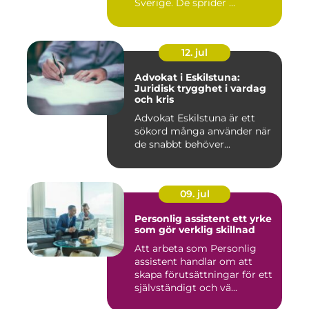
Sverige. De sprider ...
12. jul
Advokat i Eskilstuna:
Juridisk trygghet i vardag
och kris
Advokat Eskilstuna är ett
sökord många använder när
de snabbt behöver...
09. jul
Personlig assistent ett yrke
som gör verklig skillnad
Att arbeta som Personlig
assistent handlar om att
skapa förutsättningar för ett
självständigt och vä...