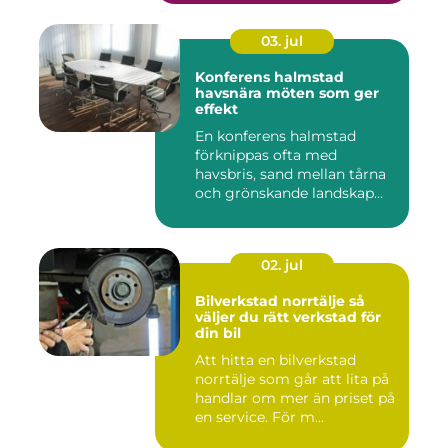
03. jul
Konferens halmstad
havsnära möten som ger
effekt
En konferens halmstad
förknippas ofta med
havsbris, sand mellan tårna
och grönskande landskap
bara m...
02. jul
Bilverkstad norrtälje så
väljer du rätt verkstad för
din bil
Att hitta en bilverkstad
norrtälje som går att lita på
handlar om mer än priset på
en service. För m...