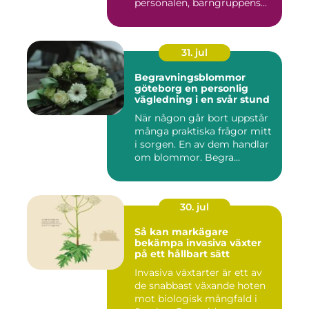
personalen, barngruppens...
31. jul
Begravningsblommor
göteborg en personlig
vägledning i en svår stund
När någon går bort uppstår
många praktiska frågor mitt
i sorgen. En av dem handlar
om blommor. Begra...
30. jul
Så kan markägare
bekämpa invasiva växter
på ett hållbart sätt
Invasiva växtarter är ett av
de snabbast växande hoten
mot biologisk mångfald i