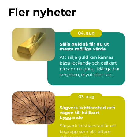
Fler nyheter
04. aug
Sälja guld så får du ut
mesta möjliga värde
Att sälja guld kan kännas
både lockande och osäkert
på samma gång. Många har
smycken, mynt eller tac...
03. aug
Sågverk kristianstad och
vägen till hållbart
byggande
Sågverk kristianstad är ett
begrepp som allt oftare