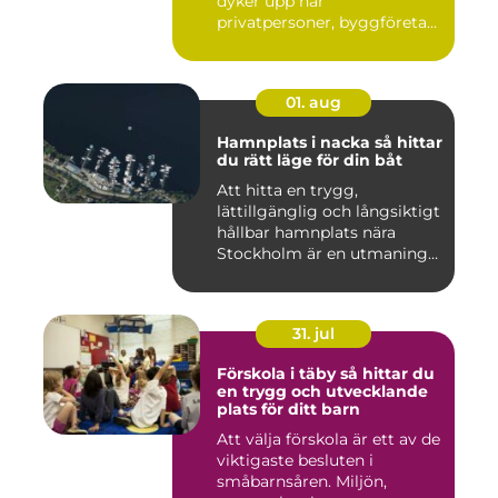
dyker upp när
privatpersoner, byggföretag
och ma...
01. aug
Hamnplats i nacka så hittar
du rätt läge för din båt
Att hitta en trygg,
lättillgänglig och långsiktigt
hållbar hamnplats nära
Stockholm är en utmaning
f...
31. jul
Förskola i täby så hittar du
en trygg och utvecklande
plats för ditt barn
Att välja förskola är ett av de
viktigaste besluten i
småbarnsåren. Miljön,