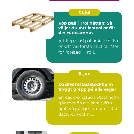
01. jul
Köp pall i Trollhättan: Så
väljer du rätt lastpallar för
din verksamhet
Att köpa lastpallar kan verka
enkelt vid första anblick. Men
för företag i Troll...
11. jun
Däckverkstad stockholm
tryggt grepp på alla vägar
En däckverkstad i Stockholm
gör mer än att bara skifta
hjul två gånger om året. Rätt
däck, korrekt m...