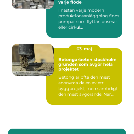
varje flöde
I nästan varje modern
produktionsanläggning finns
pumpar som flyttar, doserar
eller cirkul...
03. maj
Betongarbeten stockholm
grunden som avgör hela
projektet
Betong är ofta den mest
anonyma delen av ett
byggprojekt, men samtidigt
den mest avgörande. När
grun...