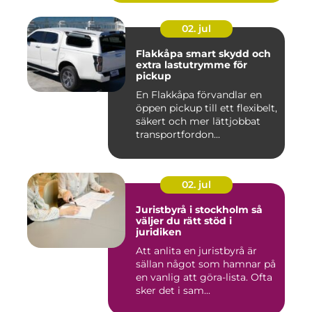
02. jul
Flakkåpa smart skydd och
extra lastutrymme för
pickup
En Flakkåpa förvandlar en
öppen pickup till ett flexibelt,
säkert och mer lättjobbat
transportfordon...
02. jul
Juristbyrå i stockholm så
väljer du rätt stöd i
juridiken
Att anlita en juristbyrå är
sällan något som hamnar på
en vanlig att göra-lista. Ofta
sker det i sam...