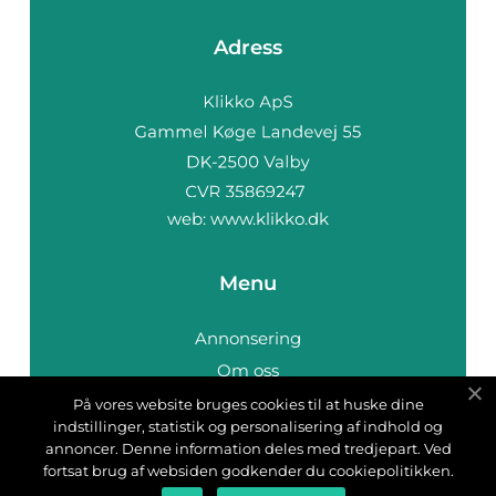
Adress
web:
www.klikko.dk
Menu
Annonsering
Om oss
Cookies
På vores website bruges cookies til at huske dine
indstillinger, statistik og personalisering af indhold og
Kontakta oss
annoncer. Denne information deles med tredjepart. Ved
Sitemap
fortsat brug af websiden godkender du cookiepolitikken.