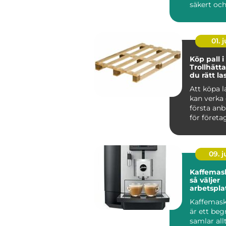
säkert oc
lättjobbat
transportf
01. j
Köp pall i
Trollhätta
du rätt la
din verk
Att köpa l
kan verka 
första anb
för företag 
09. 
Kaffemask
så väljer
arbetspla
lösning
Kaffemask
är ett be
samlar all