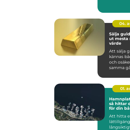
till hållbar
04. 
Sälja guld så får 
ut mesta 
värde
Att sälja 
kännas bå
och osäke
samma gå
har smyck
eller tac...
01. 
Hamnplat
så hittar 
för din bå
Att hitta 
lättillgän
långsiktig