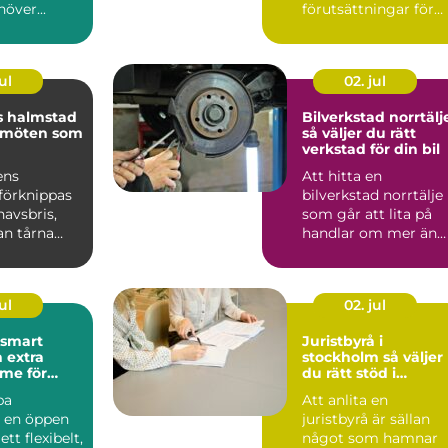
över...
förutsättningar för
ett självständigt och
vä...
ul
02. jul
s halmstad
Bilverkstad norrtälj
 möten som
så väljer du rätt
verkstad för din bil
ens
Att hitta en
förknippas
bilverkstad norrtälje
avsbris,
som går att lita på
an tårna
handlar om mer än
skande
priset på en service.
ara m...
För m...
ul
02. jul
Juristbyrå i
 extra
stockholm så väljer
me för
du rätt stöd i
juridiken
pa
Att anlita en
r en öppen
juristbyrå är sällan
ett flexibelt,
något som hamnar