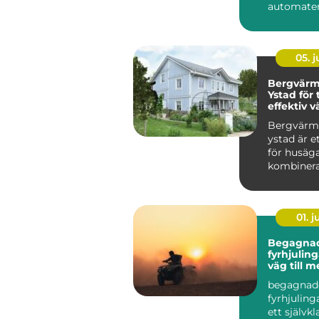
automater 
kontoret til
05. 
Bergvär
Ystad för
effektiv v
villan
Bergvär
ystad är e
för husäga
kombinera 
01. 
Begagna
fyrhjulingar s
väg till 
för peng
begagnad
fyrhjulinga
ett självkl