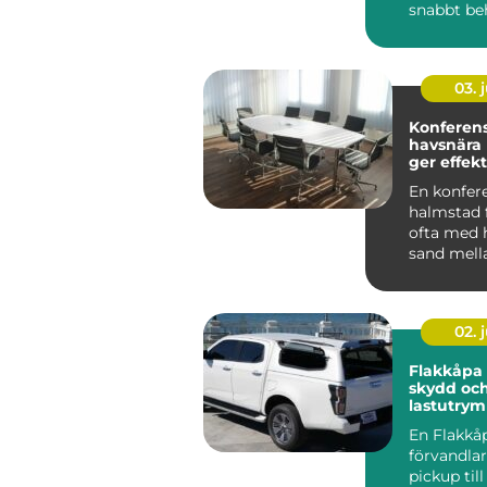
snabbt beh
03. j
Konferen
havsnära
ger effekt
En konfer
halmstad 
ofta med h
sand mell
och grön
landskap b
02. j
Flakkåpa smart
skydd och
lastutrym
pickup
En Flakkå
förvandla
pickup till 