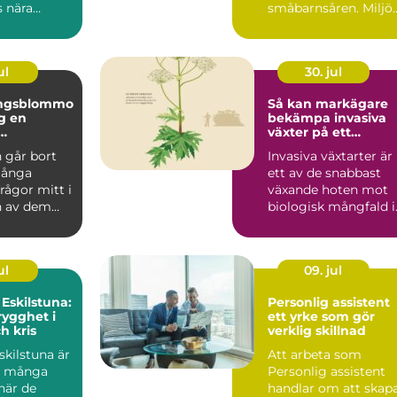
 nära
småbarnsåren. Miljön
 är en
personalen,
...
barngruppens...
ul
30. jul
ingsblommo
Så kan markägare
en
bekämpa invasiva
växter på ett
g i en svår
hållbart sätt
 går bort
Invasiva växtarter är
många
ett av de snabbast
frågor mitt i
växande hoten mot
n av dem
biologisk mångfald i
om blommor.
Sverige. De sprider ...
ul
09. jul
 Eskilstuna:
Personlig assistent
rygghet i
ett yrke som gör
h kris
verklig skillnad
kilstuna är
Att arbeta som
d många
Personlig assistent
när de
handlar om att skap