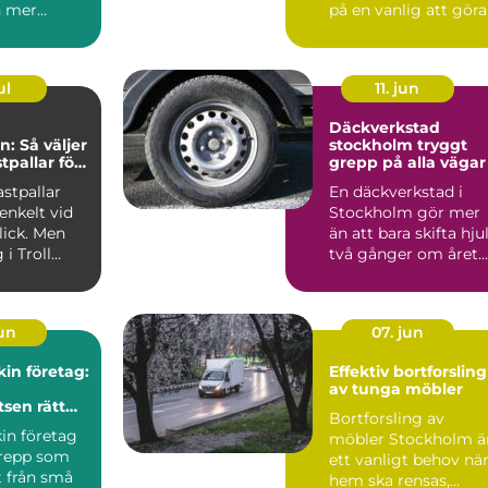
h mer
på en vanlig att göra
lista. Ofta sker det i
ordon...
sam...
ul
11. jun
Däckverkstad
n: Så väljer
stockholm tryggt
stpallar för
grepp på alla vägar
samhet
astpallar
En däckverkstad i
enkelt vid
Stockholm gör mer
lick. Men
än att bara skifta hju
i Troll...
två gånger om året.
Rätt däck, korrekt m.
jun
07. jun
in företag:
Effektiv bortforsling
av tunga möbler
tsen rätt
Bortforsling av
in företag
möbler Stockholm ä
grepp som
ett vanligt behov nä
t från små
hem ska rensas,