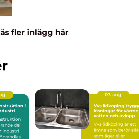
äs fler inlägg här
er
aug
07. aug
struktion i
Vvs lidköping trygga
dustri
lösningar för värme
vatten och avlopp
struktion
Vvs lidköping är ett
örande del
ämne som berör alla
 industri
som äger eller
förvandlas