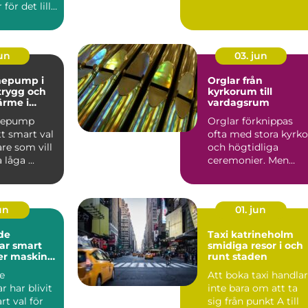
för det lilla
flyttar ska...
l av...
jun
03. jun
mepump i
Orglar från
 trygg och
kyrkorum till
ärme i
vardagsrum
mepump
Orglar förknippas
tt smart val
ofta med stora kyrko
re som vill
och högtidliga
låga ...
ceremonier. Men
dagens orgelvärld är
betydlig...
jun
01. jun
de
Taxi katrineholm
mart
smidiga resor i och
mer maskin
runt staden
arna
e
Att boka taxi handlar
r har blivit
inte bara om att ta
art val för
sig från punkt A till