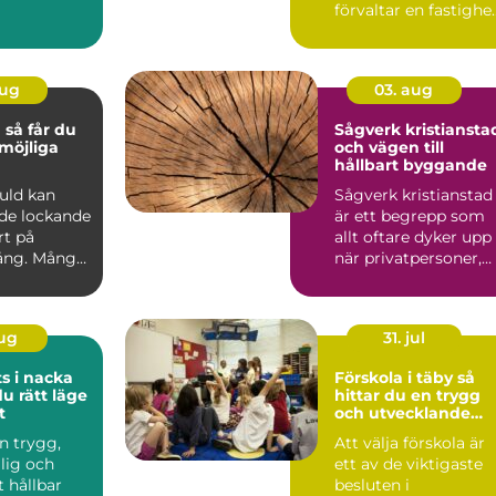
förvaltar en fastighe
a, säkra ...
i området, oavsett
om...
aug
03. aug
du
Sågverk kristiansta
möjliga
och vägen till
hållbart byggande
guld kan
Sågverk kristianstad
de lockande
är ett begrepp som
rt på
allt oftare dyker upp
ng. Många
när privatpersoner,
en, mynt
byggföretag och ma.
aug
31. jul
s i nacka
Förskola i täby så
du rätt läge
hittar du en trygg
t
och utvecklande
plats för ditt barn
en trygg,
Att välja förskola är
glig och
ett av de viktigaste
t hållbar
besluten i