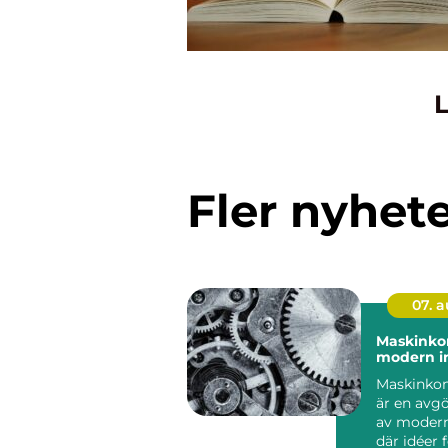
L
Fler nyhet
07. 
Maskinkon
modern in
Maskinkon
är en avg
av modern
där idéer 