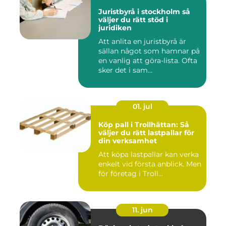
Juristbyrå i stockholm så
väljer du rätt stöd i
juridiken
Att anlita en juristbyrå är
sällan något som hamnar på
en vanlig att göra-lista. Ofta
sker det i sam...
01. jul
Köp pall i Trollhättan: Så
väljer du rätt lastpallar för
din verksamhet
Att köpa lastpallar kan verka
enkelt vid första anblick. Men
för företag i Troll...
11. jun