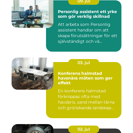
09. jul
Personlig assistent ett yrke
som gör verklig skillnad
Att arbeta som Personlig
assistent handlar om att
skapa förutsättningar för ett
självständigt och vä...
03. jul
Konferens halmstad
havsnära möten som ger
effekt
En konferens halmstad
förknippas ofta med
havsbris, sand mellan tårna
och grönskande landskap
bara m...
02. jul