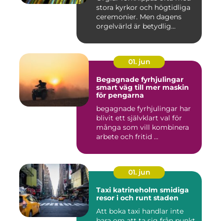
stora kyrkor och högtidliga
ceremonier. Men dagens
orgelvärld är betydlig...
01. jun
Begagnade fyrhjulingar
smart väg till mer maskin
för pengarna
begagnade fyrhjulingar har
blivit ett självklart val för
många som vill kombinera
arbete och fritid ...
01. jun
Taxi katrineholm smidiga
resor i och runt staden
Att boka taxi handlar inte
bara om att ta sig från punkt