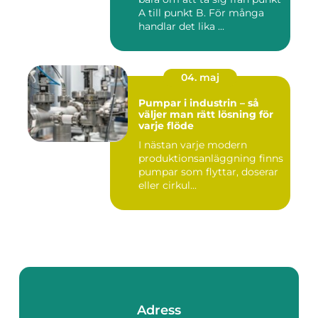
A till punkt B. För många
handlar det lika ...
04. maj
Pumpar i industrin – så
väljer man rätt lösning för
varje flöde
I nästan varje modern
produktionsanläggning finns
pumpar som flyttar, doserar
eller cirkul...
Adress