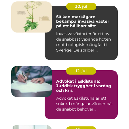
30. jul
Så kan markägare
bekämpa invasiva växter
på ett hållbart sätt
Invasiva växtarter är ett av
de snabbast växande hoten
mot biologisk mångfald i
Sverige. De sprider ...
12. jul
Advokat i Eskilstuna:
Juridisk trygghet i vardag
och kris
Advokat Eskilstuna är ett
sökord många använder när
de snabbt behöver...