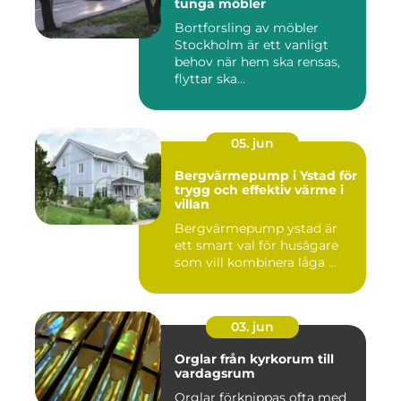
tunga möbler
Bortforsling av möbler
Stockholm är ett vanligt
behov när hem ska rensas,
flyttar ska...
05. jun
Bergvärmepump i Ystad för
trygg och effektiv värme i
villan
Bergvärmepump ystad är
ett smart val för husägare
som vill kombinera låga ...
03. jun
Orglar från kyrkorum till
vardagsrum
Orglar förknippas ofta med