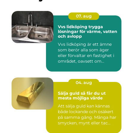
07. aug
Vvs lidköping trygga
lösningar för värme, vatten
och avlopp
Vvs lidköping är ett ämne
som berör alla som äger
eller förvaltar en fastighet i
området, oavsett om...
04. aug
Sälja guld så får du ut
mesta möjliga värde
Att sälja guld kan kännas
både lockande och osäkert
på samma gång. Många har
smycken, mynt eller tac...