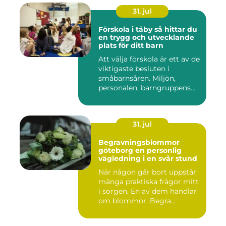
31. jul
Förskola i täby så hittar du
en trygg och utvecklande
plats för ditt barn
Att välja förskola är ett av de
viktigaste besluten i
småbarnsåren. Miljön,
personalen, barngruppens...
31. jul
Begravningsblommor
göteborg en personlig
vägledning i en svår stund
När någon går bort uppstår
många praktiska frågor mitt
i sorgen. En av dem handlar
om blommor. Begra...