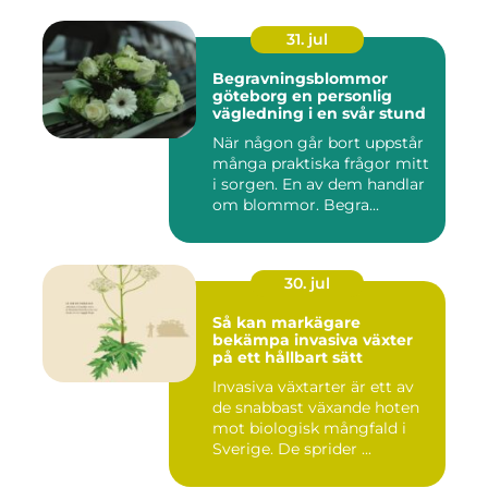
31. jul
Begravningsblommor
göteborg en personlig
vägledning i en svår stund
När någon går bort uppstår
många praktiska frågor mitt
i sorgen. En av dem handlar
om blommor. Begra...
30. jul
Så kan markägare
bekämpa invasiva växter
på ett hållbart sätt
Invasiva växtarter är ett av
de snabbast växande hoten
mot biologisk mångfald i
Sverige. De sprider ...