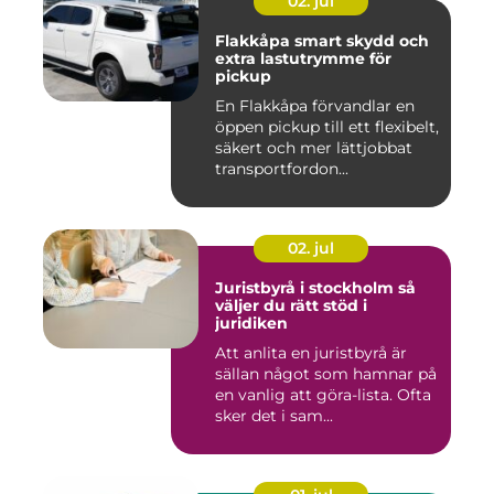
02. jul
Flakkåpa smart skydd och
extra lastutrymme för
pickup
En Flakkåpa förvandlar en
öppen pickup till ett flexibelt,
säkert och mer lättjobbat
transportfordon...
02. jul
Juristbyrå i stockholm så
väljer du rätt stöd i
juridiken
Att anlita en juristbyrå är
sällan något som hamnar på
en vanlig att göra-lista. Ofta
sker det i sam...