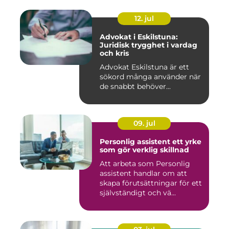
12. jul
Advokat i Eskilstuna:
Juridisk trygghet i vardag
och kris
Advokat Eskilstuna är ett
sökord många använder när
de snabbt behöver...
09. jul
Personlig assistent ett yrke
som gör verklig skillnad
Att arbeta som Personlig
assistent handlar om att
skapa förutsättningar för ett
självständigt och vä...