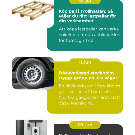
01. jul
Köp pall i Trollhättan: Så
väljer du rätt lastpallar för
din verksamhet
Att köpa lastpallar kan verka
enkelt vid första anblick. Men
för företag i Troll...
11. jun
Däckverkstad stockholm
tryggt grepp på alla vägar
En däckverkstad i Stockholm
gör mer än att bara skifta
hjul två gånger om året. Rätt
däck, korrekt m...
09. jun