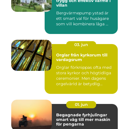
trygg och effektiv värme i
villan
Bergvärmepump ystad är
ett smart val för husägare
som vill kombinera låga ...
03. jun
Orglar från kyrkorum till
vardagsrum
Orglar förknippas ofta med
stora kyrkor och högtidliga
ceremonier. Men dagens
orgelvärld är betydlig...
01. jun
Begagnade fyrhjulingar
smart väg till mer maskin
för pengarna