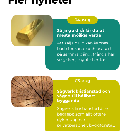
04. aug
Sälja guld så får du ut
mesta möjliga värde
Att sälja guld kan kännas
både lockande och osäkert
på samma gång. Många har
smycken, mynt eller tac...
03. aug
Sågverk kristianstad och
vägen till hållbart
byggande
Sågverk kristianstad är ett
begrepp som allt oftare
dyker upp när
privatpersoner, byggföretag
och ma...