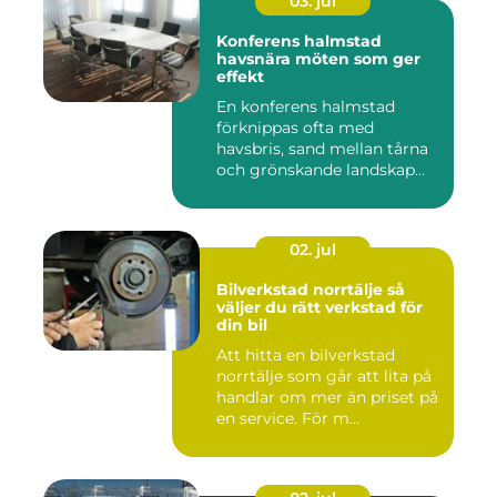
03. jul
Konferens halmstad
havsnära möten som ger
effekt
En konferens halmstad
förknippas ofta med
havsbris, sand mellan tårna
och grönskande landskap
bara m...
02. jul
Bilverkstad norrtälje så
väljer du rätt verkstad för
din bil
Att hitta en bilverkstad
norrtälje som går att lita på
handlar om mer än priset på
en service. För m...