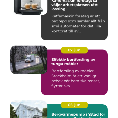
Kaffemaskin företag: så
väljer arbetsplatsen rätt
lösning
Kaffemaskin företag är ett
begrepp som samlar allt från
små automater för det lilla
kontoret till av...
07. jun
Effektiv bortforsling av
tunga möbler
Bortforsling av möbler
Stockholm är ett vanligt
behov när hem ska rensas,
flyttar ska...
05. jun
Bergvärmepump i Ystad för