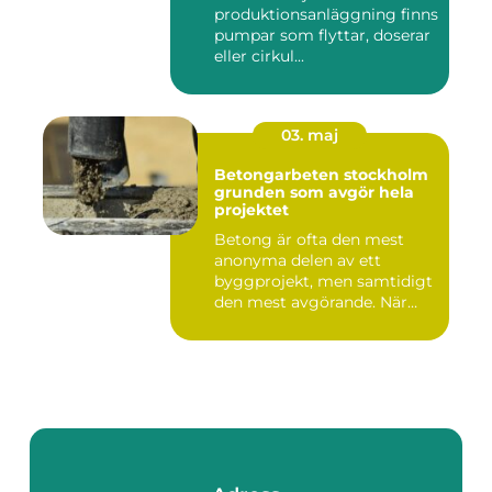
produktionsanläggning finns
pumpar som flyttar, doserar
eller cirkul...
03. maj
Betongarbeten stockholm
grunden som avgör hela
projektet
Betong är ofta den mest
anonyma delen av ett
byggprojekt, men samtidigt
den mest avgörande. När
grun...