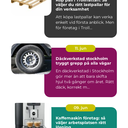
Köp pall i Trollhättan: Så
väljer du rätt lastpallar för
din verksamhet
Att köpa lastpallar kan verka
enkelt vid första anblick. Men
för företag i Troll...
11. jun
Däckverkstad stockholm
tryggt grepp på alla vägar
En däckverkstad i Stockholm
gör mer än att bara skifta
hjul två gånger om året. Rätt
däck, korrekt m...
09. jun
Kaffemaskin företag: så
väljer arbetsplatsen rätt
lösning