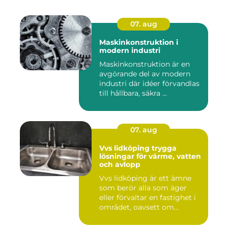
07. aug
Maskinkonstruktion i
modern industri
Maskinkonstruktion är en
avgörande del av modern
industri där idéer förvandlas
till hållbara, säkra ...
07. aug
Vvs lidköping trygga
lösningar för värme, vatten
och avlopp
Vvs lidköping är ett ämne
som berör alla som äger
eller förvaltar en fastighet i
området, oavsett om...