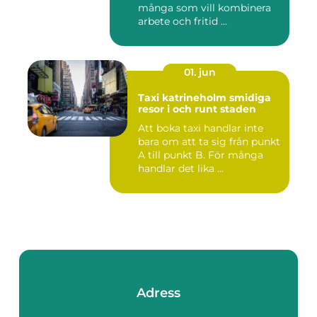
många som vill kombinera
arbete och fritid ...
01. jun
Taxi katrineholm smidiga
resor i och runt staden
Att boka taxi handlar inte
bara om att ta sig från punkt
A till punkt B. För många
handlar det lika ...
Adress