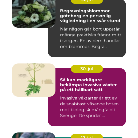
Begravningsblommor
göteborg en personlig
vägledning i en svår stund
När någon går bort uppstår
många praktiska frågor mitt
i sorgen. En av dem handlar
om blommor. Begra...
30. jul
Så kan markägare
bekämpa invasiva växter
på ett hållbart sätt
Invasiva växtarter är ett av
de snabbast växande hoten
mot biologisk mångfald i
Sverige. De sprider ...
12. jul