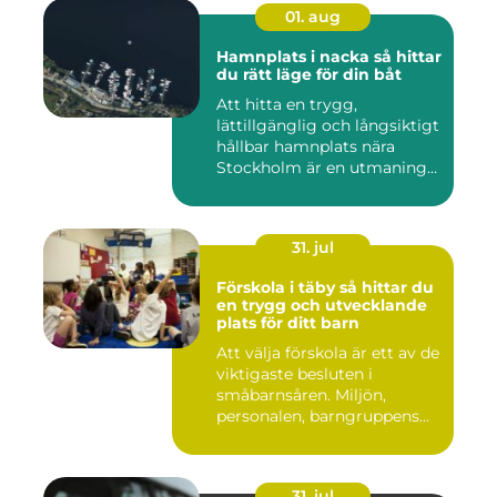
01. aug
Hamnplats i nacka så hittar
du rätt läge för din båt
Att hitta en trygg,
lättillgänglig och långsiktigt
hållbar hamnplats nära
Stockholm är en utmaning
f...
31. jul
Förskola i täby så hittar du
en trygg och utvecklande
plats för ditt barn
Att välja förskola är ett av de
viktigaste besluten i
småbarnsåren. Miljön,
personalen, barngruppens...
31. jul