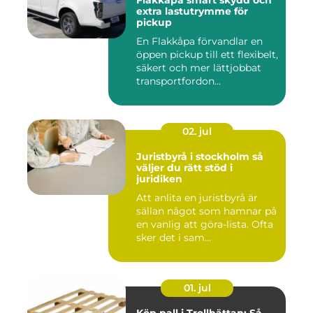
Flakkåpa smart skydd och
extra lastutrymme för
pickup
En Flakkåpa förvandlar en
öppen pickup till ett flexibelt,
säkert och mer lättjobbat
transportfordon...
02. jul
Juristbyrå i stockholm så
väljer du rätt stöd i
juridiken
Att anlita en juristbyrå är
sällan något som hamnar på
en vanlig att göra-lista. Ofta
sker det i sam...
01. jul