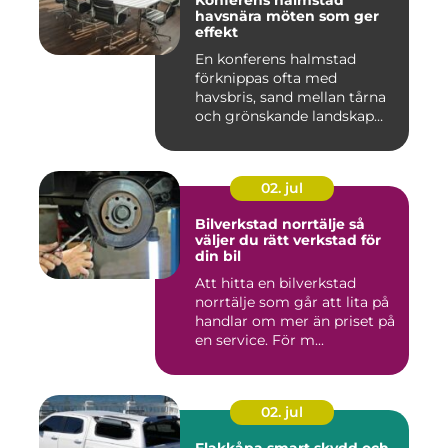
Konferens halmstad
havsnära möten som ger
effekt
En konferens halmstad
förknippas ofta med
havsbris, sand mellan tårna
och grönskande landskap
bara m...
02. jul
Bilverkstad norrtälje så
väljer du rätt verkstad för
din bil
Att hitta en bilverkstad
norrtälje som går att lita på
handlar om mer än priset på
en service. För m...
02. jul