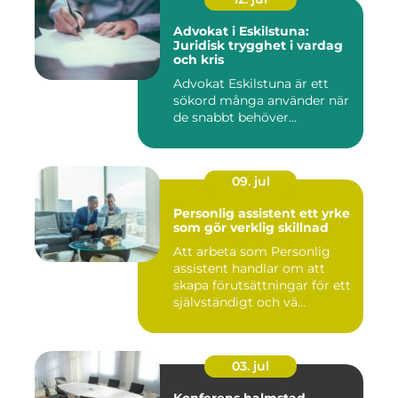
Advokat i Eskilstuna:
Juridisk trygghet i vardag
och kris
Advokat Eskilstuna är ett
sökord många använder när
de snabbt behöver...
09. jul
Personlig assistent ett yrke
som gör verklig skillnad
Att arbeta som Personlig
assistent handlar om att
skapa förutsättningar för ett
självständigt och vä...
03. jul