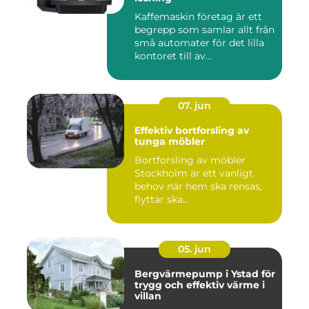
Kaffemaskin företag är ett
begrepp som samlar allt från
små automater för det lilla
kontoret till av...
07. jun
Effektiv bortforsling av
tunga möbler
Bortforsling av möbler
Stockholm är ett vanligt
behov när hem ska rensas,
flyttar ska...
05. jun
Bergvärmepump i Ystad för
trygg och effektiv värme i
villan