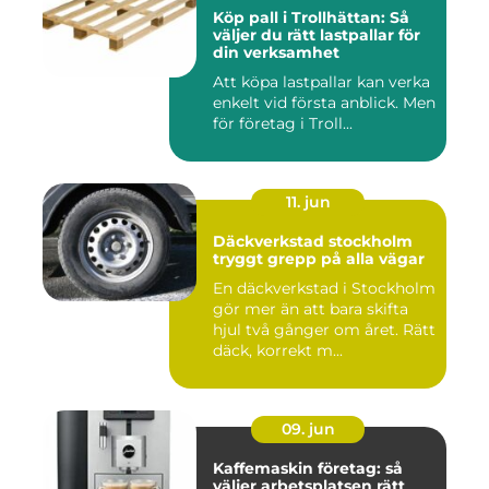
Köp pall i Trollhättan: Så
väljer du rätt lastpallar för
din verksamhet
Att köpa lastpallar kan verka
enkelt vid första anblick. Men
för företag i Troll...
11. jun
Däckverkstad stockholm
tryggt grepp på alla vägar
En däckverkstad i Stockholm
gör mer än att bara skifta
hjul två gånger om året. Rätt
däck, korrekt m...
09. jun
Kaffemaskin företag: så
väljer arbetsplatsen rätt