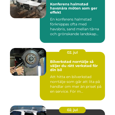
Konferens halmstad
havsnära möten som ger
effekt
En konferens halmstad
förknippas ofta med
havsbris, sand mellan tårna
och grönskande landskap
bara m...
02. jul
Bilverkstad norrtälje så
väljer du rätt verkstad för
din bil
Att hitta en bilverkstad
norrtälje som går att lita på
handlar om mer än priset på
en service. För m...
02. jul