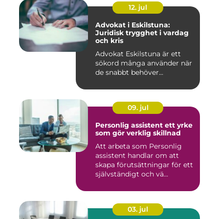
12. jul
Advokat i Eskilstuna:
Juridisk trygghet i vardag
och kris
Advokat Eskilstuna är ett
sökord många använder när
de snabbt behöver...
09. jul
Personlig assistent ett yrke
som gör verklig skillnad
Att arbeta som Personlig
assistent handlar om att
skapa förutsättningar för ett
självständigt och vä...
03. jul