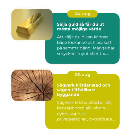
04. aug
Sälja guld så får du ut
mesta möjliga värde
Att sälja guld kan kännas
både lockande och osäkert
på samma gång. Många har
smycken, mynt eller tac...
03. aug
Sågverk kristianstad och
vägen till hållbart
byggande
Sågverk kristianstad är ett
begrepp som allt oftare
dyker upp när
privatpersoner, byggföretag
och ma...