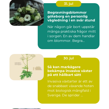
31. jul
Begravningsblommor
göteborg en personlig
vägledning i en svår stund
När någon går bort uppstår
många praktiska frågor mitt
i sorgen. En av dem handlar
om blommor. Begra...
30. jul
Så kan markägare
bekämpa invasiva växter
på ett hållbart sätt
Invasiva växtarter är ett av
de snabbast växande hoten
mot biologisk mångfald i
Sverige. De sprider ...