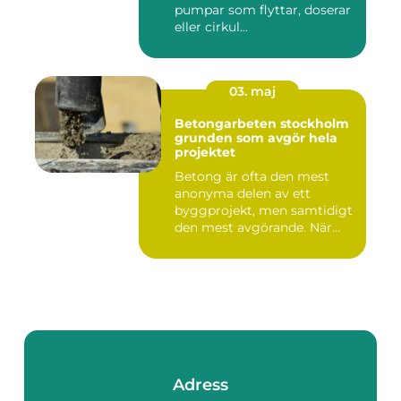
pumpar som flyttar, doserar
eller cirkul...
03. maj
Betongarbeten stockholm
grunden som avgör hela
projektet
Betong är ofta den mest
anonyma delen av ett
byggprojekt, men samtidigt
den mest avgörande. När
grun...
Adress