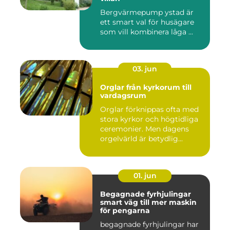
Bergvärmepump ystad är
ett smart val för husägare
som vill kombinera låga ...
03. jun
Orglar från kyrkorum till
vardagsrum
Orglar förknippas ofta med
stora kyrkor och högtidliga
ceremonier. Men dagens
orgelvärld är betydlig...
01. jun
Begagnade fyrhjulingar
smart väg till mer maskin
för pengarna
begagnade fyrhjulingar har