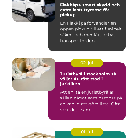
Flakkåpa smart skydd och
extra lastutrymme för
pickup
En Flakkåpa förvandlar en
öppen pickup till ett flexibelt,
säkert och mer lättjobbat
transportfordon...
02. jul
Juristbyrå i stockholm så
väljer du rätt stöd i
juridiken
Att anlita en juristbyrå är
sällan något som hamnar på
en vanlig att göra-lista. Ofta
sker det i sam...
01. jul