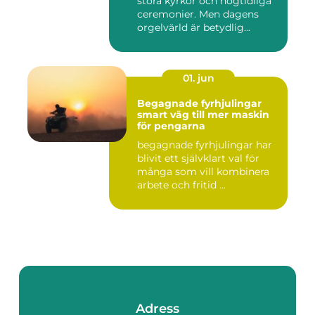
stora kyrkor och högtidliga
ceremonier. Men dagens
orgelvärld är betydlig...
01. jun
Begagnade fyrhjulingar
smart väg till mer maskin
för pengarna
begagnade fyrhjulingar har
blivit ett självklart val för
många som vill kombinera
arbete och fritid ...
Adress