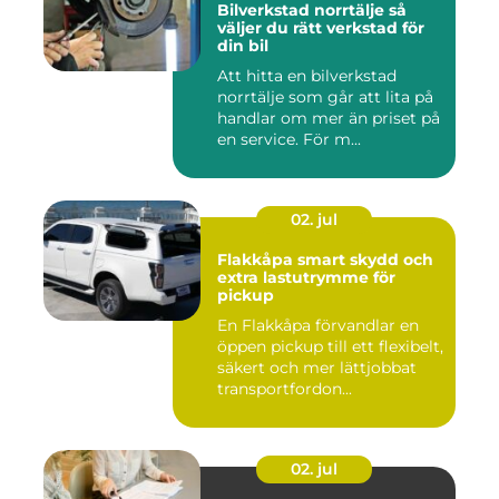
Bilverkstad norrtälje så
väljer du rätt verkstad för
din bil
Att hitta en bilverkstad
norrtälje som går att lita på
handlar om mer än priset på
en service. För m...
02. jul
Flakkåpa smart skydd och
extra lastutrymme för
pickup
En Flakkåpa förvandlar en
öppen pickup till ett flexibelt,
säkert och mer lättjobbat
transportfordon...
02. jul