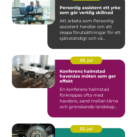
Personlig assistent ett yrke
som gör verklig skillnad
Att arbeta som Personlig
assistent handlar om att
skapa förutsättningar för ett
självständigt och vä...
03. jul
Konferens halmstad
havsnära möten som ger
effekt
En konferens halmstad
förknippas ofta med
havsbris, sand mellan tårna
och grönskande landskap
bara m...
02. jul