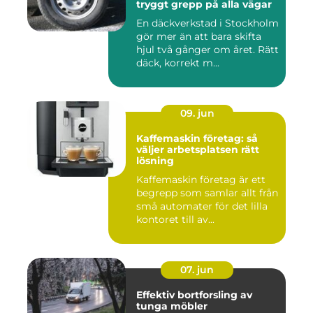
tryggt grepp på alla vägar
En däckverkstad i Stockholm
gör mer än att bara skifta
hjul två gånger om året. Rätt
däck, korrekt m...
09. jun
Kaffemaskin företag: så
väljer arbetsplatsen rätt
lösning
Kaffemaskin företag är ett
begrepp som samlar allt från
små automater för det lilla
kontoret till av...
07. jun
Effektiv bortforsling av
tunga möbler