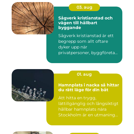
03. aug
Sågverk kristianstad och
vägen till hållbart
byggande
Sågverk kristianstad är ett
begrepp som allt oftare
dyker upp när
privatpersoner, byggföretag
och ma...
01. aug
Hamnplats i nacka så hittar
du rätt läge för din båt
Att hitta en trygg,
lättillgänglig och långsiktigt
hållbar hamnplats nära
Stockholm är en utmaning
f...