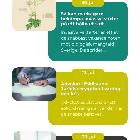
30. jul
Så kan markägare
bekämpa invasiva växter
på ett hållbart sätt
Invasiva växtarter är ett av
de snabbast växande hoten
mot biologisk mångfald i
Sverige. De sprider ...
12. jul
Advokat i Eskilstuna:
Juridisk trygghet i vardag
och kris
Advokat Eskilstuna är ett
sökord många använder när
de snabbt behöver...
09. jul