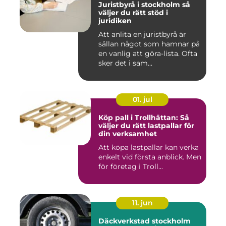
Juristbyrå i stockholm så
väljer du rätt stöd i
juridiken
Att anlita en juristbyrå är
sällan något som hamnar på
en vanlig att göra-lista. Ofta
sker det i sam...
01. jul
Köp pall i Trollhättan: Så
väljer du rätt lastpallar för
din verksamhet
Att köpa lastpallar kan verka
enkelt vid första anblick. Men
för företag i Troll...
11. jun
Däckverkstad stockholm