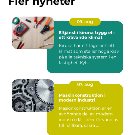
Fler nyheter
09. aug
Eltjänst i kiruna trygg el i
ett krävande klimat
Kiruna har ett läge och ett
klimat som ställer höga krav
på alla tekniska system i en
fastighet. Kyl...
07. aug
Maskinkonstruktion i
modern industri
Maskinkonstruktion är en
avgörande del av modern
industri där idéer förvandlas
till hållbara, säkra ...