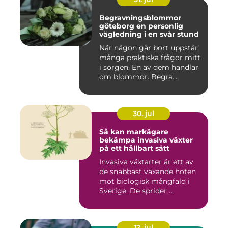
Begravningsblommor
göteborg en personlig
vägledning i en svår stund
När någon går bort uppstår
många praktiska frågor mitt
i sorgen. En av dem handlar
om blommor. Begra...
30. jul
Så kan markägare
bekämpa invasiva växter
på ett hållbart sätt
Invasiva växtarter är ett av
de snabbast växande hoten
mot biologisk mångfald i
Sverige. De sprider ...
12. jul