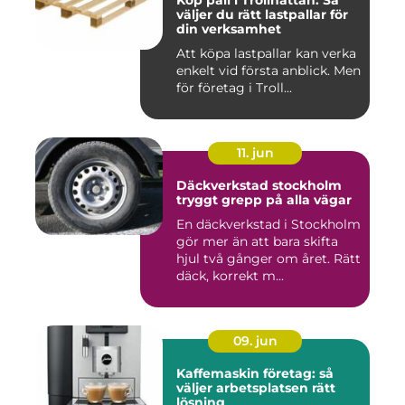
Köp pall i Trollhättan: Så
väljer du rätt lastpallar för
din verksamhet
Att köpa lastpallar kan verka
enkelt vid första anblick. Men
för företag i Troll...
11. jun
Däckverkstad stockholm
tryggt grepp på alla vägar
En däckverkstad i Stockholm
gör mer än att bara skifta
hjul två gånger om året. Rätt
däck, korrekt m...
09. jun
Kaffemaskin företag: så
väljer arbetsplatsen rätt
lösning