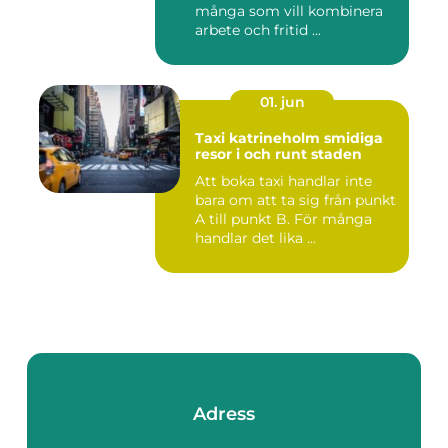
många som vill kombinera
arbete och fritid ...
01. jun
Taxi katrineholm smidiga
resor i och runt staden
Att boka taxi handlar inte
bara om att ta sig från punkt
A till punkt B. För många
handlar det lika ...
Adress