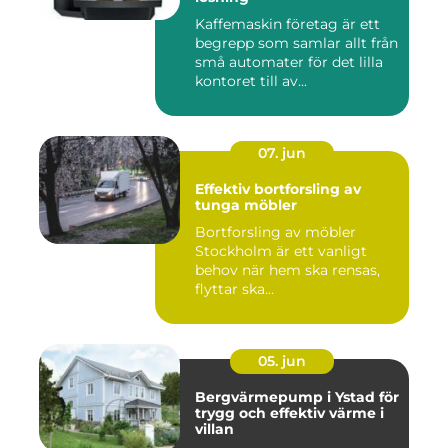
Kaffemaskin företag är ett
begrepp som samlar allt från
små automater för det lilla
kontoret till av...
07. jun
Effektiv bortforsling av
tunga möbler
Bortforsling av möbler
Stockholm är ett vanligt
behov när hem ska rensas,
flyttar ska...
05. jun
Bergvärmepump i Ystad för
trygg och effektiv värme i
villan