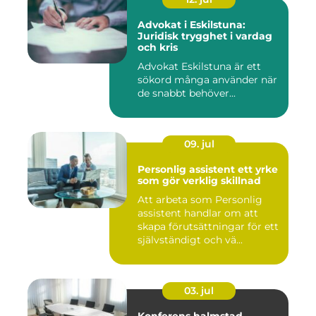
Advokat i Eskilstuna:
Juridisk trygghet i vardag
och kris
Advokat Eskilstuna är ett
sökord många använder när
de snabbt behöver...
09. jul
Personlig assistent ett yrke
som gör verklig skillnad
Att arbeta som Personlig
assistent handlar om att
skapa förutsättningar för ett
självständigt och vä...
03. jul