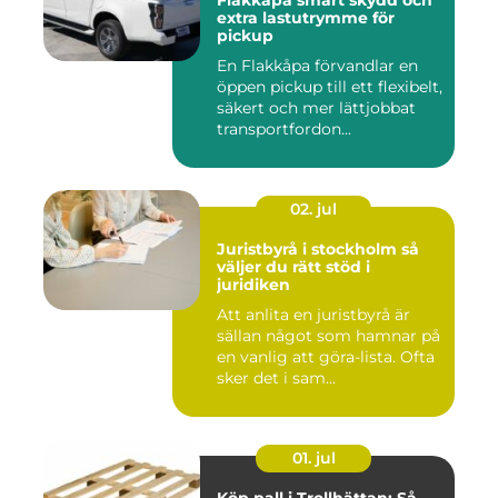
Flakkåpa smart skydd och
extra lastutrymme för
pickup
En Flakkåpa förvandlar en
öppen pickup till ett flexibelt,
säkert och mer lättjobbat
transportfordon...
02. jul
Juristbyrå i stockholm så
väljer du rätt stöd i
juridiken
Att anlita en juristbyrå är
sällan något som hamnar på
en vanlig att göra-lista. Ofta
sker det i sam...
01. jul