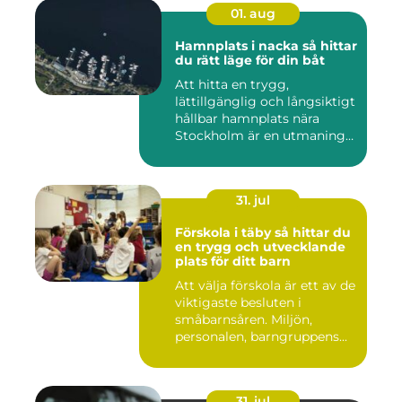
01. aug
Hamnplats i nacka så hittar
du rätt läge för din båt
Att hitta en trygg,
lättillgänglig och långsiktigt
hållbar hamnplats nära
Stockholm är en utmaning
f...
31. jul
Förskola i täby så hittar du
en trygg och utvecklande
plats för ditt barn
Att välja förskola är ett av de
viktigaste besluten i
småbarnsåren. Miljön,
personalen, barngruppens...
31. jul