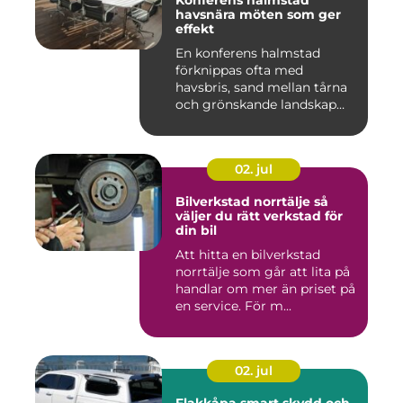
Konferens halmstad
havsnära möten som ger
effekt
En konferens halmstad
förknippas ofta med
havsbris, sand mellan tårna
och grönskande landskap
bara m...
02. jul
Bilverkstad norrtälje så
väljer du rätt verkstad för
din bil
Att hitta en bilverkstad
norrtälje som går att lita på
handlar om mer än priset på
en service. För m...
02. jul