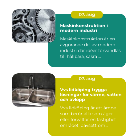
07. aug
Maskinkonstruktion i
modern industri
Maskinkonstruktion är en
avgörande del av modern
industri där idéer förvandlas
till hållbara, säkra ...
07. aug
Vvs lidköping trygga
lösningar för värme, vatten
och avlopp
Vvs lidköping är ett ämne
som berör alla som äger
eller förvaltar en fastighet i
området, oavsett om...