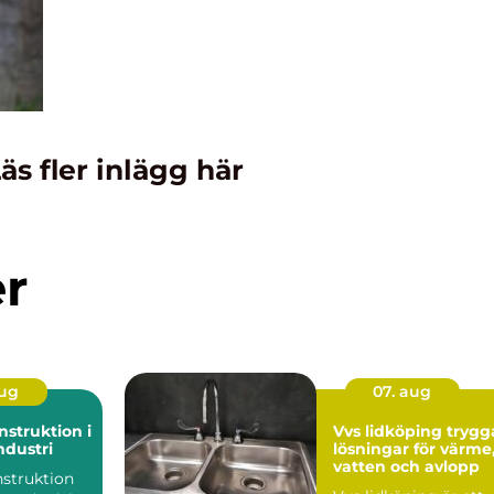
äs fler inlägg här
er
aug
07. aug
struktion i
Vvs lidköping trygga
dustri
lösningar för värme
vatten och avlopp
struktion