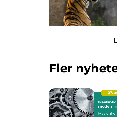
L
Fler nyhet
07. 
Maskinkon
modern in
Maskinkon