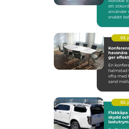
Advokat Es
ett sökor
använder 
snabbt beh
03. j
Konferen
havsnära
ger effekt
En konfer
halmstad 
ofta med h
sand mell
och grön
landskap b
02. j
Flakkåpa smart
skydd och
lastutrym
pickup