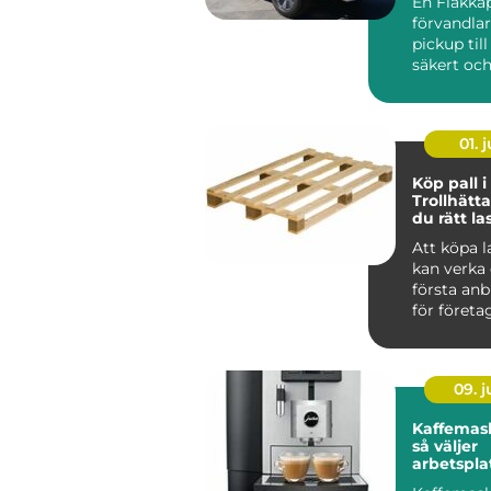
En Flakkå
förvandla
pickup till 
säkert oc
lättjobbat
transportf
01. j
Köp pall i
Trollhätta
du rätt la
din verk
Att köpa l
kan verka 
första anb
för företag 
09. 
Kaffemask
så väljer
arbetspla
lösning