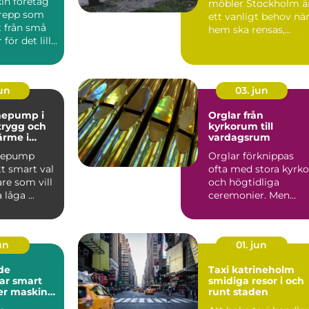
in företag
möbler Stockholm ä
grepp som
ett vanligt behov nä
t från små
hem ska rensas,
för det lilla
flyttar ska...
l av...
jun
03. jun
mepump i
Orglar från
 trygg och
kyrkorum till
ärme i
vardagsrum
mepump
Orglar förknippas
tt smart val
ofta med stora kyrko
re som vill
och högtidliga
låga ...
ceremonier. Men
dagens orgelvärld är
betydlig...
jun
01. jun
de
Taxi katrineholm
mart
smidiga resor i och
mer maskin
runt staden
arna