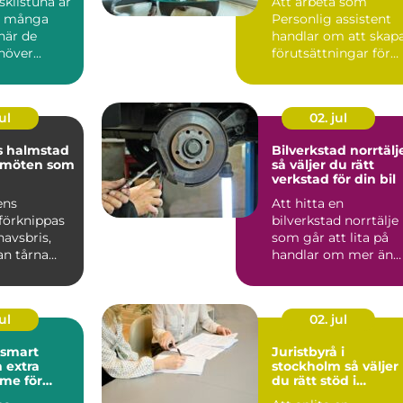
kilstuna är
Att arbeta som
d många
Personlig assistent
när de
handlar om att skap
över...
förutsättningar för
ett självständigt och
vä...
ul
02. jul
s halmstad
Bilverkstad norrtälj
 möten som
så väljer du rätt
verkstad för din bil
ens
Att hitta en
förknippas
bilverkstad norrtälje
avsbris,
som går att lita på
an tårna
handlar om mer än
skande
priset på en service.
ara m...
För m...
ul
02. jul
Juristbyrå i
 extra
stockholm så väljer
me för
du rätt stöd i
juridiken