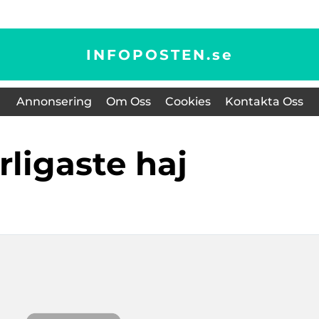
INFOPOSTEN.
se
Annonsering
Om Oss
Cookies
Kontakta Oss
arligaste haj