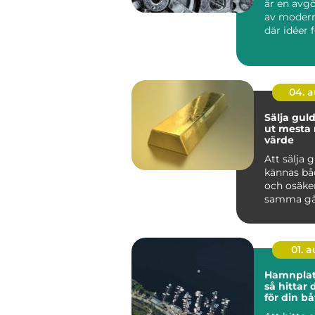
är en avg
av modern
där idéer 
till hållbar
04. 
Sälja guld så får 
ut mesta 
värde
Att sälja 
kännas bå
och osäke
samma gå
har smyck
eller tac...
01. 
Hamnplat
så hittar 
för din bå