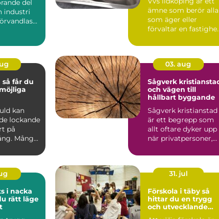
Vvs lidköping är ett
örande del
ämne som berör alla
 industri
som äger eller
förvandlas
förvaltar en fastighe
a, säkra ...
i området, oavsett
om...
aug
03. aug
du
Sågverk kristiansta
möjliga
och vägen till
hållbart byggande
guld kan
Sågverk kristianstad
de lockande
är ett begrepp som
rt på
allt oftare dyker upp
ng. Många
när privatpersoner,
en, mynt
byggföretag och ma.
aug
31. jul
s i nacka
Förskola i täby så
du rätt läge
hittar du en trygg
t
och utvecklande
plats för ditt barn