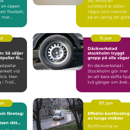
pa
Att anlita en
r en öppen
juristbyrå är sällan
ett flexibelt,
något som hamnar
h mer
på en vanlig att göra
lista. Ofta sker det i
ordon...
sam...
ul
11. jun
Däckverkstad
n: Så väljer
stockholm tryggt
stpallar för
grepp på alla vägar
samhet
astpallar
En däckverkstad i
enkelt vid
Stockholm gör mer
lick. Men
än att bara skifta hju
i Troll...
två gånger om året.
Rätt däck, korrekt m.
jun
07. jun
in företag:
Effektiv bortforsling
av tunga möbler
tsen rätt
Bortforsling av