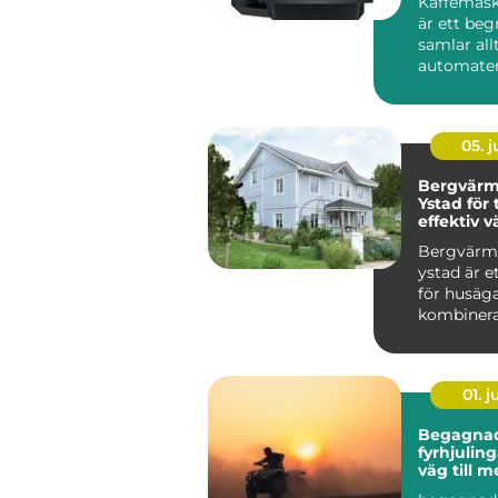
Kaffemask
är ett be
samlar all
automater 
kontoret til
05. 
Bergvär
Ystad för
effektiv v
villan
Bergvär
ystad är e
för husäga
kombinera 
01. 
Begagna
fyrhjulingar s
väg till 
för peng