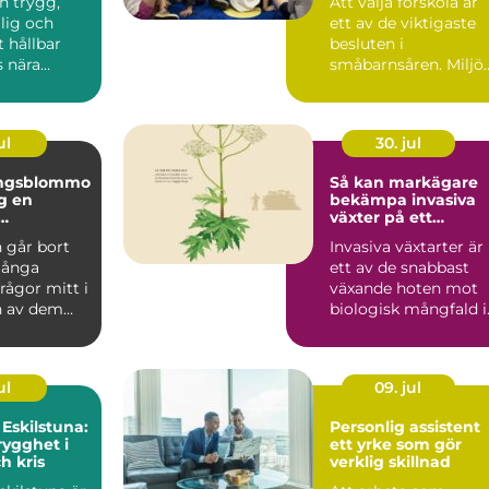
en trygg,
Att välja förskola är
glig och
ett av de viktigaste
t hållbar
besluten i
 nära
småbarnsåren. Miljön
 är en
personalen,
...
barngruppens...
ul
30. jul
ingsblommo
Så kan markägare
en
bekämpa invasiva
växter på ett
g i en svår
hållbart sätt
 går bort
Invasiva växtarter är
många
ett av de snabbast
frågor mitt i
växande hoten mot
n av dem
biologisk mångfald i
om blommor.
Sverige. De sprider ...
ul
09. jul
 Eskilstuna:
Personlig assistent
rygghet i
ett yrke som gör
h kris
verklig skillnad