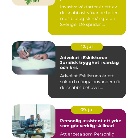
Invasiva växtarter är ett av
de snabbast växande hoten
mot biologisk mångfald i
Sverige. De sprider ...
12. jul
Advokat i Eskilstuna:
Juridisk trygghet i vardag
och kris
Advokat Eskilstuna är ett
sökord många använder när
de snabbt behöver...
09. jul
Personlig assistent ett yrke
som gör verklig skillnad
Att arbeta som Personlig