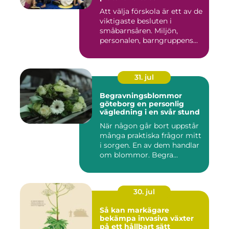
Att välja förskola är ett av de
viktigaste besluten i
småbarnsåren. Miljön,
personalen, barngruppens...
31. jul
Begravningsblommor
göteborg en personlig
vägledning i en svår stund
När någon går bort uppstår
många praktiska frågor mitt
i sorgen. En av dem handlar
om blommor. Begra...
30. jul
Så kan markägare
bekämpa invasiva växter
på ett hållbart sätt