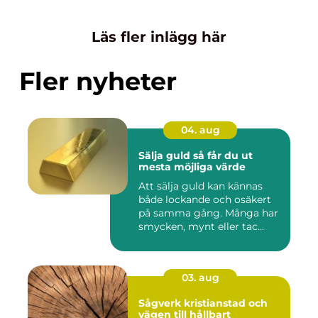
Läs fler inlägg här
Fler nyheter
04. aug
Sälja guld så får du ut
mesta möjliga värde
Att sälja guld kan kännas
både lockande och osäkert
på samma gång. Många har
smycken, mynt eller tac...
03. aug
Sågverk kristianstad och
vägen till hållbart