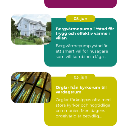
05. jun
Bergvärmepump i Ystad för
trygg och effektiv värme i
villan
Bergvärmepump ystad är
ett smart val för husägare
som vill kombinera låga ...
03. jun
Orglar från kyrkorum till
vardagsrum
Orglar förknippas ofta med
stora kyrkor och högtidliga
ceremonier. Men dagens
orgelvärld är betydlig...