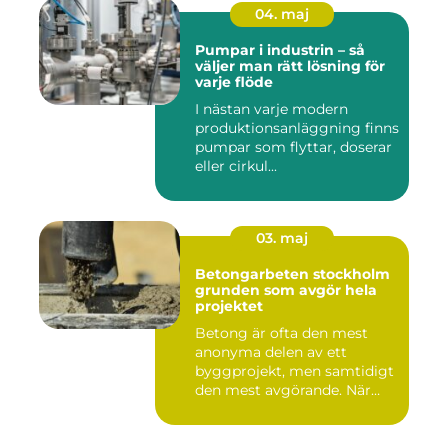
04. maj
Pumpar i industrin – så
väljer man rätt lösning för
varje flöde
I nästan varje modern
produktionsanläggning finns
pumpar som flyttar, doserar
eller cirkul...
03. maj
Betongarbeten stockholm
grunden som avgör hela
projektet
Betong är ofta den mest
anonyma delen av ett
byggprojekt, men samtidigt
den mest avgörande. När
grun...