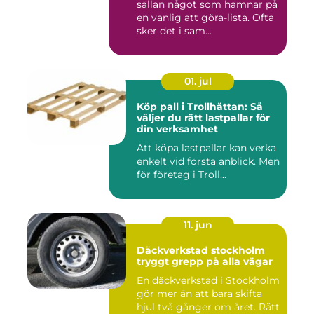
sällan något som hamnar på
en vanlig att göra-lista. Ofta
sker det i sam...
01. jul
Köp pall i Trollhättan: Så
väljer du rätt lastpallar för
din verksamhet
Att köpa lastpallar kan verka
enkelt vid första anblick. Men
för företag i Troll...
11. jun
Däckverkstad stockholm
tryggt grepp på alla vägar
En däckverkstad i Stockholm
gör mer än att bara skifta
hjul två gånger om året. Rätt