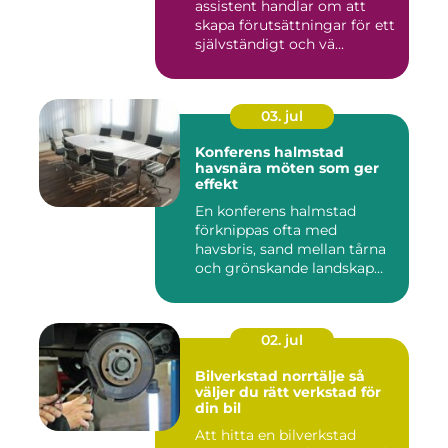
assistent handlar om att
skapa förutsättningar för ett
självständigt och vä...
03. jul
Konferens halmstad
havsnära möten som ger
effekt
En konferens halmstad
förknippas ofta med
havsbris, sand mellan tårna
och grönskande landskap
bara m...
02. jul
Bilverkstad norrtälje så
väljer du rätt verkstad för
din bil
Att hitta en bilverkstad