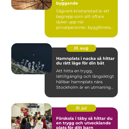
byggande
Sågverk kristianstad är ett
begrepp som allt oftare
dyker upp när
privatpersoner, byggföretag
och ma...
01. aug
Hamnplats i nacka så hittar
du rätt läge för din båt
Att hitta en trygg,
lättillgänglig och långsiktigt
hållbar hamnplats nära
Stockholm är en utmaning
f...
31. jul
Förskola i täby så hittar du
en trygg och utvecklande
plats för ditt barn