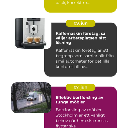
däck, korrekt m...
09. jun
Kaffemaskin företag: så
väljer arbetsplatsen rätt
lösning
Kaffemaskin företag är ett
begrepp som samlar allt från
små automater för det lilla
kontoret till av...
07. jun
Effektiv bortforsling av
tunga möbler
Bortforsling av möbler
Stockholm är ett vanligt
behov när hem ska rensas,
flyttar ska...