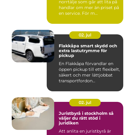
norrtälje som går att lita på
handlar om mer än priset på
en service. För m...
02. jul
Flakkåpa smart skydd och
extra lastutrymme för
pickup
En Flakkåpa förvandlar en
öppen pickup till ett flexibelt,
säkert och mer lättjobbat
transportfordon...
02. jul
Juristbyrå i stockholm så
väljer du rätt stöd i
juridiken
Att anlita en juristbyrå är