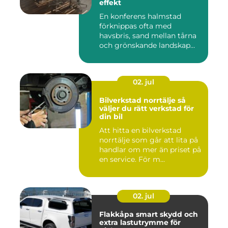
effekt
En konferens halmstad
förknippas ofta med
havsbris, sand mellan tårna
och grönskande landskap
bara m...
02. jul
Bilverkstad norrtälje så
väljer du rätt verkstad för
din bil
Att hitta en bilverkstad
norrtälje som går att lita på
handlar om mer än priset på
en service. För m...
02. jul
Flakkåpa smart skydd och
extra lastutrymme för