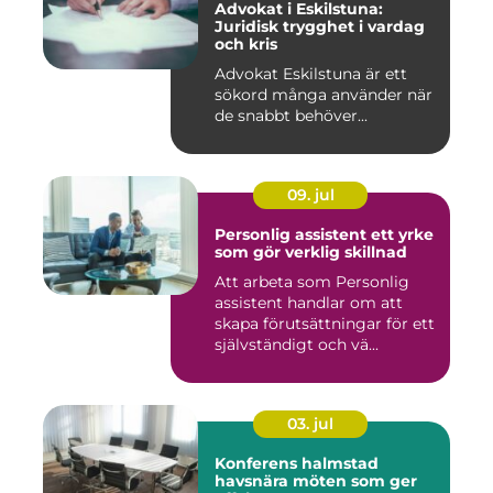
Advokat i Eskilstuna:
Juridisk trygghet i vardag
och kris
Advokat Eskilstuna är ett
sökord många använder när
de snabbt behöver...
09. jul
Personlig assistent ett yrke
som gör verklig skillnad
Att arbeta som Personlig
assistent handlar om att
skapa förutsättningar för ett
självständigt och vä...
03. jul
Konferens halmstad
havsnära möten som ger