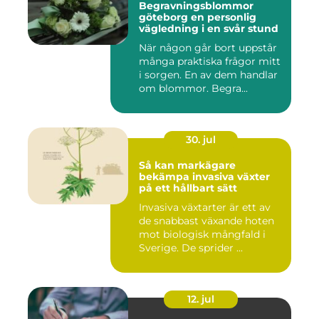
Begravningsblommor
göteborg en personlig
vägledning i en svår stund
När någon går bort uppstår
många praktiska frågor mitt
i sorgen. En av dem handlar
om blommor. Begra...
30. jul
Så kan markägare
bekämpa invasiva växter
på ett hållbart sätt
Invasiva växtarter är ett av
de snabbast växande hoten
mot biologisk mångfald i
Sverige. De sprider ...
12. jul