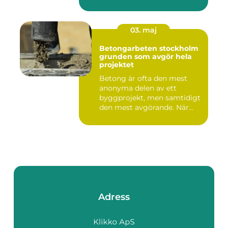
03. maj
Betongarbeten stockholm
grunden som avgör hela
projektet
Betong är ofta den mest
anonyma delen av ett
byggprojekt, men samtidigt
den mest avgörande. När
grun...
Adress