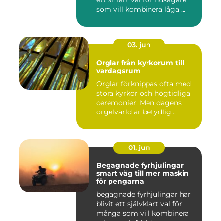
som vill kombinera låga ...
03. jun
Orglar från kyrkorum till
vardagsrum
Orglar förknippas ofta med
stora kyrkor och högtidliga
ceremonier. Men dagens
orgelvärld är betydlig...
01. jun
Begagnade fyrhjulingar
smart väg till mer maskin
för pengarna
begagnade fyrhjulingar har
blivit ett självklart val för
många som vill kombinera