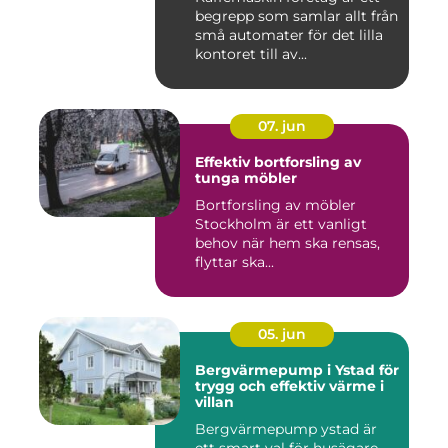
begrepp som samlar allt från
små automater för det lilla
kontoret till av...
07. jun
Effektiv bortforsling av
tunga möbler
Bortforsling av möbler
Stockholm är ett vanligt
behov när hem ska rensas,
flyttar ska...
05. jun
Bergvärmepump i Ystad för
trygg och effektiv värme i
villan
Bergvärmepump ystad är
ett smart val för husägare