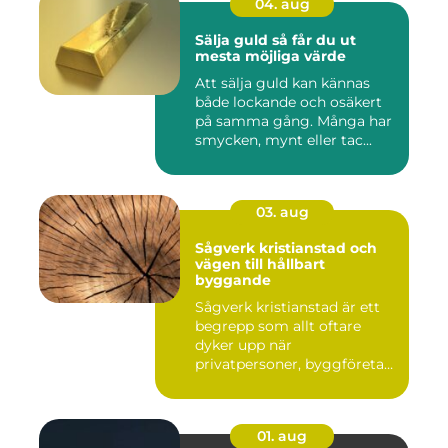
04. aug
Sälja guld så får du ut
mesta möjliga värde
Att sälja guld kan kännas
både lockande och osäkert
på samma gång. Många har
smycken, mynt eller tac...
03. aug
Sågverk kristianstad och
vägen till hållbart
byggande
Sågverk kristianstad är ett
begrepp som allt oftare
dyker upp när
privatpersoner, byggföretag
och ma...
01. aug