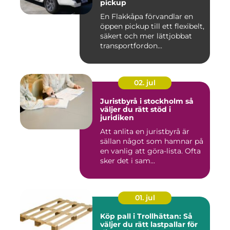
pickup
En Flakkåpa förvandlar en
öppen pickup till ett flexibelt,
säkert och mer lättjobbat
transportfordon...
02. jul
Juristbyrå i stockholm så
väljer du rätt stöd i
juridiken
Att anlita en juristbyrå är
sällan något som hamnar på
en vanlig att göra-lista. Ofta
sker det i sam...
01. jul
Köp pall i Trollhättan: Så
väljer du rätt lastpallar för