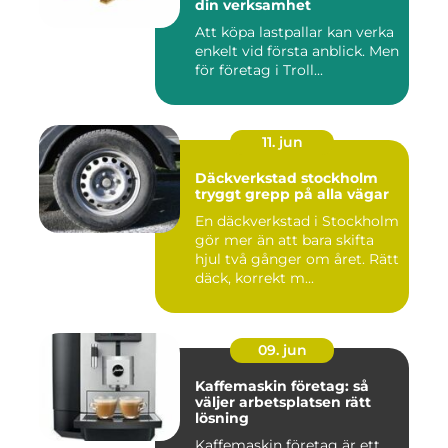
din verksamhet
Att köpa lastpallar kan verka
enkelt vid första anblick. Men
för företag i Troll...
11. jun
Däckverkstad stockholm
tryggt grepp på alla vägar
En däckverkstad i Stockholm
gör mer än att bara skifta
hjul två gånger om året. Rätt
däck, korrekt m...
09. jun
Kaffemaskin företag: så
väljer arbetsplatsen rätt
lösning
Kaffemaskin företag är ett