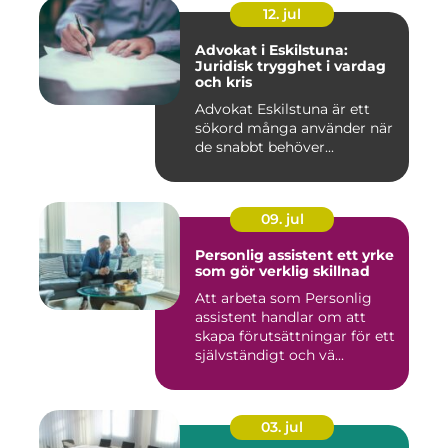
12. jul
Advokat i Eskilstuna:
Juridisk trygghet i vardag
och kris
Advokat Eskilstuna är ett
sökord många använder när
de snabbt behöver...
09. jul
Personlig assistent ett yrke
som gör verklig skillnad
Att arbeta som Personlig
assistent handlar om att
skapa förutsättningar för ett
självständigt och vä...
03. jul