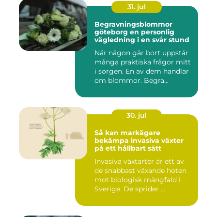
31. jul
Begravningsblommor
göteborg en personlig
vägledning i en svår stund
När någon går bort uppstår
många praktiska frågor mitt
i sorgen. En av dem handlar
om blommor. Begra...
30. jul
Så kan markägare
bekämpa invasiva växter
på ett hållbart sätt
Invasiva växtarter är ett av
de snabbast växande hoten
mot biologisk mångfald i
Sverige. De sprider ...