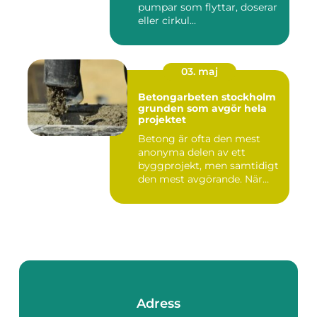
pumpar som flyttar, doserar
eller cirkul...
03. maj
Betongarbeten stockholm
grunden som avgör hela
projektet
Betong är ofta den mest
anonyma delen av ett
byggprojekt, men samtidigt
den mest avgörande. När
grun...
Adress