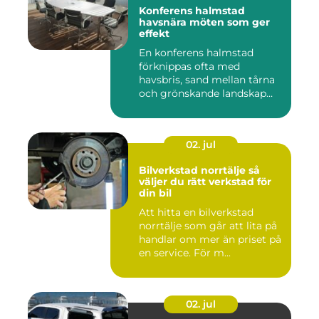
Konferens halmstad
havsnära möten som ger
effekt
En konferens halmstad
förknippas ofta med
havsbris, sand mellan tårna
och grönskande landskap
bara m...
02. jul
Bilverkstad norrtälje så
väljer du rätt verkstad för
din bil
Att hitta en bilverkstad
norrtälje som går att lita på
handlar om mer än priset på
en service. För m...
02. jul