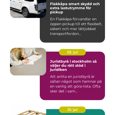
Flakkåpa smart skydd och
extra lastutrymme för
pickup
En Flakkåpa förvandlar en
öppen pickup till ett flexibelt,
säkert och mer lättjobbat
transportfordon...
02. jul
Juristbyrå i stockholm så
väljer du rätt stöd i
juridiken
Att anlita en juristbyrå är
sällan något som hamnar på
en vanlig att göra-lista. Ofta
sker det i sam...
01. jul