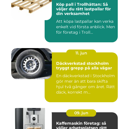
Köp pall i Trollhättan: Så
väljer du rätt lastpallar för
din verksamhet
Att köpa lastpallar kan verka
enkelt vid första anblick. Men
för företag i Troll...
11. jun
Däckverkstad stockholm
tryggt grepp på alla vägar
En däckverkstad i Stockholm
gör mer än att bara skifta
hjul två gånger om året. Rätt
däck, korrekt m...
09. jun
Kaffemaskin företag: så
väljer arbetsplatsen rätt