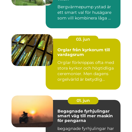
Bergvärmepump ystad är
ett smart val för husägare
som vill kombinera låga ...
03. jun
Orglar från kyrkorum till
vardagsrum
Orglar förknippas ofta med
stora kyrkor och högtidliga
ceremonier. Men dagens
orgelvärld är betydlig...
01. jun
Begagnade fyrhjulingar
smart väg till mer maskin
för pengarna
begagnade fyrhjulingar har