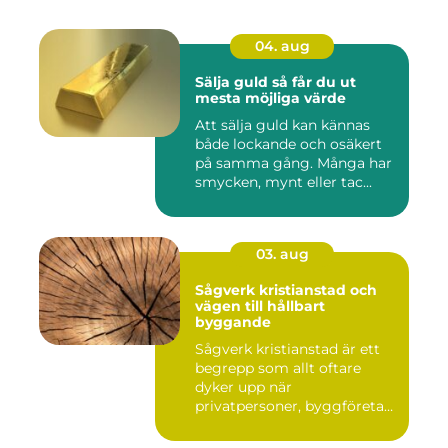
04. aug
Sälja guld så får du ut
mesta möjliga värde
Att sälja guld kan kännas
både lockande och osäkert
på samma gång. Många har
smycken, mynt eller tac...
03. aug
Sågverk kristianstad och
vägen till hållbart
byggande
Sågverk kristianstad är ett
begrepp som allt oftare
dyker upp när
privatpersoner, byggföretag
och ma...