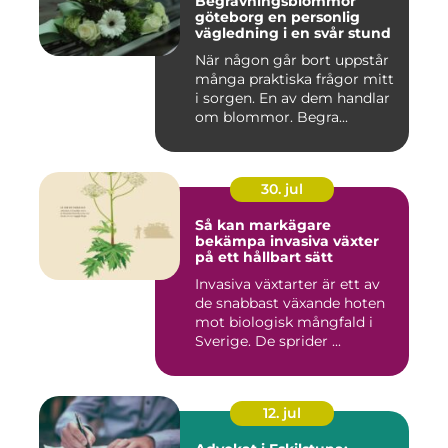
Begravningsblommor
göteborg en personlig
vägledning i en svår stund
När någon går bort uppstår
många praktiska frågor mitt
i sorgen. En av dem handlar
om blommor. Begra...
30. jul
Så kan markägare
bekämpa invasiva växter
på ett hållbart sätt
Invasiva växtarter är ett av
de snabbast växande hoten
mot biologisk mångfald i
Sverige. De sprider ...
12. jul