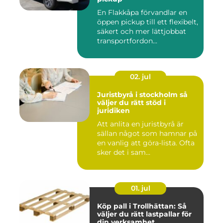
En Flakkåpa förvandlar en
öppen pickup till ett flexibelt,
säkert och mer lättjobbat
transportfordon...
02. jul
Juristbyrå i stockholm så
väljer du rätt stöd i
juridiken
Att anlita en juristbyrå är
sällan något som hamnar på
en vanlig att göra-lista. Ofta
sker det i sam...
01. jul
Köp pall i Trollhättan: Så
väljer du rätt lastpallar för
din verksamhet