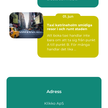
01. jun
Taxi katrineholm smidiga
resor i och runt staden
Att boka taxi handlar inte
bara om att ta sig från punkt
A till punkt B. För många
handlar det lika ...
Adress