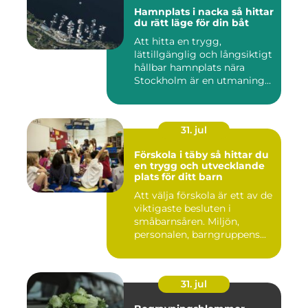
Hamnplats i nacka så hittar
du rätt läge för din båt
Att hitta en trygg,
lättillgänglig och långsiktigt
hållbar hamnplats nära
Stockholm är en utmaning
f...
31. jul
Förskola i täby så hittar du
en trygg och utvecklande
plats för ditt barn
Att välja förskola är ett av de
viktigaste besluten i
småbarnsåren. Miljön,
personalen, barngruppens...
31. jul