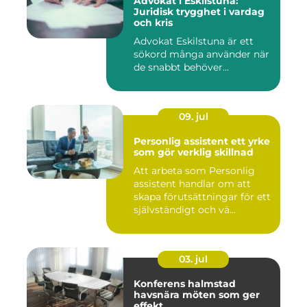
Advokat i Eskilstuna:
Juridisk trygghet i vardag
och kris
Advokat Eskilstuna är ett
sökord många använder när
de snabbt behöver...
09. jul
Personlig assistent ett yrke
som gör verklig skillnad
Att arbeta som Personlig
assistent handlar om att
skapa förutsättningar för ett
självständigt och vä...
03. jul
Konferens halmstad
havsnära möten som ger
effekt