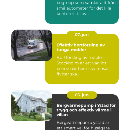
begrepp som samlar allt från
små automater för det lilla
kontoret till av...
07. jun
Effektiv bortforsling av
tunga möbler
Bortforsling av möbler
Stockholm är ett vanligt
behov när hem ska rensas,
flyttar ska...
05. jun
Bergvärmepump i Ystad för
trygg och effektiv värme i
villan
Bergvärmepump ystad är
ett smart val för husägare