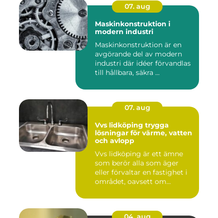
07. aug
Maskinkonstruktion i
modern industri
Maskinkonstruktion är en
avgörande del av modern
industri där idéer förvandlas
till hållbara, säkra ...
07. aug
Vvs lidköping trygga
lösningar för värme, vatten
och avlopp
Vvs lidköping är ett ämne
som berör alla som äger
eller förvaltar en fastighet i
området, oavsett om...
04. aug