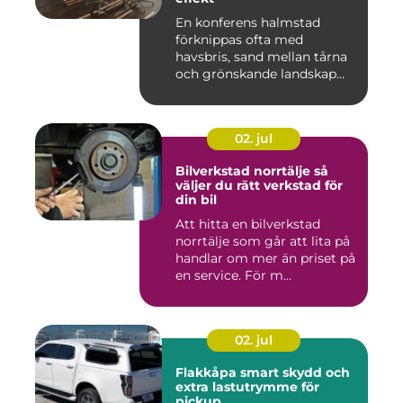
En konferens halmstad
förknippas ofta med
havsbris, sand mellan tårna
och grönskande landskap
bara m...
02. jul
Bilverkstad norrtälje så
väljer du rätt verkstad för
din bil
Att hitta en bilverkstad
norrtälje som går att lita på
handlar om mer än priset på
en service. För m...
02. jul
Flakkåpa smart skydd och
extra lastutrymme för
pickup