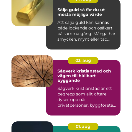
Sälja guld så får du ut
mesta möjliga värde
Att sälja guld kan kännas
både lockande och osäkert
på samma gång. Många har
smycken, mynt eller tac...
03. aug
Sågverk kristianstad och
vägen till hållbart
byggande
Sågverk kristianstad är ett
begrepp som allt oftare
dyker upp när
privatpersoner, byggföretag
och ma...
01. aug