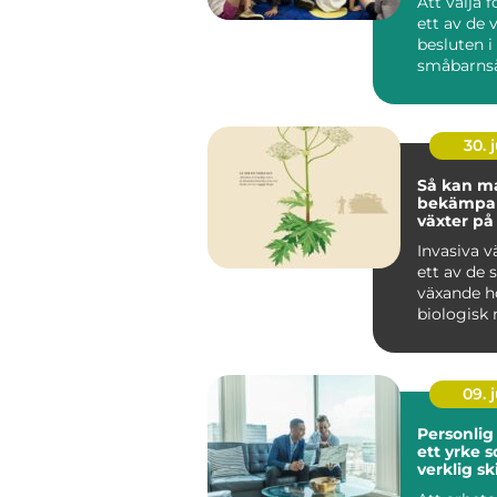
Att välja f
ett av de 
besluten i
småbarnså
personale
barngruppe
30. j
Så kan m
bekämpa 
växter på
hållbart s
Invasiva v
ett av de 
växande h
biologisk 
Sverige. De
09. j
Personlig
ett yrke 
verklig sk