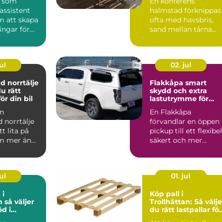
a som
En konferens
assistent
halmstad förknippas
m att skapa
ofta med havsbris,
ingar för
sand mellan tårna
tändigt och
och grönskande
landskap bara m...
ul
02. jul
d norrtälje
Flakkåpa smart
du rätt
skydd och extra
ör din bil
lastutrymme för
pickup
en
En Flakkåpa
d norrtälje
förvandlar en öppen
t lita på
pickup till ett flexibel
m mer än
säkert och mer
en service.
lättjobbat
transportfordon...
ul
01. jul
 i
Köp pall i
jer
Trollhättan: Så välje
öd i
du rätt lastpallar för
din verksamhet