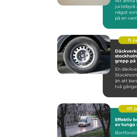
Att anlita
juristbyrå 
något so
på en vanl
lista. Ofta
sam...
11. j
Däckverk
stockholm tryg
grepp på 
En däckve
Stockhol
än att bara
två gånge
Rätt däck,
07. 
Effektiv b
av tunga
Bortforsli