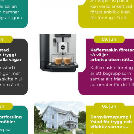
 en
Att köpa lastpallar
är sällan
kan verka enkelt vid
m hamnar
första anblick. Men
ig att göra-
för företag i Troll...
 sker det i
un
09. jun
stad
Kaffemaskin företa
gt
så väljer
alla vägar
arbetsplatsen rätt
lösning
rkstad i
Kaffemaskin företag
m gör mer
är ett begrepp som
 skifta hjul
samlar allt från små
r om året.
automater för det lil
 korrekt m...
kontoret till av...
jun
05. jun
ortforsling
Bergvärmepump i
 möbler
Ystad för trygg och
effektiv värme i
ng av
villan