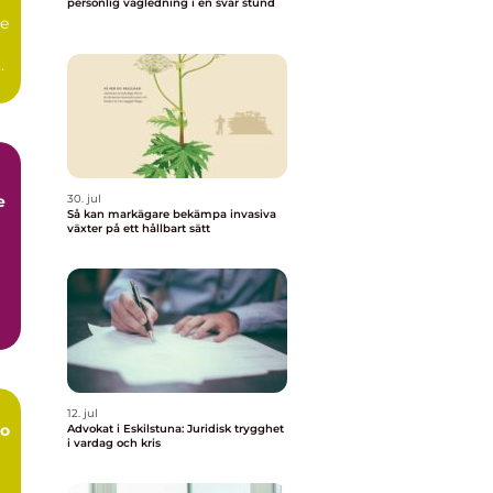
personlig vägledning i en svår stund
de
a
e
30. jul
Så kan markägare bekämpa invasiva
växter på ett hållbart sätt
12. jul
o
Advokat i Eskilstuna: Juridisk trygghet
i vardag och kris
r