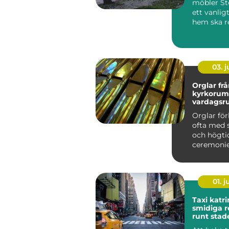
möbler St
ett vanlig
hem ska r
flyttar ska.
03. 
Orglar från
kyrkorum 
vardagsr
Orglar fö
ofta med 
och högti
ceremonie
dagens or
betydlig...
01. 
Taxi katr
smidiga r
runt stad