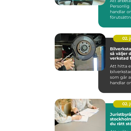
Att arbet
Personlig 
handlar o
förutsättn
ett självs
vä...
02. j
Bilverksta
så väljer 
verkstad f
Att hitta 
bilverksta
som går at
handlar o
priset på 
För m...
02. j
Juristbyrå
stockholm så väl
du rätt st
juridiken