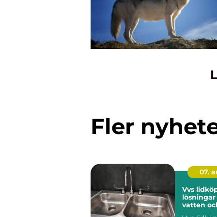
L
Fler nyhet
07. 
Vvs lidköping
lösningar
vatten oc