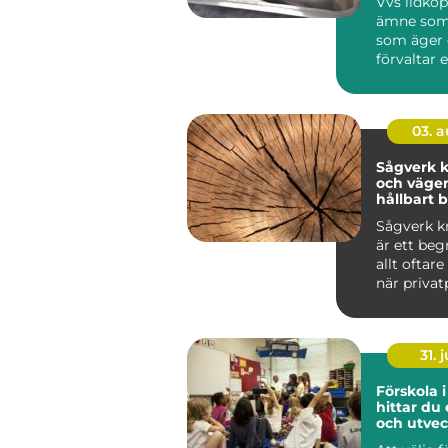
Vvs lidköp
ämne som 
som äger 
förvaltar 
i området,
om...
03. 
Sågverk k
och vägen 
hållbart
Sågverk kr
är ett be
allt oftar
när privat
byggföret
31. j
Förskola i 
hittar du
och utve
plats för 