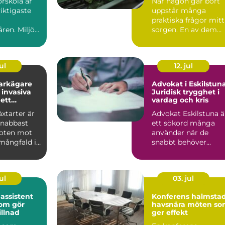
örskola är
När någon går bort
stund
viktigaste
uppstår många
praktiska frågor mitt
ren. Miljön,
sorgen. En av dem
n,
handlar om blommo
ns...
Begra...
ul
12. jul
arkägare
Advokat i Eskilstuna
invasiva
Juridisk trygghet i
 ett
vardag och kris
ätt
äxtarter är
Advokat Eskilstuna ä
snabbast
ett sökord många
oten mot
använder när de
mångfald i
snabbt behöver...
 sprider ...
ul
03. jul
 assistent
Konferens halmsta
som gör
havsnära möten s
illnad
ger effekt