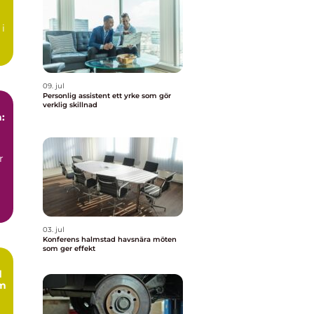
 i
r.
09. jul
Personlig assistent ett yrke som gör
verklig skillnad
:
r
03. jul
Konferens halmstad havsnära möten
som ger effekt
d
om