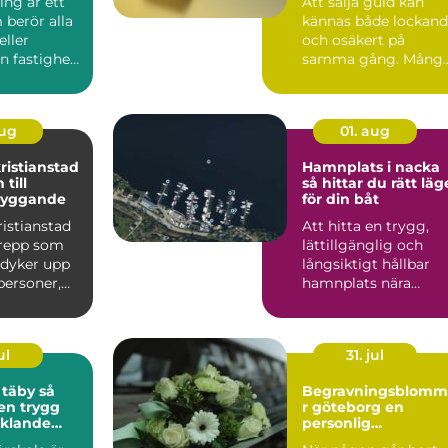
ing är ett
Att sälja guld kan
berör alla
kännas både lockan
eller
och osäkert på
en fastighet
samma gång. Mång
 oavsett
har smycken, mynt
eller tac...
aug
01. aug
ristianstad
Hamnplats i nacka
till
så hittar du rätt läg
 byggande
för din båt
istianstad
Att hitta en trygg,
grepp som
lättillgänglig och
e dyker upp
långsiktigt hållbar
personer,
hamnplats nära
ag och ma...
Stockholm är en
utmaning f...
ul
31. jul
täby så
Begravningsblomm
 en trygg
r göteborg en
cklande
personlig
ditt barn
vägledning i en svå