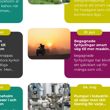
Bergvärmepump
ockholm är
ystad är ett smart va
t behov när
för husägare som vil
ensas,
kombinera låga ...
..
jun
01. jun
Begagnade
till
fyrhjulingar smart
um
väg till mer maskin
för pengarna
rknippas
begagnade
stora kyrkor
fyrhjulingar har blivi
dliga
ett självklart val för
r. Men
många som vill
gelvärld är
kombinera arbete o
fritid ...
jun
04. maj
ineholm
Pumpar i industrin 
esor i och
så väljer man rätt
en
lösning för varje
flöde