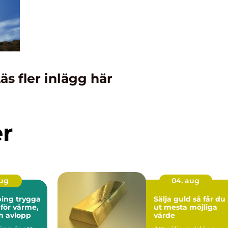
äs fler inlägg här
er
aug
04. aug
 trygga
Sälja guld så får du
 för värme,
ut mesta möjliga
h avlopp
värde