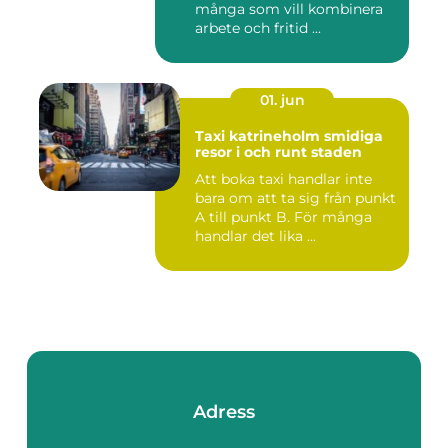
många som vill kombinera
arbete och fritid ...
01. jun
Taxi katrineholm smidiga
resor i och runt staden
Att boka taxi handlar inte
bara om att ta sig från punkt
A till punkt B. För många
handlar det lika ...
Adress