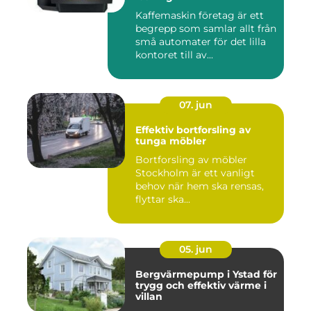
Kaffemaskin företag är ett
begrepp som samlar allt från
små automater för det lilla
kontoret till av...
07. jun
Effektiv bortforsling av
tunga möbler
Bortforsling av möbler
Stockholm är ett vanligt
behov när hem ska rensas,
flyttar ska...
05. jun
Bergvärmepump i Ystad för
trygg och effektiv värme i
villan