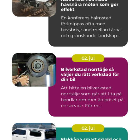
havsnära möten som ger
effekt
En konferens halmstad
förknippas ofta med
havsbris, sand mellan tårna
och grönskande landskap
bara m...
02. jul
Bilverkstad norrtälje så
väljer du rätt verkstad för
din bil
Att hitta en bilverkstad
norrtälje som går att lita på
handlar om mer än priset på
en service. För m...
02. jul
Flakkåpa smart skydd och