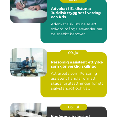
Advokat i Eskilstuna:
Juridisk trygghet i vardag
och kris
Advokat Eskilstuna är ett
sökord många använder när
de snabbt behöver...
09. jul
Personlig assistent ett yrke
som gör verklig skillnad
Att arbeta som Personlig
assistent handlar om att
skapa förutsättningar för ett
självständigt och vä...
03. jul
Konferens halmstad