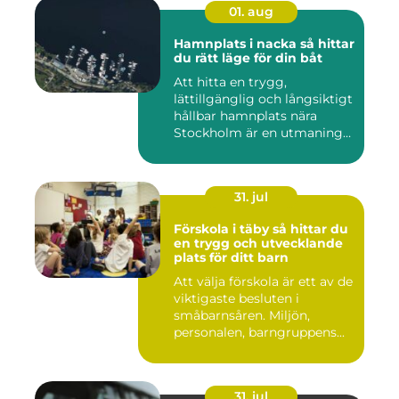
01. aug
Hamnplats i nacka så hittar
du rätt läge för din båt
Att hitta en trygg,
lättillgänglig och långsiktigt
hållbar hamnplats nära
Stockholm är en utmaning
f...
31. jul
Förskola i täby så hittar du
en trygg och utvecklande
plats för ditt barn
Att välja förskola är ett av de
viktigaste besluten i
småbarnsåren. Miljön,
personalen, barngruppens...
31. jul