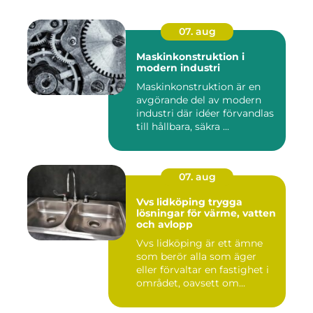
07. aug
Maskinkonstruktion i
modern industri
Maskinkonstruktion är en
avgörande del av modern
industri där idéer förvandlas
till hållbara, säkra ...
07. aug
Vvs lidköping trygga
lösningar för värme, vatten
och avlopp
Vvs lidköping är ett ämne
som berör alla som äger
eller förvaltar en fastighet i
området, oavsett om...