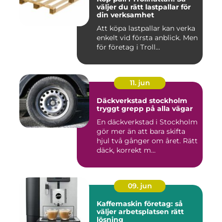
väljer du rätt lastpallar för
din verksamhet
Att köpa lastpallar kan verka
enkelt vid första anblick. Men
för företag i Troll...
11. jun
Däckverkstad stockholm
tryggt grepp på alla vägar
En däckverkstad i Stockholm
gör mer än att bara skifta
hjul två gånger om året. Rätt
däck, korrekt m...
09. jun
Kaffemaskin företag: så
väljer arbetsplatsen rätt
lösning