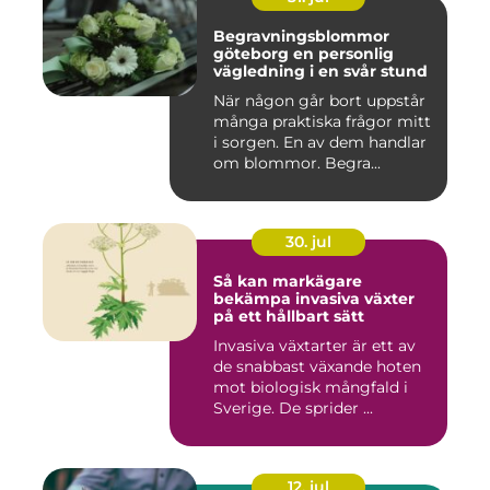
Begravningsblommor
göteborg en personlig
vägledning i en svår stund
När någon går bort uppstår
många praktiska frågor mitt
i sorgen. En av dem handlar
om blommor. Begra...
30. jul
Så kan markägare
bekämpa invasiva växter
på ett hållbart sätt
Invasiva växtarter är ett av
de snabbast växande hoten
mot biologisk mångfald i
Sverige. De sprider ...
12. jul