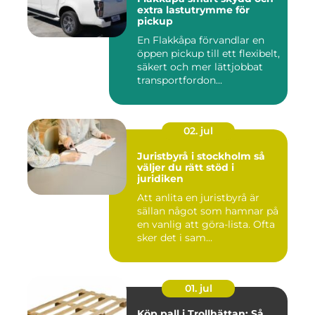
extra lastutrymme för
pickup
En Flakkåpa förvandlar en
öppen pickup till ett flexibelt,
säkert och mer lättjobbat
transportfordon...
02. jul
Juristbyrå i stockholm så
väljer du rätt stöd i
juridiken
Att anlita en juristbyrå är
sällan något som hamnar på
en vanlig att göra-lista. Ofta
sker det i sam...
01. jul
Köp pall i Trollhättan: Så