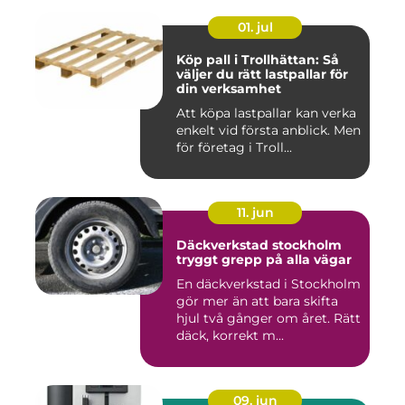
01. jul
Köp pall i Trollhättan: Så
väljer du rätt lastpallar för
din verksamhet
Att köpa lastpallar kan verka
enkelt vid första anblick. Men
för företag i Troll...
11. jun
Däckverkstad stockholm
tryggt grepp på alla vägar
En däckverkstad i Stockholm
gör mer än att bara skifta
hjul två gånger om året. Rätt
däck, korrekt m...
09. jun