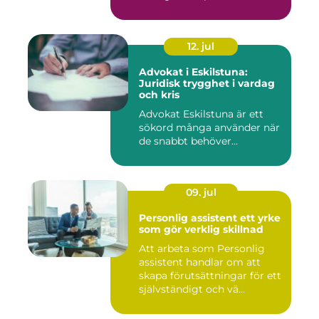
12. jul
Advokat i Eskilstuna:
Juridisk trygghet i vardag
och kris
Advokat Eskilstuna är ett
sökord många använder när
de snabbt behöver...
09. jul
Personlig assistent ett yrke
som gör verklig skillnad
Att arbeta som Personlig
assistent handlar om att
skapa förutsättningar för ett
självständigt och vä...