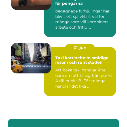
för pengarna
begagnade fyrhjulingar har
blivit ett självklart val för
många som vill kombinera
arbete och fritid ...
01. jun
Taxi katrineholm smidiga
resor i och runt staden
Att boka taxi handlar inte
bara om att ta sig från punkt
A till punkt B. För många
handlar det lika ...