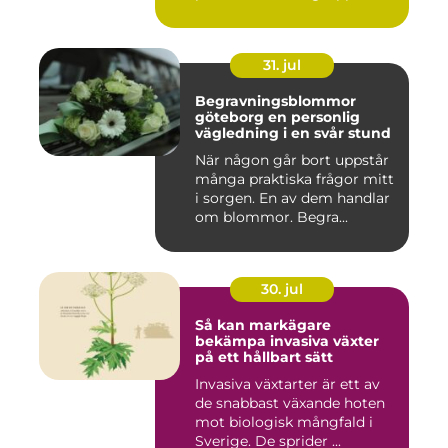
31. jul
Begravningsblommor
göteborg en personlig
vägledning i en svår stund
När någon går bort uppstår
många praktiska frågor mitt
i sorgen. En av dem handlar
om blommor. Begra...
30. jul
Så kan markägare
bekämpa invasiva växter
på ett hållbart sätt
Invasiva växtarter är ett av
de snabbast växande hoten
mot biologisk mångfald i
Sverige. De sprider ...