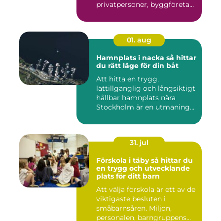
privatpersoner, byggföretag
och ma...
01. aug
Hamnplats i nacka så hittar
du rätt läge för din båt
Att hitta en trygg,
lättillgänglig och långsiktigt
hållbar hamnplats nära
Stockholm är en utmaning
f...
31. jul
Förskola i täby så hittar du
en trygg och utvecklande
plats för ditt barn
Att välja förskola är ett av de
viktigaste besluten i
småbarnsåren. Miljön,
personalen, barngruppens...