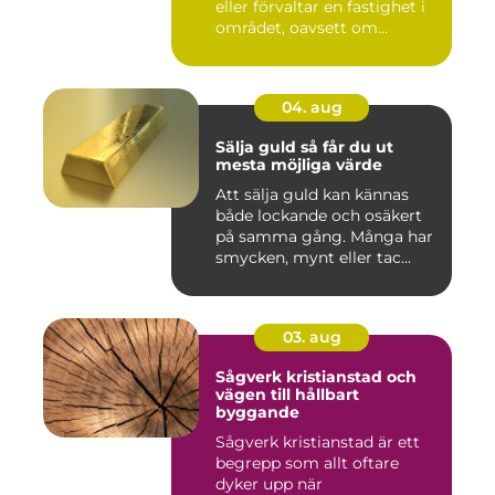
eller förvaltar en fastighet i
området, oavsett om...
04. aug
Sälja guld så får du ut
mesta möjliga värde
Att sälja guld kan kännas
både lockande och osäkert
på samma gång. Många har
smycken, mynt eller tac...
03. aug
Sågverk kristianstad och
vägen till hållbart
byggande
Sågverk kristianstad är ett
begrepp som allt oftare
dyker upp när