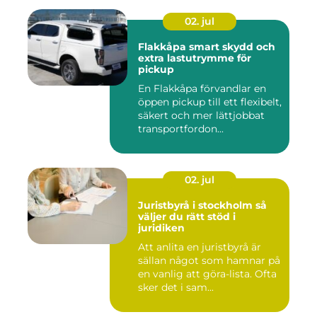
02. jul
Flakkåpa smart skydd och
extra lastutrymme för
pickup
En Flakkåpa förvandlar en
öppen pickup till ett flexibelt,
säkert och mer lättjobbat
transportfordon...
02. jul
Juristbyrå i stockholm så
väljer du rätt stöd i
juridiken
Att anlita en juristbyrå är
sällan något som hamnar på
en vanlig att göra-lista. Ofta
sker det i sam...