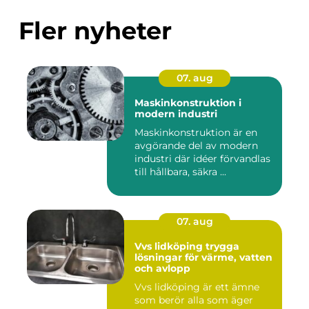
Fler nyheter
07. aug
Maskinkonstruktion i
modern industri
Maskinkonstruktion är en
avgörande del av modern
industri där idéer förvandlas
till hållbara, säkra ...
07. aug
Vvs lidköping trygga
lösningar för värme, vatten
och avlopp
Vvs lidköping är ett ämne
som berör alla som äger