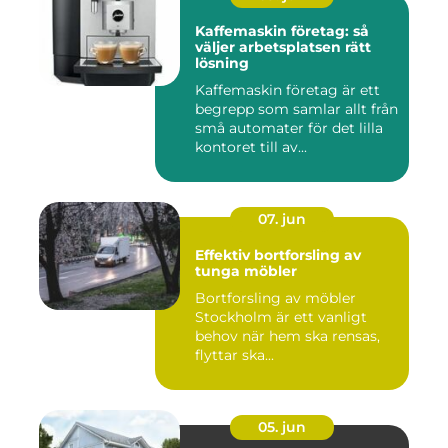
Kaffemaskin företag: så
väljer arbetsplatsen rätt
lösning
Kaffemaskin företag är ett
begrepp som samlar allt från
små automater för det lilla
kontoret till av...
07. jun
Effektiv bortforsling av
tunga möbler
Bortforsling av möbler
Stockholm är ett vanligt
behov när hem ska rensas,
flyttar ska...
05. jun