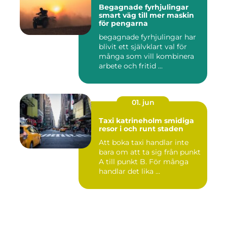
Begagnade fyrhjulingar
smart väg till mer maskin
för pengarna
begagnade fyrhjulingar har
blivit ett självklart val för
många som vill kombinera
arbete och fritid ...
01. jun
Taxi katrineholm smidiga
resor i och runt staden
Att boka taxi handlar inte
bara om att ta sig från punkt
A till punkt B. För många
handlar det lika ...