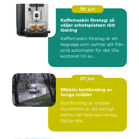
09. jun
Kaffemaskin företag: så
väljer arbetsplatsen rätt
lösning
Kaffemaskin företag är ett
begrepp som samlar allt från
små automater för det lilla
kontoret till av...
07. jun
Effektiv bortforsling av
tunga möbler
Bortforsling av möbler
Stockholm är ett vanligt
behov när hem ska rensas,
flyttar ska...