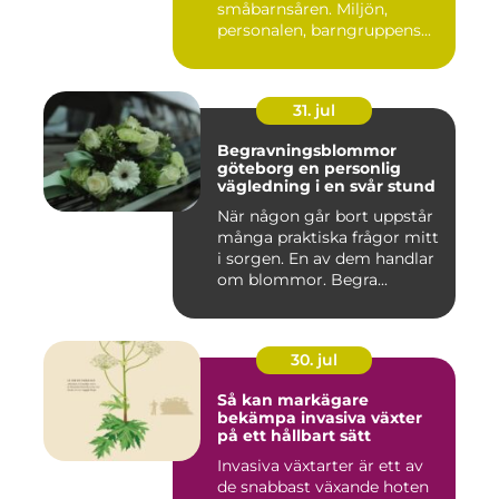
småbarnsåren. Miljön,
personalen, barngruppens...
31. jul
Begravningsblommor
göteborg en personlig
vägledning i en svår stund
När någon går bort uppstår
många praktiska frågor mitt
i sorgen. En av dem handlar
om blommor. Begra...
30. jul
Så kan markägare
bekämpa invasiva växter
på ett hållbart sätt
Invasiva växtarter är ett av
de snabbast växande hoten