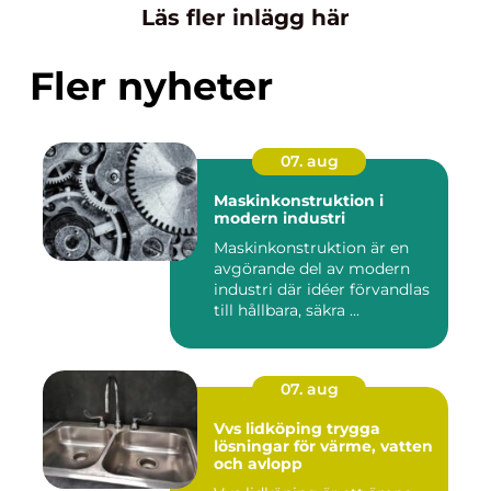
Läs fler inlägg här
Fler nyheter
07. aug
Maskinkonstruktion i
modern industri
Maskinkonstruktion är en
avgörande del av modern
industri där idéer förvandlas
till hållbara, säkra ...
07. aug
Vvs lidköping trygga
lösningar för värme, vatten
och avlopp