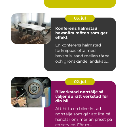
03. jul
Konferens halmstad
havsnära möten som ger
effekt
En konferens halmstad
förknippas ofta med
havsbris, sand mellan tårna
och grönskande landskap
bara m...
02. jul
Bilverkstad norrtälje så
väljer du rätt verkstad för
din bil
Att hitta en bilverkstad
norrtälje som går att lita på
handlar om mer än priset på
en service. För m...