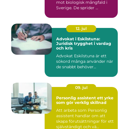
mot biologisk mångfald i
Sverige. De sprider ...
12. jul
Advokat i Eskilstuna:
Juridisk trygghet i vardag
och kris
Advokat Eskilstuna är ett
sökord många använder när
de snabbt behöver...
09. jul
Personlig assistent ett yrke
som gör verklig skillnad
Att arbeta som Personlig
assistent handlar om att
skapa förutsättningar för ett
självständigt och vä...