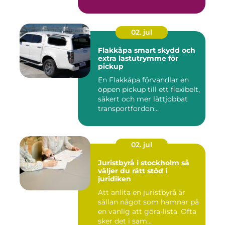
02. jul
Flakkåpa smart skydd och
extra lastutrymme för
pickup
En Flakkåpa förvandlar en
öppen pickup till ett flexibelt,
säkert och mer lättjobbat
transportfordon...
02. jul
Juristbyrå i stockholm så
väljer du rätt stöd i
juridiken
Att anlita en juristbyrå är
sällan något som hamnar på
en vanlig att göra-lista. Ofta
sker det i sam...