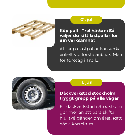
01. jul
Köp pall i Trollhättan: Så
väljer du rätt lastpallar för
din verksamhet
Att köpa lastpallar kan verka
enkelt vid första anblick. Men
för företag i Troll...
11. jun
Däckverkstad stockholm
tryggt grepp på alla vägar
En däckverkstad i Stockholm
gör mer än att bara skifta
hjul två gånger om året. Rätt
däck, korrekt m...