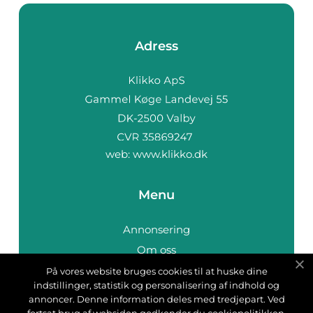
Adress
web:
www.klikko.dk
Menu
Annonsering
Om oss
Cookies
På vores website bruges cookies til at huske dine
indstillinger, statistik og personalisering af indhold og
Kontakta oss
annoncer. Denne information deles med tredjepart. Ved
Sitemap