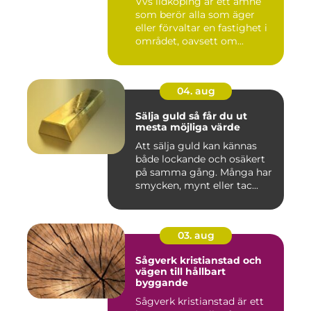
Vvs lidköping är ett ämne
som berör alla som äger
eller förvaltar en fastighet i
området, oavsett om...
04. aug
Sälja guld så får du ut
mesta möjliga värde
Att sälja guld kan kännas
både lockande och osäkert
på samma gång. Många har
smycken, mynt eller tac...
03. aug
Sågverk kristianstad och
vägen till hållbart
byggande
Sågverk kristianstad är ett