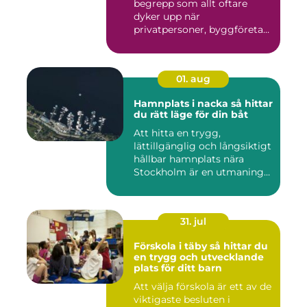
begrepp som allt oftare
dyker upp när
privatpersoner, byggföretag
och ma...
01. aug
Hamnplats i nacka så hittar
du rätt läge för din båt
Att hitta en trygg,
lättillgänglig och långsiktigt
hållbar hamnplats nära
Stockholm är en utmaning
f...
31. jul
Förskola i täby så hittar du
en trygg och utvecklande
plats för ditt barn
Att välja förskola är ett av de
viktigaste besluten i