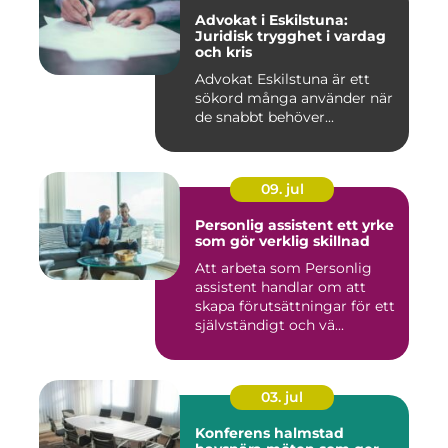
Advokat i Eskilstuna:
Juridisk trygghet i vardag
och kris
Advokat Eskilstuna är ett
sökord många använder när
de snabbt behöver...
09. jul
Personlig assistent ett yrke
som gör verklig skillnad
Att arbeta som Personlig
assistent handlar om att
skapa förutsättningar för ett
självständigt och vä...
03. jul
Konferens halmstad