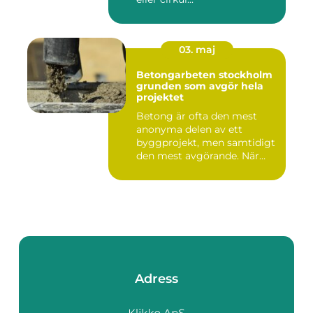
03. maj
Betongarbeten stockholm
grunden som avgör hela
projektet
Betong är ofta den mest
anonyma delen av ett
byggprojekt, men samtidigt
den mest avgörande. När
grun...
Adress