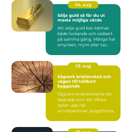
04. aug
Sälja guld så får du ut
mesta möjliga värde
Att sälja guld kan kännas
både lockande och osäkert
på samma gång. Många har
smycken, mynt eller tac...
03. aug
Sågverk kristianstad och
vägen till hållbart
byggande
Sågverk kristianstad är ett
begrepp som allt oftare
dyker upp när
privatpersoner, byggföretag
och ma...