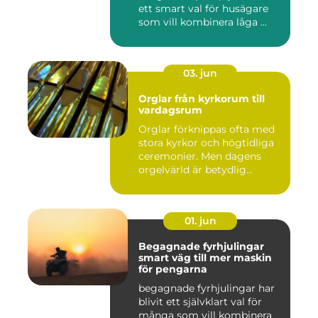
ett smart val för husägare
som vill kombinera låga ...
03. jun
Orglar från kyrkorum till
vardagsrum
Orglar förknippas ofta med
stora kyrkor och högtidliga
ceremonier. Men dagens
orgelvärld är betydlig...
01. jun
Begagnade fyrhjulingar
smart väg till mer maskin
för pengarna
begagnade fyrhjulingar har
blivit ett självklart val för
många som vill kombinera