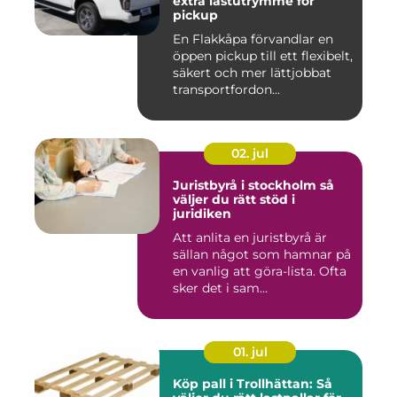
extra lastutrymme för
pickup
En Flakkåpa förvandlar en
öppen pickup till ett flexibelt,
säkert och mer lättjobbat
transportfordon...
02. jul
Juristbyrå i stockholm så
väljer du rätt stöd i
juridiken
Att anlita en juristbyrå är
sällan något som hamnar på
en vanlig att göra-lista. Ofta
sker det i sam...
01. jul
Köp pall i Trollhättan: Så