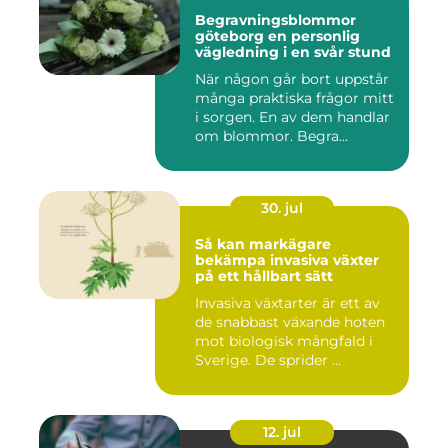
Begravningsblommor
göteborg en personlig
vägledning i en svår stund
När någon går bort uppstår
många praktiska frågor mitt
i sorgen. En av dem handlar
om blommor. Begra...
30. jul
Så kan markägare
bekämpa invasiva växter
på ett hållbart sätt
Invasiva växtarter är ett av
de snabbast växande hoten
mot biologisk mångfald i
Sverige. De sprider ...
12. jul