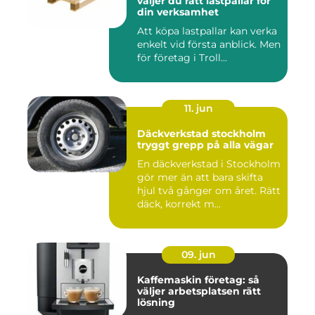
väljer du rätt lastpallar för
din verksamhet
Att köpa lastpallar kan verka
enkelt vid första anblick. Men
för företag i Troll...
11. jun
Däckverkstad stockholm
tryggt grepp på alla vägar
En däckverkstad i Stockholm
gör mer än att bara skifta
hjul två gånger om året. Rätt
däck, korrekt m...
09. jun
Kaffemaskin företag: så
väljer arbetsplatsen rätt
lösning