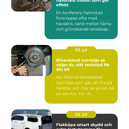
havsnära möten som ger
effekt
En konferens halmstad
förknippas ofta med
havsbris, sand mellan tårna
och grönskande landskap
bara m...
02. jul
Bilverkstad norrtälje så
väljer du rätt verkstad för
din bil
Att hitta en bilverkstad
norrtälje som går att lita på
handlar om mer än priset på
en service. För m...
02. jul
Flakkåpa smart skydd och