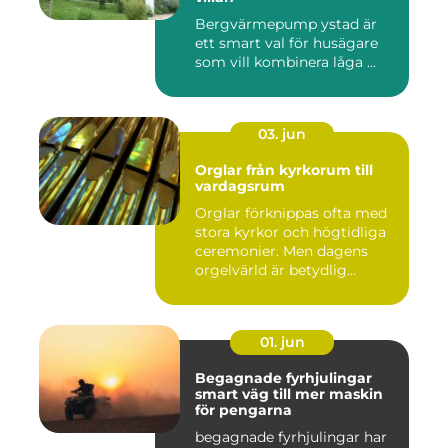
Bergvärmepump ystad är
ett smart val för husägare
som vill kombinera låga ...
03. jun
Orglar från kyrkorum till
vardagsrum
Orglar förknippas ofta med
stora kyrkor och högtidliga
ceremonier. Men dagens
orgelvärld är betydlig...
01. jun
Begagnade fyrhjulingar
smart väg till mer maskin
för pengarna
begagnade fyrhjulingar har