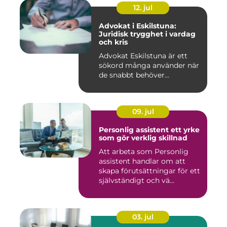
12. jul
Advokat i Eskilstuna:
Juridisk trygghet i vardag
och kris
Advokat Eskilstuna är ett
sökord många använder när
de snabbt behöver...
09. jul
Personlig assistent ett yrke
som gör verklig skillnad
Att arbeta som Personlig
assistent handlar om att
skapa förutsättningar för ett
självständigt och vä...
03. jul