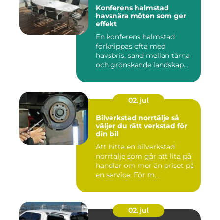
Konferens halmstad
havsnära möten som ger
effekt
En konferens halmstad
förknippas ofta med
havsbris, sand mellan tårna
och grönskande landskap
bara m...
02. jul
Bilverkstad norrtälje så
väljer du rätt verkstad för
din bil
Att hitta en bilverkstad
norrtälje som går att lita på
handlar om mer än priset på
en service. För m...
02. jul