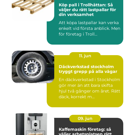
Köp pall i Trollhättan: Så
väljer du rätt lastpallar för
din verksamhet
Att köpa lastpallar kan verka
enkelt vid första anblick. Men
för företag i Troll...
11. jun
Däckverkstad stockholm
tryggt grepp på alla vägar
En däckverkstad i Stockholm
gör mer än att bara skifta
hjul två gånger om året. Rätt
däck, korrekt m...
09. jun
Kaffemaskin företag: så
väljer arbetsplatsen rätt