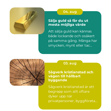
04. aug
Sälja guld så får du ut
mesta möjliga värde
Att sälja guld kan kännas
både lockande och osäkert
på samma gång. Många har
smycken, mynt eller tac...
03. aug
Sågverk kristianstad och
vägen till hållbart
byggande
Sågverk kristianstad är ett
begrepp som allt oftare
dyker upp när
privatpersoner, byggföretag
och ma...