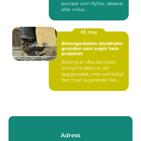
pumpar som flyttar, doserar
eller cirkul...
03. maj
Betongarbeten stockholm
grunden som avgör hela
projektet
Betong är ofta den mest
anonyma delen av ett
byggprojekt, men samtidigt
den mest avgörande. När
grun...
Adress