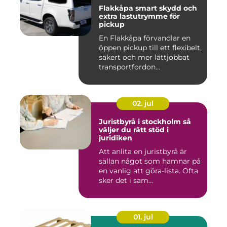
Flakkåpa smart skydd och
extra lastutrymme för
pickup
En Flakkåpa förvandlar en
öppen pickup till ett flexibelt,
säkert och mer lättjobbat
transportfordon...
02. jul
Juristbyrå i stockholm så
väljer du rätt stöd i
juridiken
Att anlita en juristbyrå är
sällan något som hamnar på
en vanlig att göra-lista. Ofta
sker det i sam...
01. jul