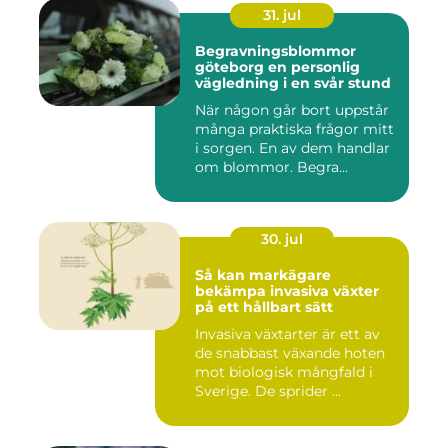
31. jul
Begravningsblommor
göteborg en personlig
vägledning i en svår stund
När någon går bort uppstår
många praktiska frågor mitt
i sorgen. En av dem handlar
om blommor. Begra...
30. jul
Så kan markägare
bekämpa invasiva växter
på ett hållbart sätt
Invasiva växtarter är ett av
de snabbast växande hoten
mot biologisk mångfald i
Sverige. De sprider ...