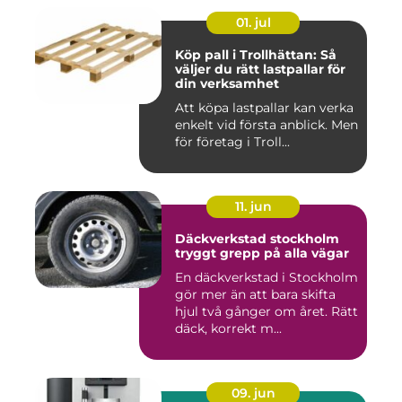
01. jul
Köp pall i Trollhättan: Så
väljer du rätt lastpallar för
din verksamhet
Att köpa lastpallar kan verka
enkelt vid första anblick. Men
för företag i Troll...
11. jun
Däckverkstad stockholm
tryggt grepp på alla vägar
En däckverkstad i Stockholm
gör mer än att bara skifta
hjul två gånger om året. Rätt
däck, korrekt m...
09. jun