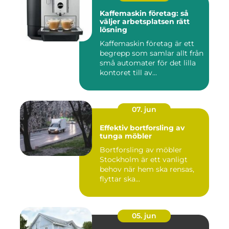
Kaffemaskin företag: så
väljer arbetsplatsen rätt
lösning
Kaffemaskin företag är ett
begrepp som samlar allt från
små automater för det lilla
kontoret till av...
07. jun
Effektiv bortforsling av
tunga möbler
Bortforsling av möbler
Stockholm är ett vanligt
behov när hem ska rensas,
flyttar ska...
05. jun