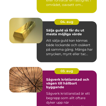
eller förvaltar en fastighet i
området, oavsett om...
04. aug
Sälja guld så får du ut
mesta möjliga värde
Att sälja guld kan kännas
både lockande och osäkert
på samma gång. Många har
smycken, mynt eller tac...
03. aug
Sågverk kristianstad och
vägen till hållbart
byggande
Sågverk kristianstad är ett
begrepp som allt oftare
dyker upp när