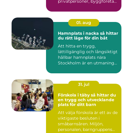
privatpersoner, byggföretag
och ma...
01. aug
Hamnplats i nacka så hittar
du rätt läge för din båt
Att hitta en trygg,
lättillgänglig och långsiktigt
hållbar hamnplats nära
Stockholm är en utmaning
f...
31. jul
Förskola i täby så hittar du
en trygg och utvecklande
plats för ditt barn
Att välja förskola är ett av de
viktigaste besluten i
småbarnsåren. Miljön,
personalen, barngruppens...