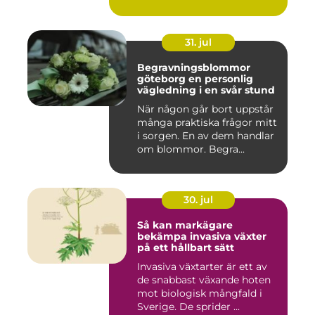
31. jul
Begravningsblommor
göteborg en personlig
vägledning i en svår stund
När någon går bort uppstår
många praktiska frågor mitt
i sorgen. En av dem handlar
om blommor. Begra...
30. jul
Så kan markägare
bekämpa invasiva växter
på ett hållbart sätt
Invasiva växtarter är ett av
de snabbast växande hoten
mot biologisk mångfald i
Sverige. De sprider ...