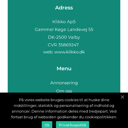
Adress
web:
www.klikko.dk
Menu
Annonsering
Om oss
Cookies
På vores website bruges cookies til at huske dine
indstillinger, statistik og personalisering af indhold og
Kontakta oss
annoncer. Denne information deles med tredjepart. Ved
Sitemap
fortsat brug af websiden godkender du cookiepolitikken.
Ok
Privatlivspolitik