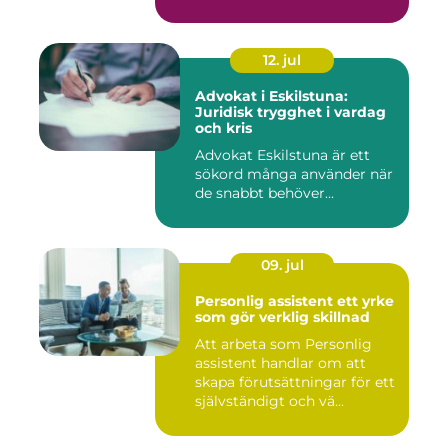
12. jul
Advokat i Eskilstuna:
Juridisk trygghet i vardag
och kris
Advokat Eskilstuna är ett
sökord många använder när
de snabbt behöver...
09. jul
Personlig assistent ett yrke
som gör verklig skillnad
Att arbeta som Personlig
assistent handlar om att
skapa förutsättningar för ett
självständigt och vä...