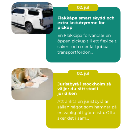
02. jul
Flakkåpa smart skydd och
extra lastutrymme för
pickup
En Flakkåpa förvandlar en
öppen pickup till ett flexibelt,
säkert och mer lättjobbat
transportfordon...
02. jul
Juristbyrå i stockholm så
väljer du rätt stöd i
juridiken
Att anlita en juristbyrå är
sällan något som hamnar på
en vanlig att göra-lista. Ofta
sker det i sam...