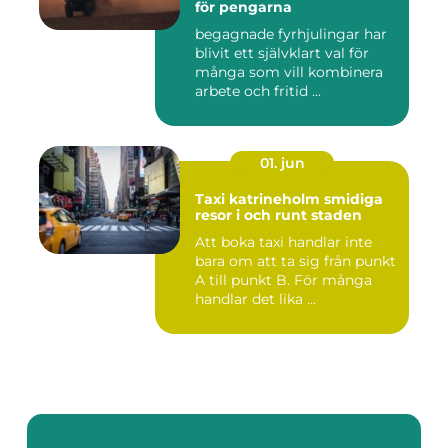
för pengarna
begagnade fyrhjulingar har
blivit ett självklart val för
många som vill kombinera
arbete och fritid ...
01. jun
Taxi katrineholm smidiga
resor i och runt staden
Att boka taxi handlar inte
bara om att ta sig från punkt
A till punkt B. För många
handlar det lika ...