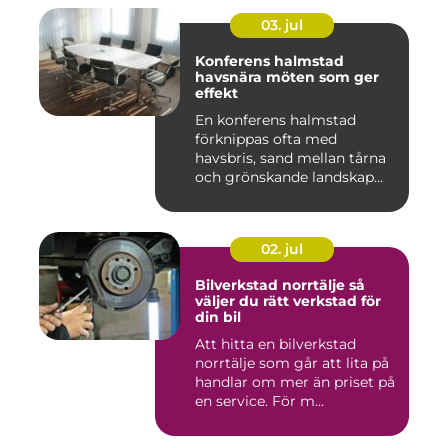
03. jul
Konferens halmstad
havsnära möten som ger
effekt
En konferens halmstad
förknippas ofta med
havsbris, sand mellan tårna
och grönskande landskap
bara m...
02. jul
Bilverkstad norrtälje så
väljer du rätt verkstad för
din bil
Att hitta en bilverkstad
norrtälje som går att lita på
handlar om mer än priset på
en service. För m...