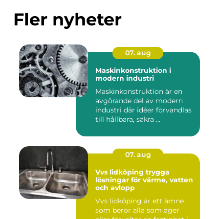
Fler nyheter
07. aug
Maskinkonstruktion i
modern industri
Maskinkonstruktion är en
avgörande del av modern
industri där idéer förvandlas
till hållbara, säkra ...
07. aug
Vvs lidköping trygga
lösningar för värme, vatten
och avlopp
Vvs lidköping är ett ämne
som berör alla som äger