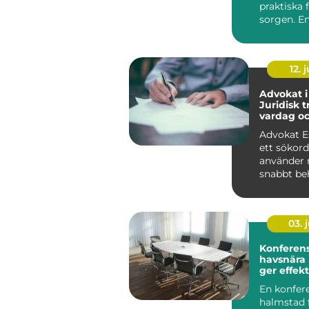
praktiska 
sorgen. E
handlar 
Begra...
12. j
Advokat i
Juridisk t
vardag oc
Advokat Es
ett sökor
använder 
snabbt beh
03. j
Konferen
havsnära
ger effekt
En konfer
halmstad 