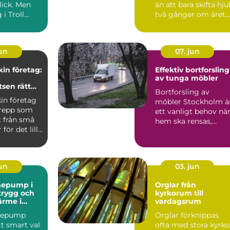
lick. Men
än att bara skifta hju
i Troll...
två gånger om året.
Rätt däck, korrekt m.
jun
07. jun
in företag:
Effektiv bortforsling
av tunga möbler
tsen rätt
Bortforsling av
in företag
möbler Stockholm ä
grepp som
ett vanligt behov nä
t från små
hem ska rensas,
för det lilla
flyttar ska...
l av...
jun
03. jun
mepump i
Orglar från
 trygg och
kyrkorum till
ärme i
vardagsrum
mepump
Orglar förknippas
tt smart val
ofta med stora kyrko