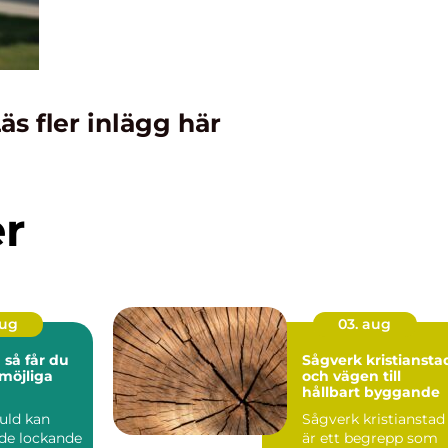
äs fler inlägg här
er
aug
03. aug
du
Sågverk kristiansta
möjliga
och vägen till
hållbart byggande
guld kan
Sågverk kristianstad
de lockande
är ett begrepp som