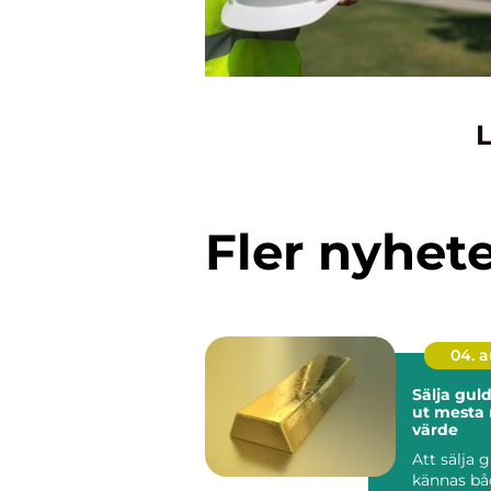
L
Fler nyhet
04. 
Sälja guld så får 
ut mesta 
värde
Att sälja 
kännas bå