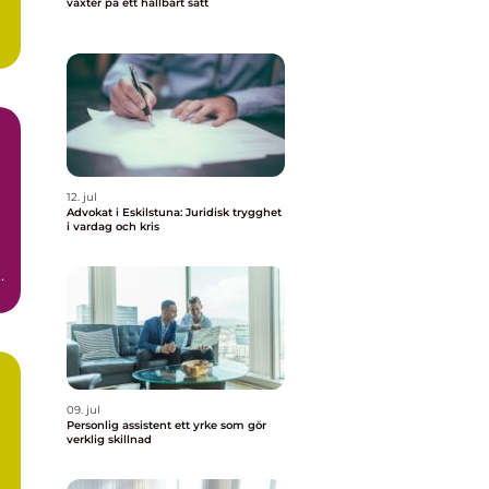
växter på ett hållbart sätt
..
12. jul
Advokat i Eskilstuna: Juridisk trygghet
i vardag och kris
,
09. jul
Personlig assistent ett yrke som gör
verklig skillnad