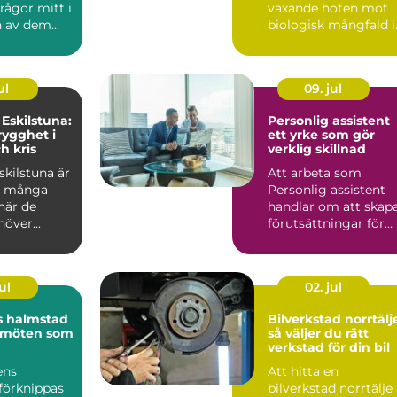
frågor mitt i
växande hoten mot
n av dem
biologisk mångfald i
om blommor.
Sverige. De sprider ...
ul
09. jul
 Eskilstuna:
Personlig assistent
rygghet i
ett yrke som gör
h kris
verklig skillnad
kilstuna är
Att arbeta som
d många
Personlig assistent
när de
handlar om att skap
över...
förutsättningar för
ett självständigt och
vä...
ul
02. jul
s halmstad
Bilverkstad norrtälj
 möten som
så väljer du rätt
verkstad för din bil
ens
Att hitta en
förknippas
bilverkstad norrtälje