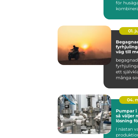
för husäga
kombinera 
01. 
Begagna
fyrhjulingar s
väg till 
för peng
begagnad
fyrhjulinga
ett självkl
många som
kombinera
fritid ...
04. 
Pumpar i 
så väljer 
lösning fö
flöde
I nästan 
produktio