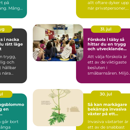
rt på
allt oftare dyker upp
ng. Många
när privatpersoner,
en, mynt
byggföretag och ma.
aug
31. jul
s i nacka
Förskola i täby så
du rätt läge
hittar du en trygg
t
och utvecklande
plats för ditt barn
en trygg,
Att välja förskola är
glig och
ett av de viktigaste
t hållbar
besluten i
 nära
småbarnsåren. Miljön
 är en
personalen,
...
barngruppens...
ul
30. jul
ingsblommo
Så kan markägare
en
bekämpa invasiva
växter på ett
g i en svår
hållbart sätt
 går bort
Invasiva växtarter är
många
ett av de snabbast