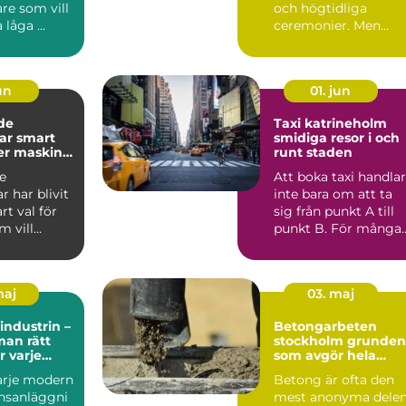
re som vill
och högtidliga
låga ...
ceremonier. Men
dagens orgelvärld är
betydlig...
jun
01. jun
de
Taxi katrineholm
mart
smidiga resor i och
mer maskin
runt staden
arna
e
Att boka taxi handlar
r har blivit
inte bara om att ta
art val för
sig från punkt A till
 vill
punkt B. För många
 arbete och
handlar det lika ...
maj
03. maj
industrin –
Betongarbeten
man rätt
stockholm grunden
r varje
som avgör hela
projektet
varje modern
Betong är ofta den
nsanläggni
mest anonyma dele