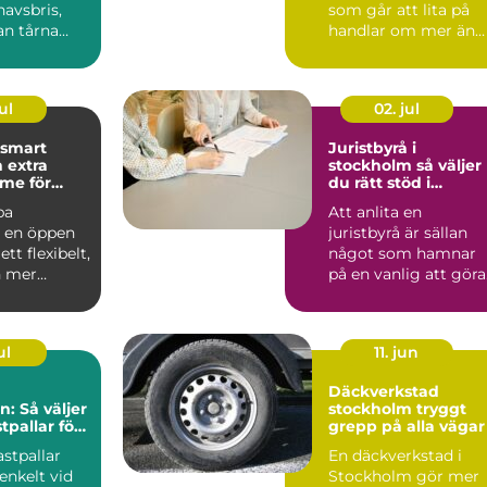
avsbris,
som går att lita på
an tårna
handlar om mer än
skande
priset på en service.
ara m...
För m...
ul
02. jul
Juristbyrå i
 extra
stockholm så väljer
me för
du rätt stöd i
juridiken
pa
Att anlita en
r en öppen
juristbyrå är sällan
ett flexibelt,
något som hamnar
h mer
på en vanlig att göra
lista. Ofta sker det i
ordon...
sam...
ul
11. jun
Däckverkstad
n: Så väljer
stockholm tryggt
stpallar för
grepp på alla vägar
samhet
astpallar
En däckverkstad i
enkelt vid
Stockholm gör mer