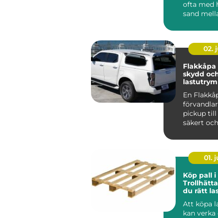
ofta med h
sand mell
och grön
landskap b
02. j
Flakkåpa smart
skydd och
lastutrym
pickup
En Flakkå
förvandla
pickup till 
säkert oc
lättjobbat
transportf
01. j
Köp pall i
Trollhätta
du rätt la
din verk
Att köpa l
kan verka 