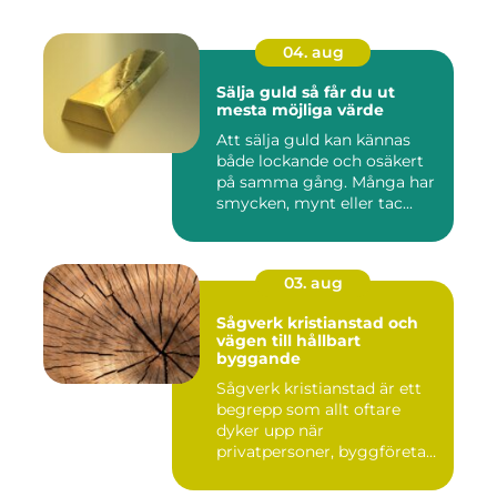
04. aug
Sälja guld så får du ut
mesta möjliga värde
Att sälja guld kan kännas
både lockande och osäkert
på samma gång. Många har
smycken, mynt eller tac...
03. aug
Sågverk kristianstad och
vägen till hållbart
byggande
Sågverk kristianstad är ett
begrepp som allt oftare
dyker upp när
privatpersoner, byggföretag
och ma...