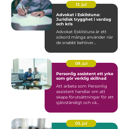
12. jul
Advokat i Eskilstuna:
Juridisk trygghet i vardag
och kris
Advokat Eskilstuna är ett
sökord många använder när
de snabbt behöver...
09. jul
Personlig assistent ett yrke
som gör verklig skillnad
Att arbeta som Personlig
assistent handlar om att
skapa förutsättningar för ett
självständigt och vä...
03. jul