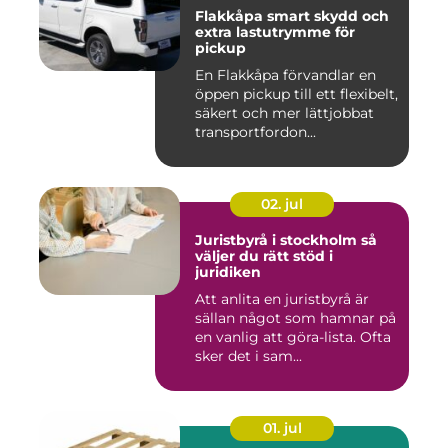
Flakkåpa smart skydd och
extra lastutrymme för
pickup
En Flakkåpa förvandlar en
öppen pickup till ett flexibelt,
säkert och mer lättjobbat
transportfordon...
02. jul
Juristbyrå i stockholm så
väljer du rätt stöd i
juridiken
Att anlita en juristbyrå är
sällan något som hamnar på
en vanlig att göra-lista. Ofta
sker det i sam...
01. jul