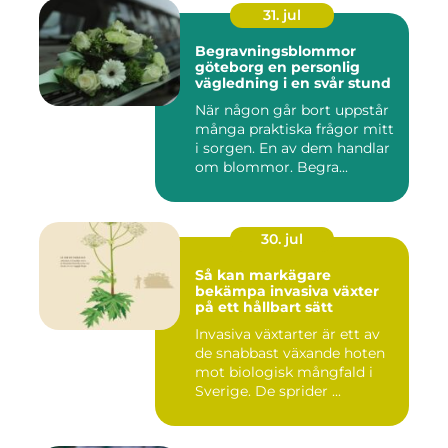
31. jul
Begravningsblommor
göteborg en personlig
vägledning i en svår stund
När någon går bort uppstår
många praktiska frågor mitt
i sorgen. En av dem handlar
om blommor. Begra...
30. jul
Så kan markägare
bekämpa invasiva växter
på ett hållbart sätt
Invasiva växtarter är ett av
de snabbast växande hoten
mot biologisk mångfald i
Sverige. De sprider ...