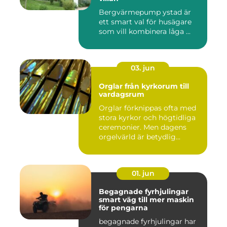
Bergvärmepump ystad är
ett smart val för husägare
som vill kombinera låga ...
03. jun
Orglar från kyrkorum till
vardagsrum
Orglar förknippas ofta med
stora kyrkor och högtidliga
ceremonier. Men dagens
orgelvärld är betydlig...
01. jun
Begagnade fyrhjulingar
smart väg till mer maskin
för pengarna
begagnade fyrhjulingar har