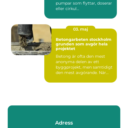
pumpar som flyttar, doserar
eller cirkul...
03. maj
Betongarbeten stockholm
grunden som avgör hela
projektet
Betong är ofta den mest
anonyma delen av ett
byggprojekt, men samtidigt
den mest avgörande. När
grun...
Adress