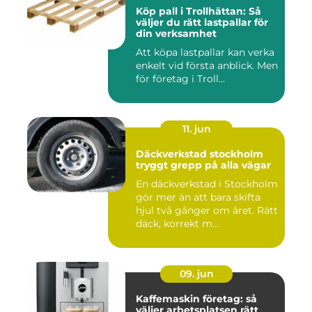
Köp pall i Trollhättan: Så
väljer du rätt lastpallar för
din verksamhet
Att köpa lastpallar kan verka
enkelt vid första anblick. Men
för företag i Troll...
11. jun
Däckverkstad stockholm
tryggt grepp på alla vägar
En däckverkstad i Stockholm
gör mer än att bara skifta
hjul två gånger om året. Rätt
däck, korrekt m...
09. jun
Kaffemaskin företag: så
väljer arbetsplatsen rätt