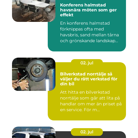
Konferens halmstad
havsnära möten som ger
effekt
En konferens halmstad
förknippas ofta med
havsbris, sand mellan tårna
och grönskande landskap
bara m...
02. jul
Bilverkstad norrtälje så
väljer du rätt verkstad för
din bil
Att hitta en bilverkstad
norrtälje som går att lita på
handlar om mer än priset på
en service. För m...
02. jul