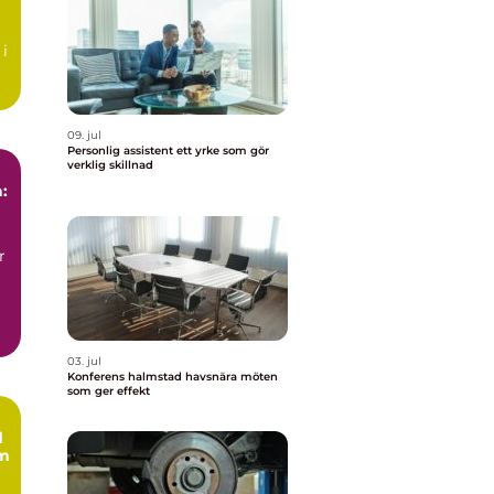
 i
r.
09. jul
Personlig assistent ett yrke som gör
verklig skillnad
:
r
03. jul
Konferens halmstad havsnära möten
som ger effekt
d
om