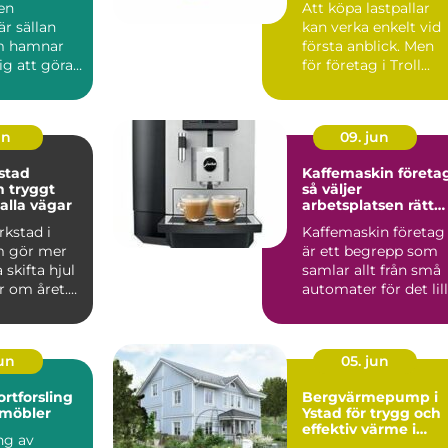
 en
Att köpa lastpallar
är sällan
kan verka enkelt vid
m hamnar
första anblick. Men
ig att göra-
för företag i Troll...
 sker det i
un
09. jun
stad
Kaffemaskin företa
gt
så väljer
alla vägar
arbetsplatsen rätt
lösning
rkstad i
Kaffemaskin företag
m gör mer
är ett begrepp som
 skifta hjul
samlar allt från små
r om året.
automater för det lil
 korrekt m...
kontoret till av...
jun
05. jun
ortforsling
Bergvärmepump i
 möbler
Ystad för trygg och
effektiv värme i
ng av
villan