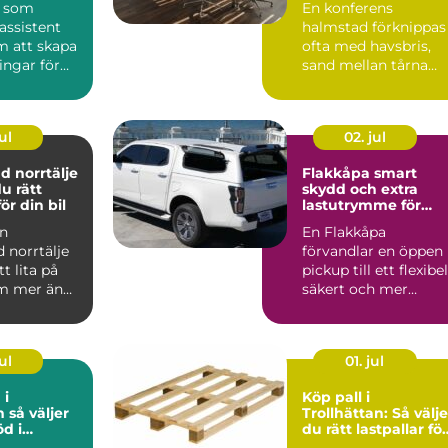
a som
En konferens
assistent
halmstad förknippas
m att skapa
ofta med havsbris,
ingar för
sand mellan tårna
tändigt och
och grönskande
landskap bara m...
ul
02. jul
d norrtälje
Flakkåpa smart
du rätt
skydd och extra
ör din bil
lastutrymme för
pickup
en
En Flakkåpa
d norrtälje
förvandlar en öppen
t lita på
pickup till ett flexibel
m mer än
säkert och mer
en service.
lättjobbat
transportfordon...
ul
01. jul
 i
Köp pall i
jer
Trollhättan: Så välje
öd i
du rätt lastpallar för
din verksamhet