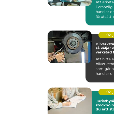
Att arbet
Personlig 
handlar o
förutsättn
ett självs
vä...
02. j
Bilverksta
så väljer 
verkstad f
Att hitta 
bilverksta
som går at
handlar o
priset på 
För m...
02. j
Juristbyrå
stockholm så väl
du rätt st
juridiken