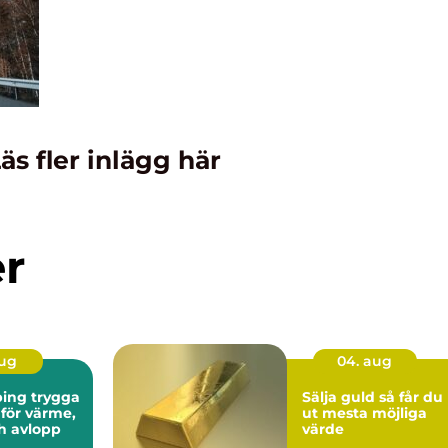
äs fler inlägg här
er
aug
04. aug
 trygga
Sälja guld så får du
 för värme,
ut mesta möjliga
h avlopp
värde