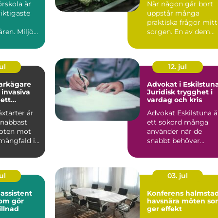
örskola är
När någon går bort
stund
viktigaste
uppstår många
praktiska frågor mitt
ren. Miljön,
sorgen. En av dem
n,
handlar om blommo
ns...
Begra...
ul
12. jul
arkägare
Advokat i Eskilstuna
invasiva
Juridisk trygghet i
 ett
vardag och kris
ätt
äxtarter är
Advokat Eskilstuna ä
snabbast
ett sökord många
oten mot
använder när de
mångfald i
snabbt behöver...
 sprider ...
ul
03. jul
 assistent
Konferens halmsta
som gör
havsnära möten s
illnad
ger effekt