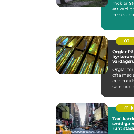
möbler St
ett vanlig
hem ska r
flyttar ska.
03. 
Orglar från
kyrkorum 
vardagsr
Orglar fö
ofta med 
och högti
ceremonie
dagens or
betydlig...
01. 
Taxi katr
smidiga r
runt stad