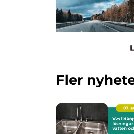
L
Fler nyhet
07. 
Vvs lidköping
lösningar
vatten oc