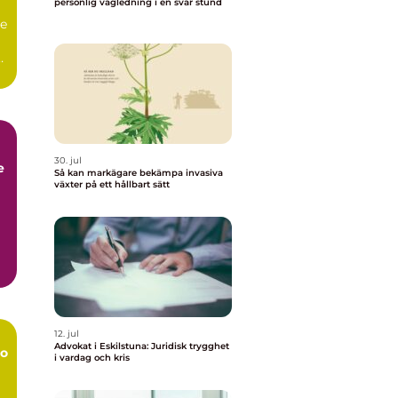
personlig vägledning i en svår stund
de
a
30. jul
e
Så kan markägare bekämpa invasiva
växter på ett hållbart sätt
12. jul
Advokat i Eskilstuna: Juridisk trygghet
o
i vardag och kris
r