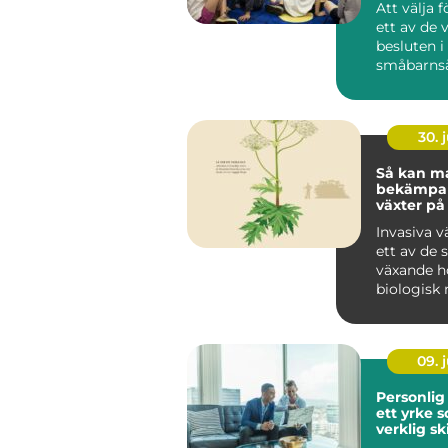
Att välja f
ett av de 
besluten i
småbarnså
personale
barngruppe
30. j
Så kan m
bekämpa 
växter på
hållbart s
Invasiva v
ett av de 
växande h
biologisk 
Sverige. De
09. j
Personlig
ett yrke 
verklig sk