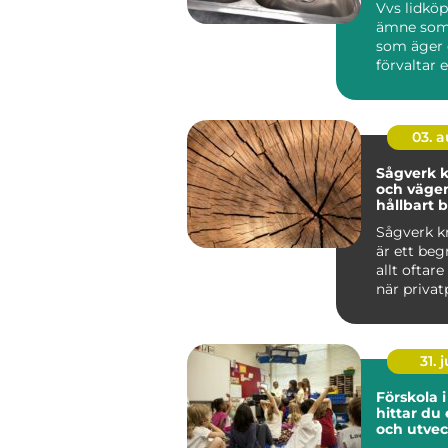
Vvs lidköp
ämne som 
som äger 
förvaltar 
i området,
om...
03. 
Sågverk k
och vägen 
hållbart
Sågverk kr
är ett be
allt oftar
när privat
byggföret
31. j
Förskola i 
hittar du
och utve
plats för 