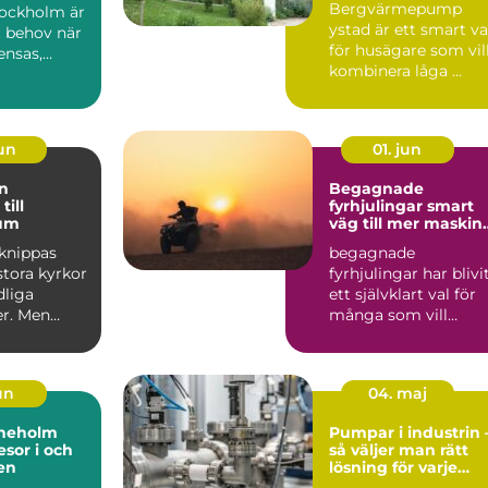
Bergvärmepump
ockholm är
ystad är ett smart va
t behov när
för husägare som vil
ensas,
kombinera låga ...
..
jun
01. jun
Begagnade
till
fyrhjulingar smart
um
väg till mer maskin
för pengarna
rknippas
begagnade
stora kyrkor
fyrhjulingar har blivi
dliga
ett självklart val för
r. Men
många som vill
gelvärld är
kombinera arbete o
fritid ...
jun
04. maj
ineholm
Pumpar i industrin 
esor i och
så väljer man rätt
en
lösning för varje
flöde