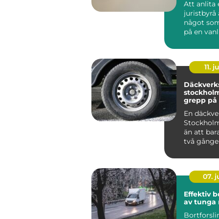
Att anlita
juristbyrå 
något so
på en vanl
lista. Ofta
sam...
11. j
Däckverk
stockholm tryg
grepp på 
En däckve
Stockhol
än att bara
två gånge
Rätt däck,
07. 
Effektiv b
av tunga
Bortforsli