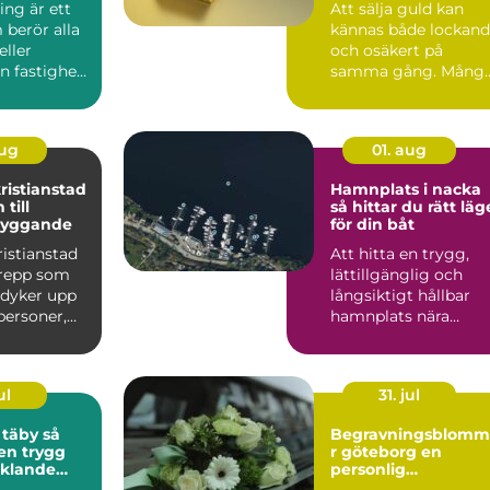
ing är ett
Att sälja guld kan
berör alla
kännas både lockan
eller
och osäkert på
en fastighet
samma gång. Mång
 oavsett
har smycken, mynt
eller tac...
aug
01. aug
ristianstad
Hamnplats i nacka
till
så hittar du rätt läg
 byggande
för din båt
istianstad
Att hitta en trygg,
grepp som
lättillgänglig och
e dyker upp
långsiktigt hållbar
personer,
hamnplats nära
ag och ma...
Stockholm är en
utmaning f...
ul
31. jul
täby så
Begravningsblomm
 en trygg
r göteborg en
cklande
personlig
ditt barn
vägledning i en svå