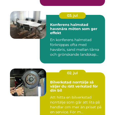
03. jul
Konferens halmstad
havsnära möten som ger
effekt
En konferens halmstad
förknippas ofta med
havsbris, sand mellan tårna
och grönskande landskap
bara m...
02. jul
Bilverkstad norrtälje så
väljer du rätt verkstad för
din bil
Att hitta en bilverkstad
norrtälje som går att lita på
handlar om mer än priset på
en service. För m...