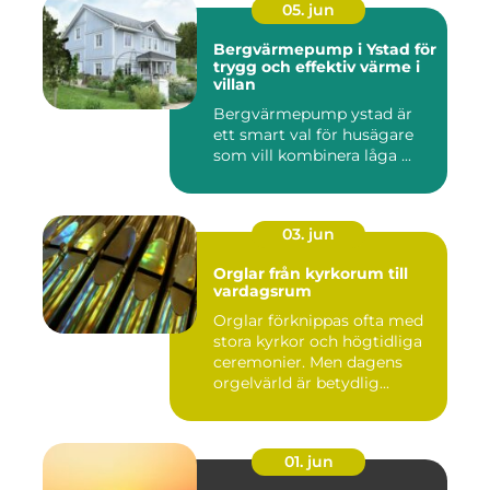
05. jun
Bergvärmepump i Ystad för
trygg och effektiv värme i
villan
Bergvärmepump ystad är
ett smart val för husägare
som vill kombinera låga ...
03. jun
Orglar från kyrkorum till
vardagsrum
Orglar förknippas ofta med
stora kyrkor och högtidliga
ceremonier. Men dagens
orgelvärld är betydlig...
01. jun