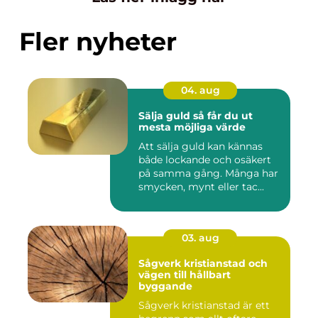
Fler nyheter
04. aug
Sälja guld så får du ut
mesta möjliga värde
Att sälja guld kan kännas
både lockande och osäkert
på samma gång. Många har
smycken, mynt eller tac...
03. aug
Sågverk kristianstad och
vägen till hållbart
byggande
Sågverk kristianstad är ett