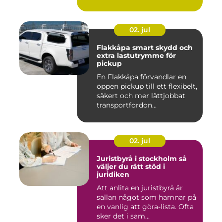
02. jul
Flakkåpa smart skydd och
extra lastutrymme för
pickup
En Flakkåpa förvandlar en
öppen pickup till ett flexibelt,
säkert och mer lättjobbat
transportfordon...
02. jul
Juristbyrå i stockholm så
väljer du rätt stöd i
juridiken
Att anlita en juristbyrå är
sällan något som hamnar på
en vanlig att göra-lista. Ofta
sker det i sam...