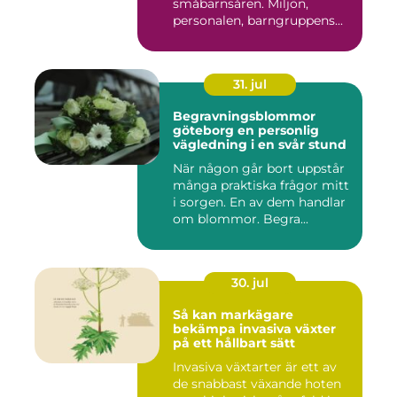
småbarnsåren. Miljön,
personalen, barngruppens...
31. jul
Begravningsblommor
göteborg en personlig
vägledning i en svår stund
När någon går bort uppstår
många praktiska frågor mitt
i sorgen. En av dem handlar
om blommor. Begra...
30. jul
Så kan markägare
bekämpa invasiva växter
på ett hållbart sätt
Invasiva växtarter är ett av
de snabbast växande hoten