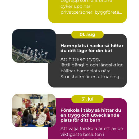
begrepp som allt oftare
dyker upp när
privatpersoner, byggföretag
och ma...
01. aug
Hamnplats i nacka så hittar
du rätt läge för din båt
Att hitta en trygg,
lättillgänglig och långsiktigt
hållbar hamnplats nära
Stockholm är en utmaning
f...
31. jul
Förskola i täby så hittar du
en trygg och utvecklande
plats för ditt barn
Att välja förskola är ett av de
viktigaste besluten i