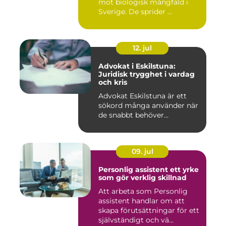
mot biologisk mångfald i
Sverige. De sprider ...
12. jul
Advokat i Eskilstuna:
Juridisk trygghet i vardag
och kris
Advokat Eskilstuna är ett
sökord många använder när
de snabbt behöver...
09. jul
Personlig assistent ett yrke
som gör verklig skillnad
Att arbeta som Personlig
assistent handlar om att
skapa förutsättningar för ett
självständigt och vä...