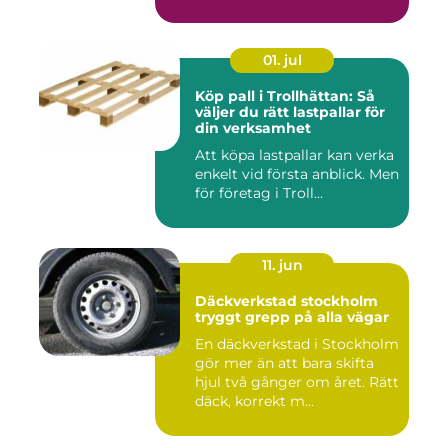
01. jul
Köp pall i Trollhättan: Så
väljer du rätt lastpallar för
din verksamhet
Att köpa lastpallar kan verka
enkelt vid första anblick. Men
för företag i Troll...
11. jun
Däckverkstad stockholm
tryggt grepp på alla vägar
En däckverkstad i Stockholm
gör mer än att bara skifta
hjul två gånger om året. Rätt
däck, korrekt m...