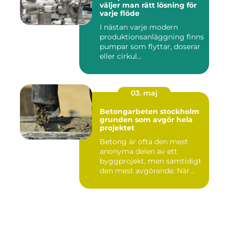
väljer man rätt lösning för
varje flöde
I nästan varje modern
produktionsanläggning finns
pumpar som flyttar, doserar
eller cirkul...
03. maj
Betongarbeten stockholm
grunden som avgör hela
projektet
Betong är ofta den mest
anonyma delen av ett
byggprojekt, men samtidigt
den mest avgörande. När
grun...