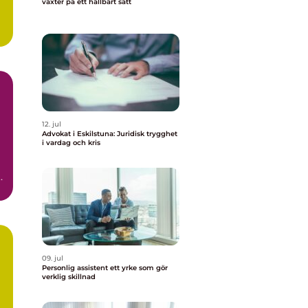
växter på ett hållbart sätt
..
12. jul
Advokat i Eskilstuna: Juridisk trygghet
i vardag och kris
,
09. jul
Personlig assistent ett yrke som gör
verklig skillnad