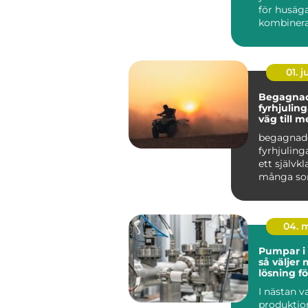
för husäga
kombinera 
01. 
Begagna
fyrhjulingar s
väg till 
för peng
begagnad
fyrhjulinga
ett självkl
många som
kombinera
fritid ...
04. 
Pumpar i 
så väljer 
lösning fö
flöde
I nästan 
produktio