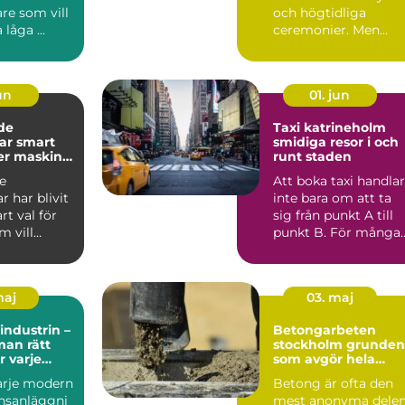
re som vill
och högtidliga
låga ...
ceremonier. Men
dagens orgelvärld är
betydlig...
jun
01. jun
de
Taxi katrineholm
mart
smidiga resor i och
mer maskin
runt staden
arna
e
Att boka taxi handlar
r har blivit
inte bara om att ta
art val för
sig från punkt A till
 vill
punkt B. För många
 arbete och
handlar det lika ...
maj
03. maj
industrin –
Betongarbeten
man rätt
stockholm grunden
r varje
som avgör hela
projektet
varje modern
Betong är ofta den
nsanläggni
mest anonyma dele