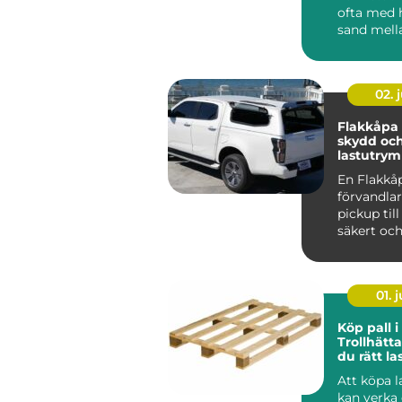
ofta med h
sand mell
och grön
landskap b
02. j
Flakkåpa smart
skydd och
lastutrym
pickup
En Flakkå
förvandla
pickup till 
säkert oc
lättjobbat
transportf
01. j
Köp pall i
Trollhätta
du rätt la
din verk
Att köpa l
kan verka 