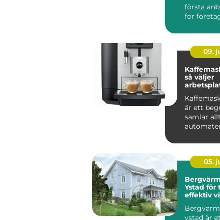
första anb
för företag 
09. 
Kaffemask
så väljer
arbetspla
lösning
Kaffemask
är ett be
samlar all
automater 
kontoret til
05. 
Bergvär
Ystad för
effektiv v
villan
Bergvär
ystad är e