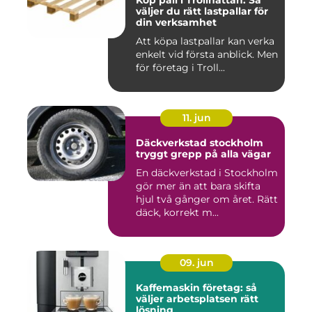
Köp pall i Trollhättan: Så
väljer du rätt lastpallar för
din verksamhet
Att köpa lastpallar kan verka
enkelt vid första anblick. Men
för företag i Troll...
11. jun
Däckverkstad stockholm
tryggt grepp på alla vägar
En däckverkstad i Stockholm
gör mer än att bara skifta
hjul två gånger om året. Rätt
däck, korrekt m...
09. jun
Kaffemaskin företag: så
väljer arbetsplatsen rätt
lösning