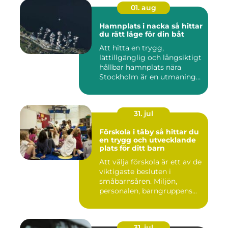
01. aug
Hamnplats i nacka så hittar
du rätt läge för din båt
Att hitta en trygg,
lättillgänglig och långsiktigt
hållbar hamnplats nära
Stockholm är en utmaning
f...
31. jul
Förskola i täby så hittar du
en trygg och utvecklande
plats för ditt barn
Att välja förskola är ett av de
viktigaste besluten i
småbarnsåren. Miljön,
personalen, barngruppens...
31. jul