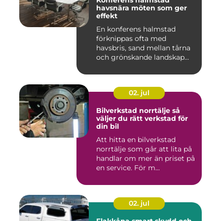
Konferens halmstad
havsnära möten som ger
effekt
En konferens halmstad
förknippas ofta med
havsbris, sand mellan tårna
och grönskande landskap
bara m...
02. jul
Bilverkstad norrtälje så
väljer du rätt verkstad för
din bil
Att hitta en bilverkstad
norrtälje som går att lita på
handlar om mer än priset på
en service. För m...
02. jul