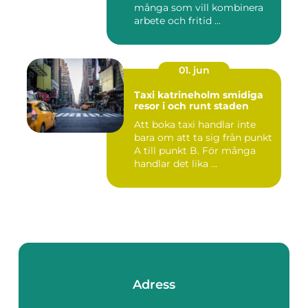
många som vill kombinera
arbete och fritid ...
01. jun
Taxi katrineholm smidiga
resor i och runt staden
Att boka taxi handlar inte
bara om att ta sig från punkt
A till punkt B. För många
handlar det lika ...
Adress