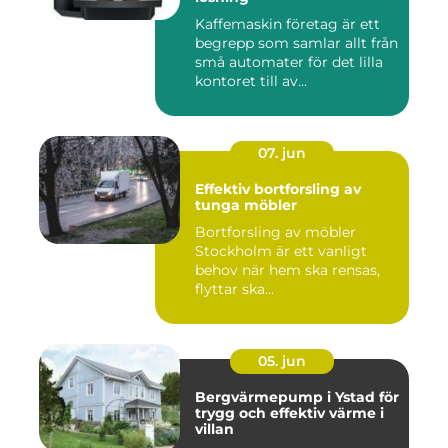
Kaffemaskin företag är ett
begrepp som samlar allt från
små automater för det lilla
kontoret till av...
07. jun
Effektiv bortforsling av
tunga möbler
Bortforsling av möbler
Stockholm är ett vanligt
behov när hem ska rensas,
flyttar ska...
05. jun
Bergvärmepump i Ystad för
trygg och effektiv värme i
villan