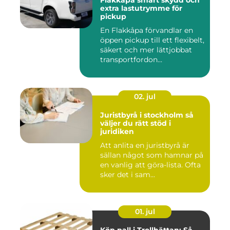
Flakkåpa smart skydd och
extra lastutrymme för
pickup
En Flakkåpa förvandlar en
öppen pickup till ett flexibelt,
säkert och mer lättjobbat
transportfordon...
02. jul
Juristbyrå i stockholm så
väljer du rätt stöd i
juridiken
Att anlita en juristbyrå är
sällan något som hamnar på
en vanlig att göra-lista. Ofta
sker det i sam...
01. jul