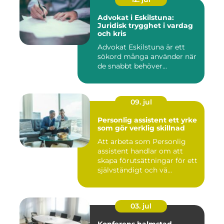
Advokat i Eskilstuna:
Juridisk trygghet i vardag
och kris
Advokat Eskilstuna är ett
sökord många använder när
de snabbt behöver...
09. jul
Personlig assistent ett yrke
som gör verklig skillnad
Att arbeta som Personlig
assistent handlar om att
skapa förutsättningar för ett
självständigt och vä...
03. jul