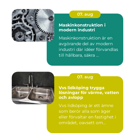
07. aug
Maskinkonstruktion i
modern industri
Maskinkonstruktion är en
avgörande del av modern
industri där idéer förvandlas
till hållbara, säkra ...
07. aug
Vvs lidköping trygga
lösningar för värme, vatten
och avlopp
Vvs lidköping är ett ämne
som berör alla som äger
eller förvaltar en fastighet i
området, oavsett om...