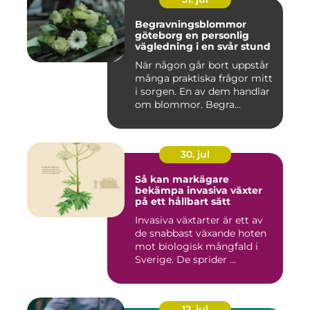
Begravningsblommor
göteborg en personlig
vägledning i en svår stund
När någon går bort uppstår
många praktiska frågor mitt
i sorgen. En av dem handlar
om blommor. Begra...
30. jul
Så kan markägare
bekämpa invasiva växter
på ett hållbart sätt
Invasiva växtarter är ett av
de snabbast växande hoten
mot biologisk mångfald i
Sverige. De sprider ...
12. jul