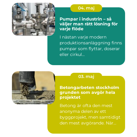
04. maj
Pumpar i industrin – så
väljer man rätt lösning för
varje flöde
I nästan varje modern
produktionsanläggning finns
pumpar som flyttar, doserar
eller cirkul...
03. maj
Betongarbeten stockholm
grunden som avgör hela
projektet
Betong är ofta den mest
anonyma delen av ett
byggprojekt, men samtidigt
den mest avgörande. När
grun...