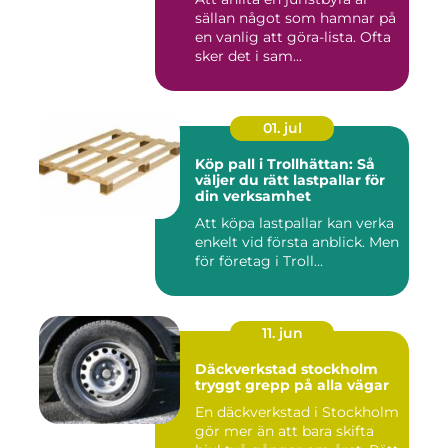
sällan något som hamnar på
en vanlig att göra-lista. Ofta
sker det i sam...
01. jul
Köp pall i Trollhättan: Så
väljer du rätt lastpallar för
din verksamhet
Att köpa lastpallar kan verka
enkelt vid första anblick. Men
för företag i Troll...
11. jun
Däckverkstad stockholm
tryggt grepp på alla vägar
En däckverkstad i Stockholm
gör mer än att bara skifta