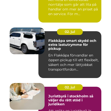
norrtälje som går att lita på
handlar om mer än priset på
en service. För m...
02. jul
Flakkåpa smart skydd och
extra lastutrymme för
pickup
En Flakkåpa förvandlar en
öppen pickup till ett flexibelt,
säkert och mer lättjobbat
transportfordon...
02. jul
Juristbyrå i stockholm så
väljer du rätt stöd i
juridiken
Att anlita en juristbyrå är