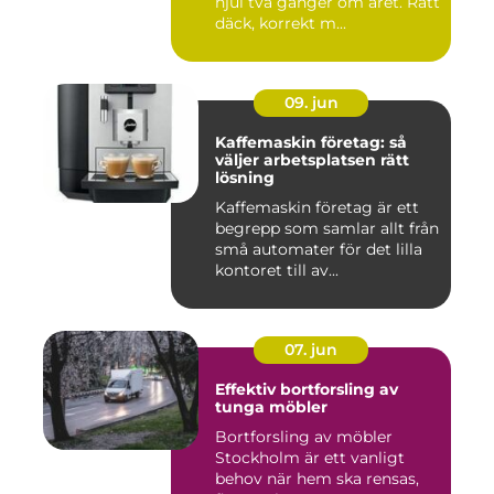
hjul två gånger om året. Rätt
däck, korrekt m...
09. jun
Kaffemaskin företag: så
väljer arbetsplatsen rätt
lösning
Kaffemaskin företag är ett
begrepp som samlar allt från
små automater för det lilla
kontoret till av...
07. jun
Effektiv bortforsling av
tunga möbler
Bortforsling av möbler
Stockholm är ett vanligt
behov när hem ska rensas,