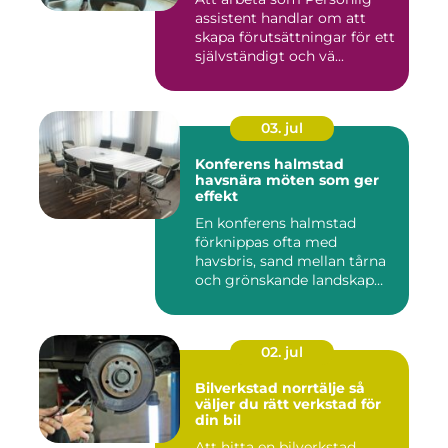
assistent handlar om att
skapa förutsättningar för ett
självständigt och vä...
03. jul
Konferens halmstad
havsnära möten som ger
effekt
En konferens halmstad
förknippas ofta med
havsbris, sand mellan tårna
och grönskande landskap
bara m...
02. jul
Bilverkstad norrtälje så
väljer du rätt verkstad för
din bil
Att hitta en bilverkstad