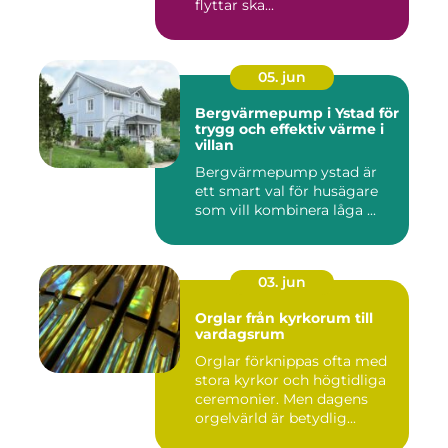
flyttar ska...
05. jun
Bergvärmepump i Ystad för
trygg och effektiv värme i
villan
Bergvärmepump ystad är
ett smart val för husägare
som vill kombinera låga ...
03. jun
Orglar från kyrkorum till
vardagsrum
Orglar förknippas ofta med
stora kyrkor och högtidliga
ceremonier. Men dagens
orgelvärld är betydlig...