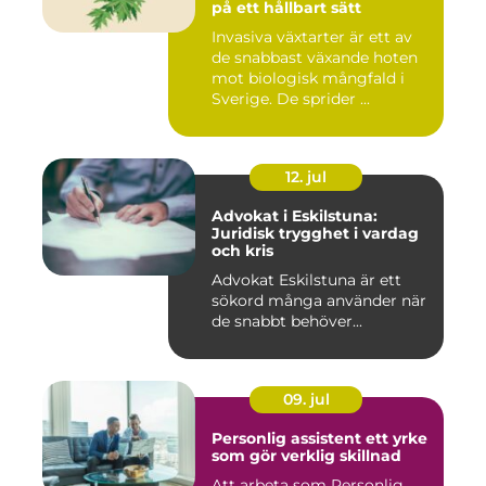
på ett hållbart sätt
Invasiva växtarter är ett av
de snabbast växande hoten
mot biologisk mångfald i
Sverige. De sprider ...
12. jul
Advokat i Eskilstuna:
Juridisk trygghet i vardag
och kris
Advokat Eskilstuna är ett
sökord många använder när
de snabbt behöver...
09. jul
Personlig assistent ett yrke
som gör verklig skillnad
Att arbeta som Personlig