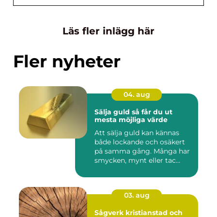
Läs fler inlägg här
Fler nyheter
04. aug
Sälja guld så får du ut
mesta möjliga värde
Att sälja guld kan kännas
både lockande och osäkert
på samma gång. Många har
smycken, mynt eller tac...
03. aug
Sågverk kristianstad och