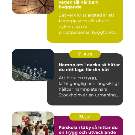
vägen till hållbart
byggande
Sågverk kristianstad är ett
begrepp som allt oftare
dyker upp när
privatpersoner, byggföretag
och ma...
01. aug
Hamnplats i nacka så hittar
du rätt läge för din båt
Att hitta en trygg,
lättillgänglig och långsiktigt
hållbar hamnplats nära
Stockholm är en utmaning
f...
31. jul
Förskola i täby så hittar du
en trygg och utvecklande