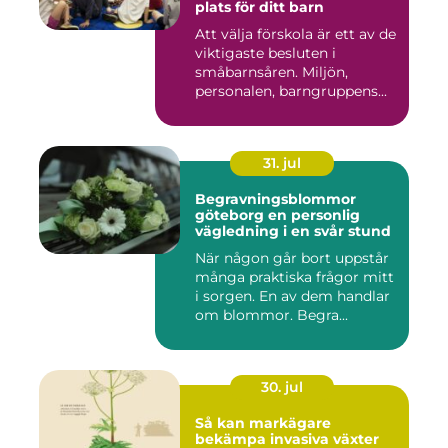
plats för ditt barn
Att välja förskola är ett av de
viktigaste besluten i
småbarnsåren. Miljön,
personalen, barngruppens...
31. jul
Begravningsblommor
göteborg en personlig
vägledning i en svår stund
När någon går bort uppstår
många praktiska frågor mitt
i sorgen. En av dem handlar
om blommor. Begra...
30. jul
Så kan markägare
bekämpa invasiva växter