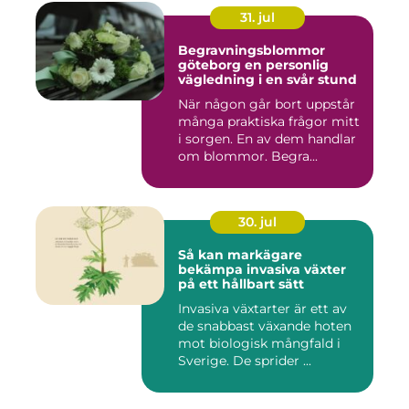
31. jul
Begravningsblommor
göteborg en personlig
vägledning i en svår stund
När någon går bort uppstår
många praktiska frågor mitt
i sorgen. En av dem handlar
om blommor. Begra...
30. jul
Så kan markägare
bekämpa invasiva växter
på ett hållbart sätt
Invasiva växtarter är ett av
de snabbast växande hoten
mot biologisk mångfald i
Sverige. De sprider ...