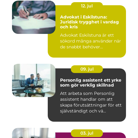
12. jul
Advokat i Eskilstuna:
Juridisk trygghet i vardag
och kris
Advokat Eskilstuna är ett
sökord många använder när
de snabbt behöver...
09. jul
Personlig assistent ett yrke
som gör verklig skillnad
Att arbeta som Personlig
assistent handlar om att
skapa förutsättningar för ett
självständigt och vä...
03. jul