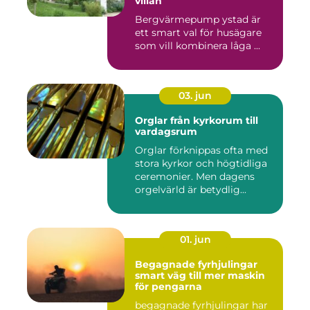
villan
Bergvärmepump ystad är
ett smart val för husägare
som vill kombinera låga ...
03. jun
Orglar från kyrkorum till
vardagsrum
Orglar förknippas ofta med
stora kyrkor och högtidliga
ceremonier. Men dagens
orgelvärld är betydlig...
01. jun
Begagnade fyrhjulingar
smart väg till mer maskin
för pengarna
begagnade fyrhjulingar har