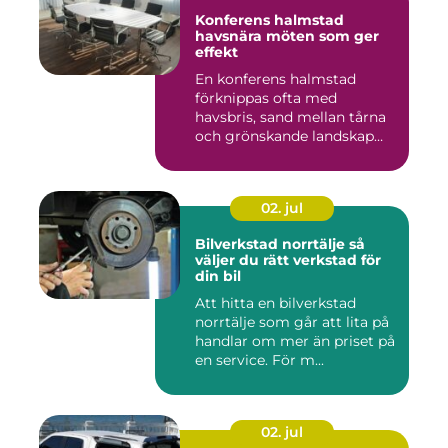
Konferens halmstad
havsnära möten som ger
effekt
En konferens halmstad
förknippas ofta med
havsbris, sand mellan tårna
och grönskande landskap
bara m...
02. jul
Bilverkstad norrtälje så
väljer du rätt verkstad för
din bil
Att hitta en bilverkstad
norrtälje som går att lita på
handlar om mer än priset på
en service. För m...
02. jul