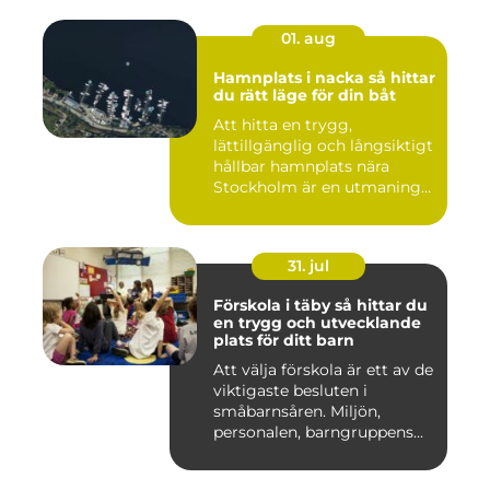
01. aug
Hamnplats i nacka så hittar
du rätt läge för din båt
Att hitta en trygg,
lättillgänglig och långsiktigt
hållbar hamnplats nära
Stockholm är en utmaning
f...
31. jul
Förskola i täby så hittar du
en trygg och utvecklande
plats för ditt barn
Att välja förskola är ett av de
viktigaste besluten i
småbarnsåren. Miljön,
personalen, barngruppens...