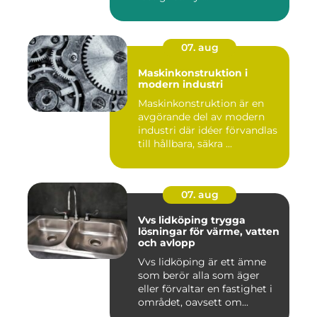
07. aug
Maskinkonstruktion i
modern industri
Maskinkonstruktion är en
avgörande del av modern
industri där idéer förvandlas
till hållbara, säkra ...
07. aug
Vvs lidköping trygga
lösningar för värme, vatten
och avlopp
Vvs lidköping är ett ämne
som berör alla som äger
eller förvaltar en fastighet i
området, oavsett om...