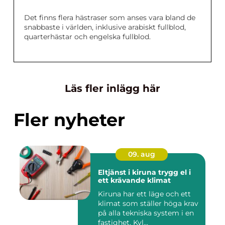
Det finns flera hästraser som anses vara bland de
snabbaste i världen, inklusive arabiskt fullblod,
quarterhästar och engelska fullblod.
Läs fler inlägg här
Fler nyheter
09. aug
Eltjänst i kiruna trygg el i
ett krävande klimat
Kiruna har ett läge och ett
klimat som ställer höga krav
på alla tekniska system i en
fastighet. Kyl...