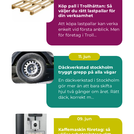
Köp pall i Trollhättan: Så
väljer du rätt lastpallar för
din verksamhet
Att köpa lastpallar kan verka
enkelt vid första anblick. Men
för företag i Troll...
11. jun
Däckverkstad stockholm
tryggt grepp på alla vägar
En däckverkstad i Stockholm
gör mer än att bara skifta
hjul två gånger om året. Rätt
däck, korrekt m...
09. jun
Kaffemaskin företag: så