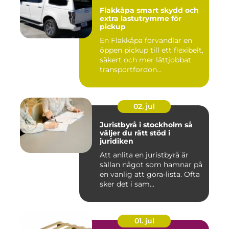
Flakkåpa smart skydd och
extra lastutrymme för
pickup
En Flakkåpa förvandlar en
öppen pickup till ett flexibelt,
säkert och mer lättjobbat
transportfordon...
02. jul
Juristbyrå i stockholm så
väljer du rätt stöd i
juridiken
Att anlita en juristbyrå är
sällan något som hamnar på
en vanlig att göra-lista. Ofta
sker det i sam...
01. jul