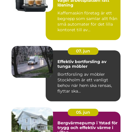
väljer arbetsplatsen rätt
lösning
Kaffemaskin företag är ett
begrepp som samlar allt från
små automater för det lilla
kontoret till av...
07. jun
Effektiv bortforsling av
tunga möbler
Bortforsling av möbler
Stockholm är ett vanligt
behov när hem ska rensas,
flyttar ska...
05. jun
Bergvärmepump i Ystad för
trygg och effektiv värme i