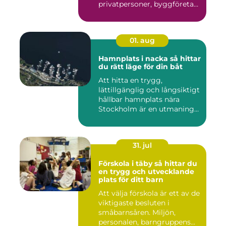
privatpersoner, byggföretag
och ma...
01. aug
Hamnplats i nacka så hittar
du rätt läge för din båt
Att hitta en trygg,
lättillgänglig och långsiktigt
hållbar hamnplats nära
Stockholm är en utmaning
f...
31. jul
Förskola i täby så hittar du
en trygg och utvecklande
plats för ditt barn
Att välja förskola är ett av de
viktigaste besluten i
småbarnsåren. Miljön,
personalen, barngruppens...