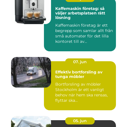
Kaffemaskin företag: så
väljer arbetsplatsen rätt
lösning
Kaffemaskin företag är ett
begrepp som samlar allt från
små automater för det lilla
kontoret till av...
07. jun
Effektiv bortforsling av
tunga möbler
Bortforsling av möbler
Stockholm är ett vanligt
behov när hem ska rensas,
flyttar ska...
05. jun