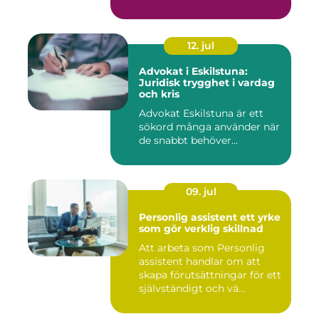
12. jul
Advokat i Eskilstuna:
Juridisk trygghet i vardag
och kris
Advokat Eskilstuna är ett
sökord många använder när
de snabbt behöver...
09. jul
Personlig assistent ett yrke
som gör verklig skillnad
Att arbeta som Personlig
assistent handlar om att
skapa förutsättningar för ett
självständigt och vä...