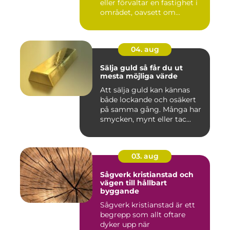
eller förvaltar en fastighet i
området, oavsett om...
04. aug
Sälja guld så får du ut
mesta möjliga värde
Att sälja guld kan kännas
både lockande och osäkert
på samma gång. Många har
smycken, mynt eller tac...
03. aug
Sågverk kristianstad och
vägen till hållbart
byggande
Sågverk kristianstad är ett
begrepp som allt oftare
dyker upp när