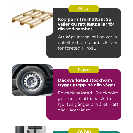
01. jul
Köp pall i Trollhättan: Så
väljer du rätt lastpallar för
din verksamhet
Att köpa lastpallar kan verka
enkelt vid första anblick. Men
för företag i Troll...
11. jun
Däckverkstad stockholm
tryggt grepp på alla vägar
En däckverkstad i Stockholm
gör mer än att bara skifta
hjul två gånger om året. Rätt
däck, korrekt m...
09. jun