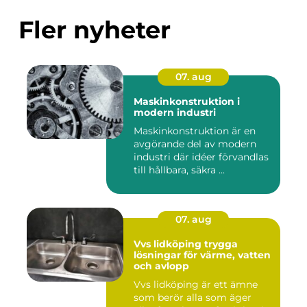
Fler nyheter
07. aug
Maskinkonstruktion i
modern industri
Maskinkonstruktion är en
avgörande del av modern
industri där idéer förvandlas
till hållbara, säkra ...
07. aug
Vvs lidköping trygga
lösningar för värme, vatten
och avlopp
Vvs lidköping är ett ämne
som berör alla som äger