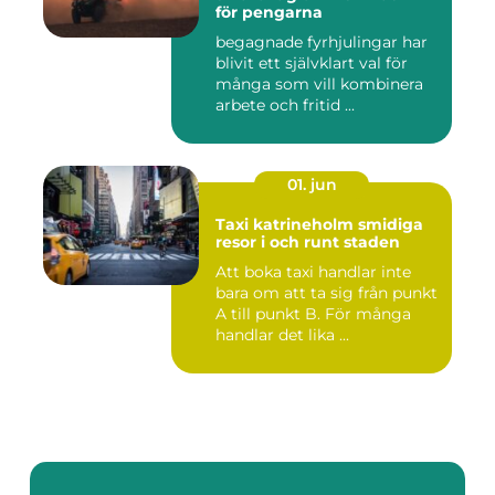
för pengarna
begagnade fyrhjulingar har
blivit ett självklart val för
många som vill kombinera
arbete och fritid ...
01. jun
Taxi katrineholm smidiga
resor i och runt staden
Att boka taxi handlar inte
bara om att ta sig från punkt
A till punkt B. För många
handlar det lika ...