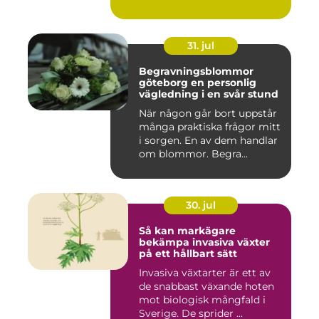
31. jul
Begravningsblommor
göteborg en personlig
vägledning i en svår stund
När någon går bort uppstår
många praktiska frågor mitt
i sorgen. En av dem handlar
om blommor. Begra...
30. jul
Så kan markägare
bekämpa invasiva växter
på ett hållbart sätt
Invasiva växtarter är ett av
de snabbast växande hoten
mot biologisk mångfald i
Sverige. De sprider ...