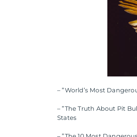
– ”World’s Most Dangero
– ”The Truth About Pit Bu
States
– ”The 10 Most Dangerous