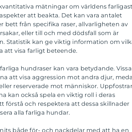
m kvantitativa mätningar om världens farligas
 aspekter att beakta. Det kan vara antalet
 bett från specifika raser, allvarligheten av
akar, eller till och med dödsfall som är
. Statistik kan ge viktig information om vil
att visa farligt beteende.
 farliga hundraser kan vara betydande. Vissa
na att visa aggression mot andra djur, med
 eller reserverade mot människor. Uppfostra
 kan också spela en viktig roll i deras
tt förstå och respektera att dessa skillnader
sera alla farliga hundar.
unnits både för- och nackdelar med att ha en