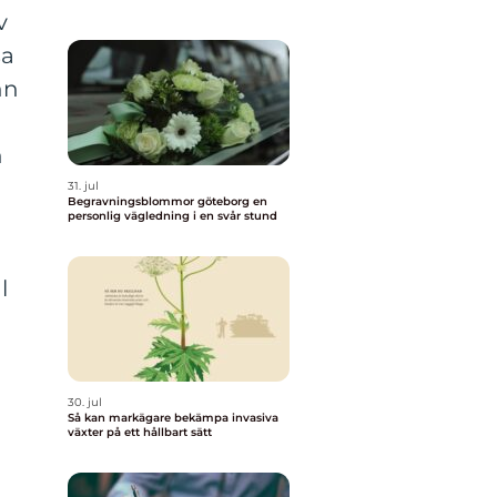
v
sa
nn
h
31. jul
Begravningsblommor göteborg en
personlig vägledning i en svår stund
l
30. jul
Så kan markägare bekämpa invasiva
växter på ett hållbart sätt