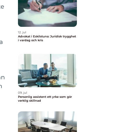
te
12. jul
Advokat i Eskilstuna: Juridisk trygghet
ka
i vardag och kris
an
n
09. jul
Personlig assistent ett yrke som gör
verklig skillnad