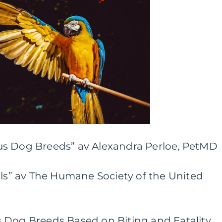
us Dog Breeds” av Alexandra Perloe, PetMD
lls” av The Humane Society of the United
 Dog Breeds Based on Biting and Fatality