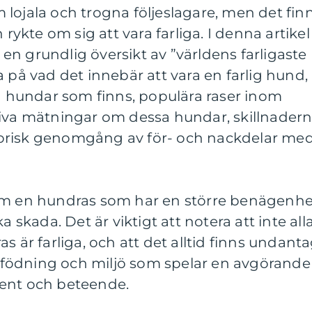
lojala och trogna följeslagare, men det fin
 rykte om sig att vara farliga. I denna artikel
n grundlig översikt av ”världens farligaste
a på vad det innebär att vara en farlig hund,
ga hundar som finns, populära raser inom
tiva mätningar om dessa hundar, skillnader
orisk genomgång av för- och nackdelar me
som en hundras som har en större benägenhe
a skada. Det är viktigt att notera att inte all
s är farliga, och att det alltid finns undant
uppfödning och miljö som spelar en avgörande
ment och beteende.