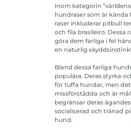
Inom kategorin ”världens f
hundraser som är kända fö
raser inkluderar pitbull t
och fila brasileiro. Des
göra dem farliga i fel hän
en naturlig skyddsinstinkt
Bland dessa farliga hundr
populära. Deras styrka oc
för tuffa hundar, men det h
missförstådda och är mål
begränsar deras ägandeska
socialiserad och tränad pit
hund.