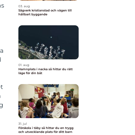
ns
03. aug
Sågverk kristianstad och vägen till
hållbart byggande
na
d
01. aug
Hamnplats i nacka så hittar du rätt
läge för din båt
t
a
ag
31. jul
Förskola i täby så hittar du en trygg
och utvecklande plats för ditt barn