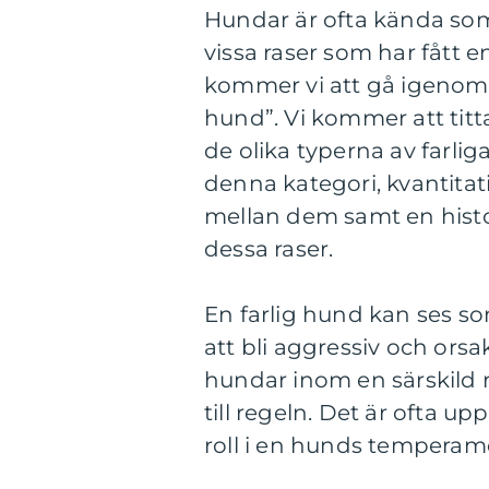
Hundar är ofta kända som 
vissa raser som har fått en
kommer vi att gå igenom e
hund”. Vi kommer att titt
de olika typerna av farli
denna kategori, kvantita
mellan dem samt en hist
dessa raser.
En farlig hund kan ses 
att bli aggressiv och orsak
hundar inom en särskild ra
till regeln. Det är ofta 
roll i en hunds tempera