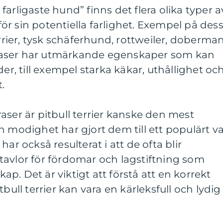
arligaste hund” finns det flera olika typer a
r sin potentiella farlighet. Exempel på des
errier, tysk schäferhund, rottweiler, doberma
sa raser har utmärkande egenskaper som kan
der, till exempel starka käkar, uthållighet oc
.
aser är pitbull terrier kanske den mest
h modighet har gjort dem till ett populärt va
ar också resulterat i att de ofta blir
tavlor för fördomar och lagstiftning som
p. Det är viktigt att förstå att en korrekt
bull terrier kan vara en kärleksfull och lydig