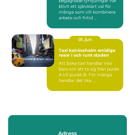
begagnade fyrhjulingar har
blivit ett självklart val för
många som vill kombinera
arbete och fritid ...
01. jun
Taxi katrineholm smidiga
resor i och runt staden
Att boka taxi handlar inte
bara om att ta sig från punkt
A till punkt B. För många
handlar det lika ...
Adress