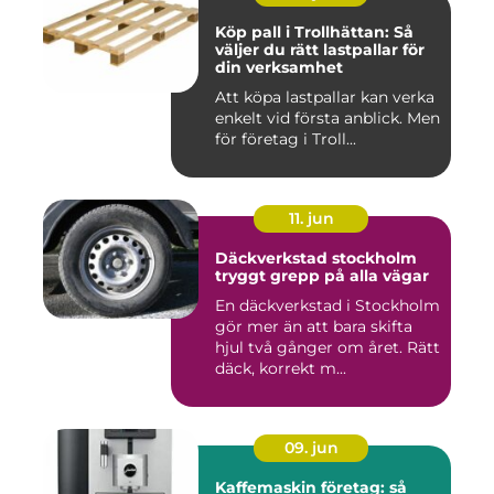
Köp pall i Trollhättan: Så
väljer du rätt lastpallar för
din verksamhet
Att köpa lastpallar kan verka
enkelt vid första anblick. Men
för företag i Troll...
11. jun
Däckverkstad stockholm
tryggt grepp på alla vägar
En däckverkstad i Stockholm
gör mer än att bara skifta
hjul två gånger om året. Rätt
däck, korrekt m...
09. jun
Kaffemaskin företag: så