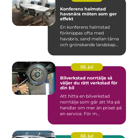
Konferens halmstad
havsnära möten som ger
effekt
En konferens halmstad
förknippas ofta med
havsbris, sand mellan tårna
och grönskande landskap
bara m...
02. jul
Bilverkstad norrtälje så
väljer du rätt verkstad för
din bil
Att hitta en bilverkstad
norrtälje som går att lita på
handlar om mer än priset på
en service. För m...
02. jul