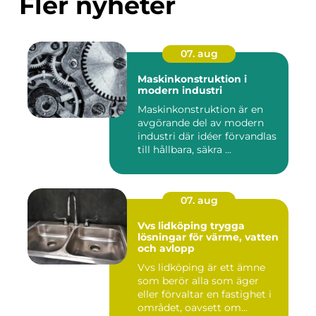
Fler nyheter
07. aug
Maskinkonstruktion i
modern industri
Maskinkonstruktion är en
avgörande del av modern
industri där idéer förvandlas
till hållbara, säkra ...
07. aug
Vvs lidköping trygga
lösningar för värme, vatten
och avlopp
Vvs lidköping är ett ämne
som berör alla som äger
eller förvaltar en fastighet i
området, oavsett om...