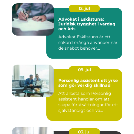
12. jul
Advokat i Eskilstuna:
Juridisk trygghet i vardag
och kris
Advokat Eskilstuna är ett
sökord många använder när
de snabbt behöver...
09. jul
Personlig assistent ett yrke
som gör verklig skillnad
Att arbeta som Personlig
assistent handlar om att
skapa förutsättningar för ett
självständigt och vä...
03. jul