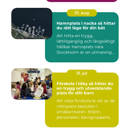
01. aug
Hamnplats i nacka så hittar
du rätt läge för din båt
Att hitta en trygg,
lättillgänglig och långsiktigt
hållbar hamnplats nära
Stockholm är en utmaning
f...
31. jul
Förskola i täby så hittar du
en trygg och utvecklande
plats för ditt barn
Att välja förskola är ett av de
viktigaste besluten i
småbarnsåren. Miljön,
personalen, barngruppens...