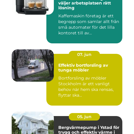
väljer arbetsplatsen rätt
lösning
Kaffemaskin företag är ett
begrepp som samlar allt från
små automater för det lilla
kontoret till av...
07. jun
Effektiv bortforsling av
tunga möbler
Bortforsling av möbler
Stockholm är ett vanligt
behov när hem ska rensas,
flyttar ska...
05. jun
Bergvärmepump i Ystad för
trygg och effektiv värme i