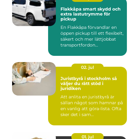
Flakkåpa smart skydd och
extra lastutrymme för
pickup
En Flakkåpa förvandlar en
öppen pickup till ett flexibelt,
säkert och mer lättjobbat
transportfordon...
02. jul
Juristbyrå i stockholm så
väljer du rätt stöd i
juridiken
Att anlita en juristbyrå är
sällan något som hamnar på
en vanlig att göra-lista. Ofta
sker det i sam...
01. jul