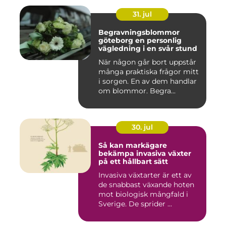
31. jul
Begravningsblommor
göteborg en personlig
vägledning i en svår stund
När någon går bort uppstår
många praktiska frågor mitt
i sorgen. En av dem handlar
om blommor. Begra...
30. jul
Så kan markägare
bekämpa invasiva växter
på ett hållbart sätt
Invasiva växtarter är ett av
de snabbast växande hoten
mot biologisk mångfald i
Sverige. De sprider ...