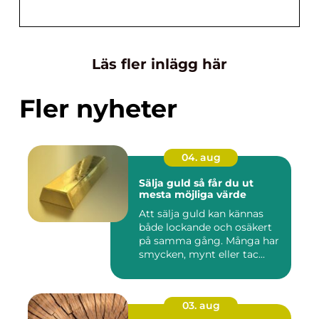
Läs fler inlägg här
Fler nyheter
04. aug
Sälja guld så får du ut
mesta möjliga värde
Att sälja guld kan kännas
både lockande och osäkert
på samma gång. Många har
smycken, mynt eller tac...
03. aug