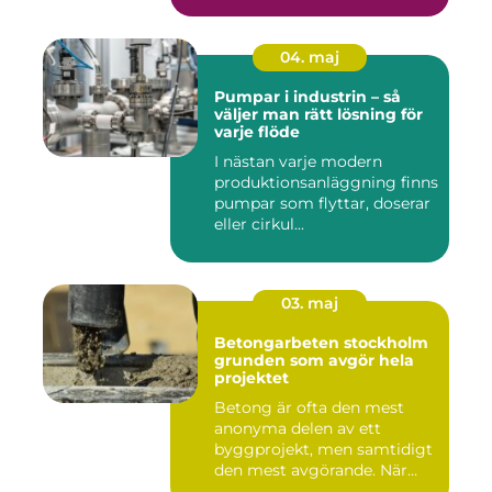
04. maj
Pumpar i industrin – så
väljer man rätt lösning för
varje flöde
I nästan varje modern
produktionsanläggning finns
pumpar som flyttar, doserar
eller cirkul...
03. maj
Betongarbeten stockholm
grunden som avgör hela
projektet
Betong är ofta den mest
anonyma delen av ett
byggprojekt, men samtidigt
den mest avgörande. När
grun...