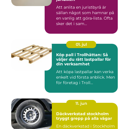
Att anlita en juristbyrå är
sällan något som hamnar på
en vanlig att göra-lista. Ofta
sker det i sam...
01. jul
Köp pall i Trollhättan: Så
väljer du rätt lastpallar för
din verksamhet
Att köpa lastpallar kan verka
enkelt vid första anblick. Men
för företag i Troll...
11. jun
Däckverkstad stockholm
tryggt grepp på alla vägar
En däckverkstad i Stockholm