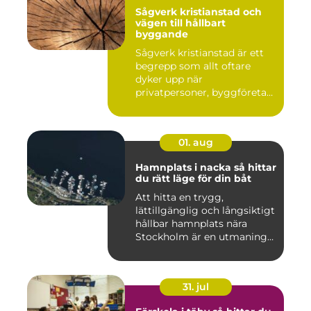
Sågverk kristianstad och
vägen till hållbart
byggande
Sågverk kristianstad är ett
begrepp som allt oftare
dyker upp när
privatpersoner, byggföretag
och ma...
01. aug
Hamnplats i nacka så hittar
du rätt läge för din båt
Att hitta en trygg,
lättillgänglig och långsiktigt
hållbar hamnplats nära
Stockholm är en utmaning
f...
31. jul