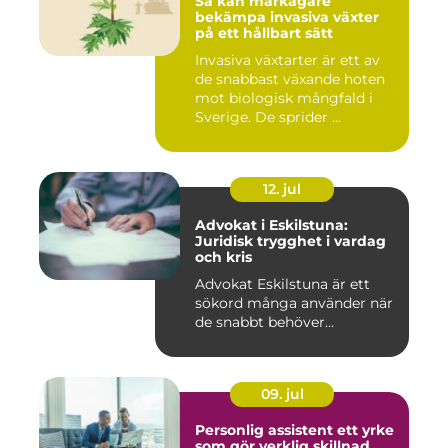
Så kan markägare
bekämpa invasiva växter
på ett hållbart sätt
Invasiva växtarter är ett av
de snabbast växande hoten
mot biologisk mångfald i
Sverige. De sprider ...
12. jul
Advokat i Eskilstuna:
Juridisk trygghet i vardag
och kris
Advokat Eskilstuna är ett
sökord många använder när
de snabbt behöver...
09. jul
Personlig assistent ett yrke
som gör verklig skillnad