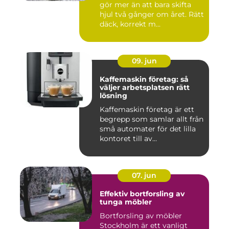
gör mer än att bara skifta
hjul två gånger om året. Rätt
däck, korrekt m...
09. jun
Kaffemaskin företag: så
väljer arbetsplatsen rätt
lösning
Kaffemaskin företag är ett
begrepp som samlar allt från
små automater för det lilla
kontoret till av...
07. jun
Effektiv bortforsling av
tunga möbler
Bortforsling av möbler
Stockholm är ett vanligt