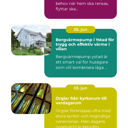
behov när hem ska rensas,
flyttar ska...
05. jun
Bergvärmepump i Ystad för
trygg och effektiv värme i
villan
Bergvärmepump ystad är
ett smart val för husägare
som vill kombinera låga ...
03. jun
Orglar från kyrkorum till
vardagsrum
Orglar förknippas ofta med
stora kyrkor och högtidliga
ceremonier. Men dagens
orgelvärld är betydlig...