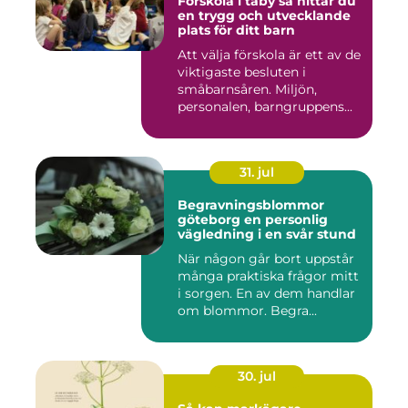
Förskola i täby så hittar du
en trygg och utvecklande
plats för ditt barn
Att välja förskola är ett av de
viktigaste besluten i
småbarnsåren. Miljön,
personalen, barngruppens...
31. jul
Begravningsblommor
göteborg en personlig
vägledning i en svår stund
När någon går bort uppstår
många praktiska frågor mitt
i sorgen. En av dem handlar
om blommor. Begra...
30. jul