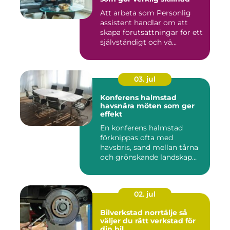
Att arbeta som Personlig
assistent handlar om att
skapa förutsättningar för ett
självständigt och vä...
03. jul
Konferens halmstad
havsnära möten som ger
effekt
En konferens halmstad
förknippas ofta med
havsbris, sand mellan tårna
och grönskande landskap
bara m...
02. jul
Bilverkstad norrtälje så
väljer du rätt verkstad för
din bil