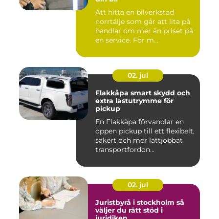
Att hitta en bilverkstad
norrtälje som går att lita på
handlar om mer än priset på
en service. För m...
02. jul
Flakkåpa smart skydd och
extra lastutrymme för
pickup
En Flakkåpa förvandlar en
öppen pickup till ett flexibelt,
säkert och mer lättjobbat
transportfordon...
02. jul
Juristbyrå i stockholm så
väljer du rätt stöd i
juridiken